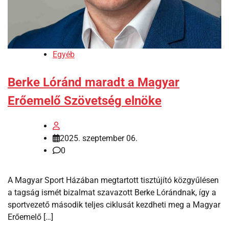
Egyéb
Berke Lóránd maradt a Magyar
Erőemelő Szövetség elnöke
2025. szeptember 06.
0
A Magyar Sport Házában megtartott tisztújító közgyűlésen
a tagság ismét bizalmat szavazott Berke Lórándnak, így a
sportvezető második teljes ciklusát kezdheti meg a Magyar
Erőemelő […]