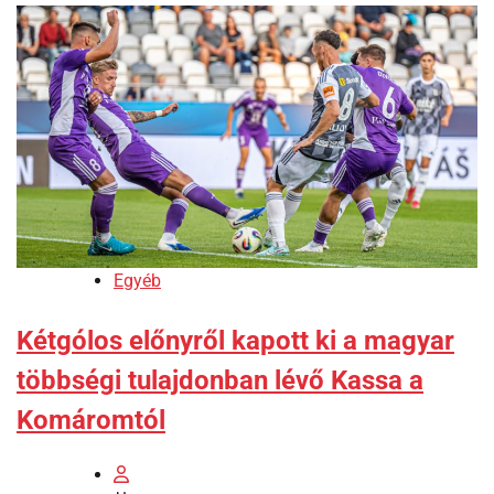
Egyéb
Kétgólos előnyről kapott ki a magyar
többségi tulajdonban lévő Kassa a
Komáromtól