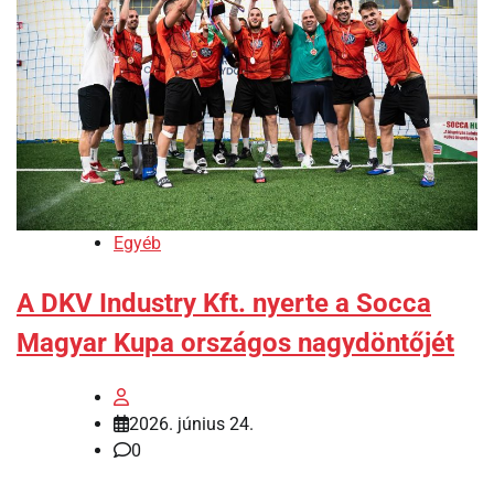
Egyéb
A DKV Industry Kft. nyerte a Socca
Magyar Kupa országos nagydöntőjét
2026. június 24.
0