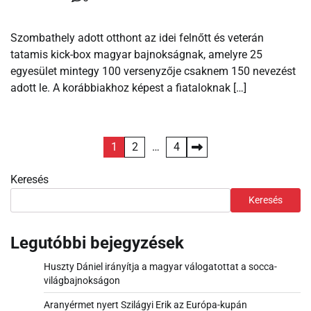
Szombathely adott otthont az idei felnőtt és veterán
tatamis kick-box magyar bajnokságnak, amelyre 25
egyesület mintegy 100 versenyzője csaknem 150 nevezést
adott le. A korábbiakhoz képest a fiataloknak […]
Bejegyzések
1
2
…
4
lapozása
Keresés
Keresés
Legutóbbi bejegyzések
Huszty Dániel irányítja a magyar válogatottat a socca-
világbajnokságon
Aranyérmet nyert Szilágyi Erik az Európa-kupán