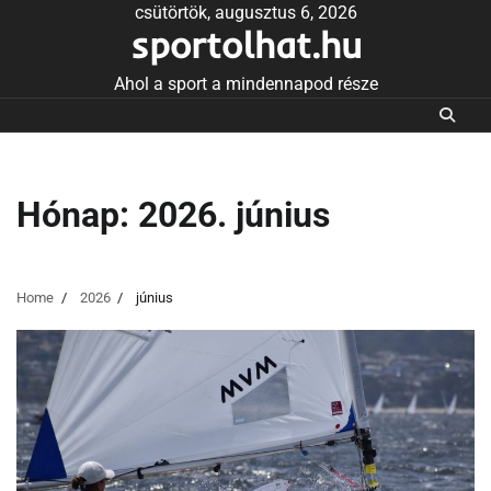
Skip
csütörtök, augusztus 6, 2026
sportolhat.hu
to
content
Ahol a sport a mindennapod része
Hónap:
2026. június
Home
2026
június