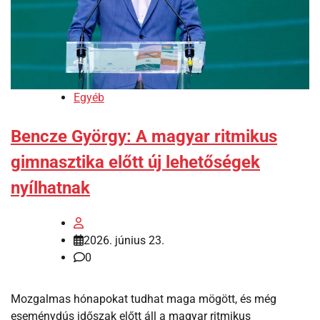
Egyéb
Bencze György: A magyar ritmikus
gimnasztika előtt új lehetőségek
nyílhatnak
2026. június 23.
0
Mozgalmas hónapokat tudhat maga mögött, és még
eseménydús időszak előtt áll a magyar ritmikus