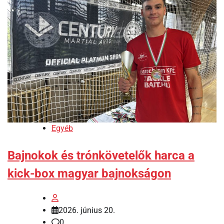
Egyéb
Bajnokok és trónkövetelők harca a
kick-box magyar bajnokságon
2026. június 20.
0