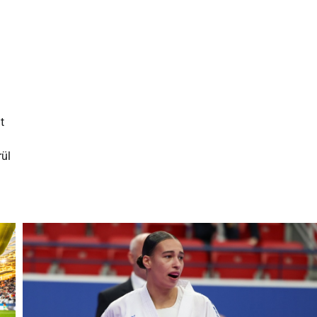
t
rül