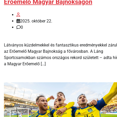
Erőemelő Magyar Bajnokságon
2025. október 22.
0
Látványos küzdelmekkel és fantasztikus eredményekkel zárul
az Erőemelő Magyar Bajnokság a fővárosban. A Láng
Sportcsarnokban számos országos rekord született – adta hí
a Magyar Erőemelő […]