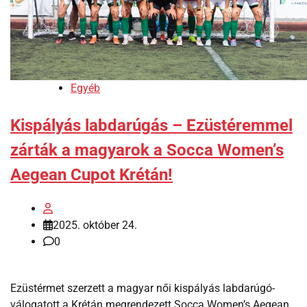
Egyéb
Kispályás labdarúgás – Ezüstéremmel
zárták a magyarok a Socca Women’s
Aegean Cupot Krétán!
2025. október 24.
0
Ezüstérmet szerzett a magyar női kispályás labdarúgó-
válogatott a Krétán megrendezett Socca Women’s Aegean