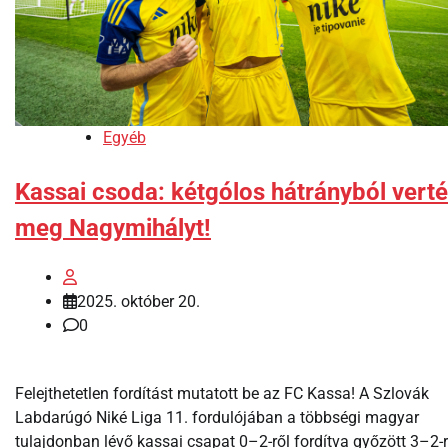
Egyéb
Kassai csoda: kétgólos hátrányból vert
meg Nagymihályt!
2025. október 20.
0
Felejthetetlen fordítást mutatott be az FC Kassa! A Szlovák
Labdarúgó Niké Liga 11. fordulójában a többségi magyar
tulajdonban lévő kassai csapat 0–2-ről fordítva győzött 3–2-