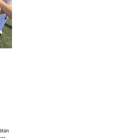
rétán