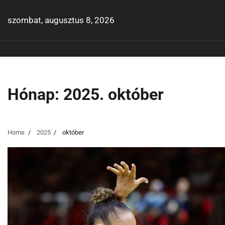
Skip
to
szombat, augusztus 8, 2026
content
Hónap:
2025. október
Home
2025
október