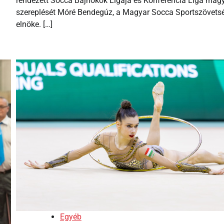
rendezett Socca Bajnokok Ligája és Konferencia Liga mag
szereplését Móré Bendegúz, a Magyar Socca Sportszövets
elnöke. […]
Egyéb