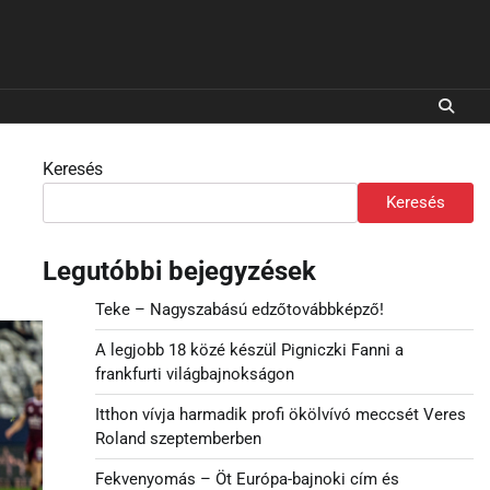
Keresés
Keresés
Legutóbbi bejegyzések
Teke – Nagyszabású edzőtovábbképző!
A legjobb 18 közé készül Pigniczki Fanni a
frankfurti világbajnokságon
Itthon vívja harmadik profi ökölvívó meccsét Veres
Roland szeptemberben
Fekvenyomás – Öt Európa-bajnoki cím és