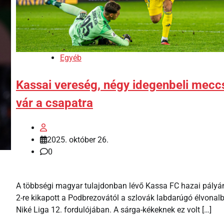
Egyéb
Kassai vereség, négy idegenbeli mecc
vár a csapatra
2025. október 26.
0
A többségi magyar tulajdonban lévő Kassa FC hazai pályá
2-re kikapott a Podbrezovától a szlovák labdarúgó élvonalb
Niké Liga 12. fordulójában. A sárga-kékeknek ez volt […]