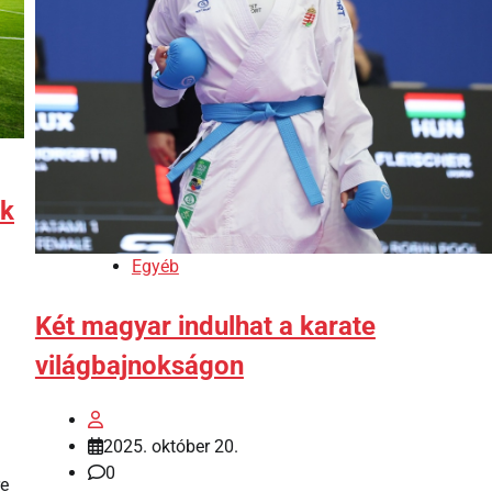
ék
Egyéb
Két magyar indulhat a karate
világbajnokságon
2025. október 20.
0
re