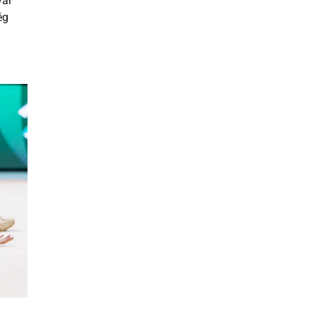
yar
ég