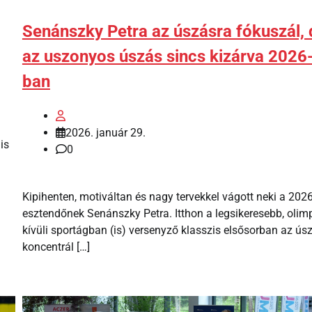
Senánszky Petra az úszásra fókuszál, 
az uszonyos úszás sincs kizárva 2026
ban
2026. január 29.
is
0
Kipihenten, motiváltan és nagy tervekkel vágott neki a 202
esztendőnek Senánszky Petra. Itthon a legsikeresebb, olim
kívüli sportágban (is) versenyző klasszis elsősorban az ús
koncentrál […]