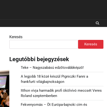
Keresés
Keresés
Legutóbbi bejegyzések
Teke – Nagyszabású edzőtovábbképző!
A legjobb 18 közé készül Pigniczki Fanni a
frankfurti világbajnokságon
Itthon vívja harmadik profi ökölvívó meccsét Veres
Roland szeptemberben
Fekvenyomás – Öt Európa-bajnoki cím és