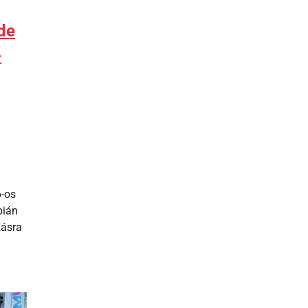
de
-
6-os
pián
zásra