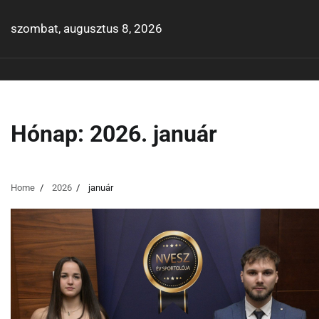
Skip
to
szombat, augusztus 8, 2026
content
Hónap:
2026. január
Home
2026
január