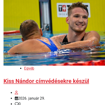
Egyéb
Kiss Nándor címvédésekre készül
2026. január 29.
0