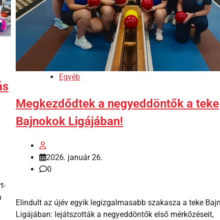
Egyéb
ás
Megkezdődtek a negyeddöntők a teke
Bajnokok Ligájában!
2026. január 26.
0
t-
n
Elindult az újév egyik legizgalmasabb szakasza a teke Baj
Ligájában: lejátszották a negyeddöntők első mérkőzéseit,