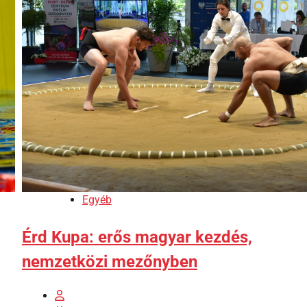
Egyéb
Érd Kupa: erős magyar kezdés,
nemzetközi mezőnyben