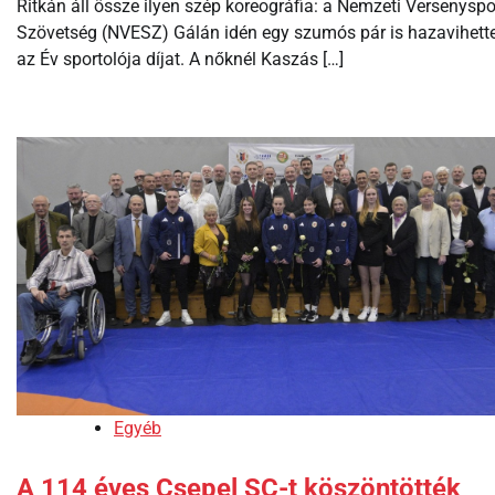
Ritkán áll össze ilyen szép koreográfia: a Nemzeti Versenyspo
Szövetség (NVESZ) Gálán idén egy szumós pár is hazavihett
az Év sportolója díjat. A nőknél Kaszás […]
Egyéb
A 114 éves Csepel SC-t köszöntötték