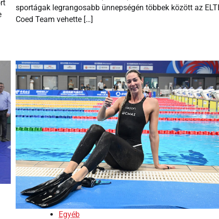
rt
sportágak legrangosabb ünnepségén többek között az ELT
e
Coed Team vehette […]
Egyéb