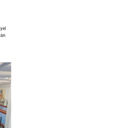
yel
pán