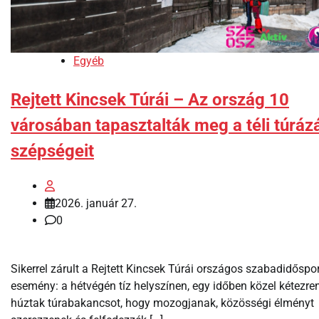
Egyéb
Rejtett Kincsek Túrái – Az ország 10
városában tapasztalták meg a téli túráz
szépségeit
2026. január 27.
0
Sikerrel zárult a Rejtett Kincsek Túrái országos szabadidőspor
esemény: a hétvégén tíz helyszínen, egy időben közel kétezre
húztak túrabakancsot, hogy mozogjanak, közösségi élményt