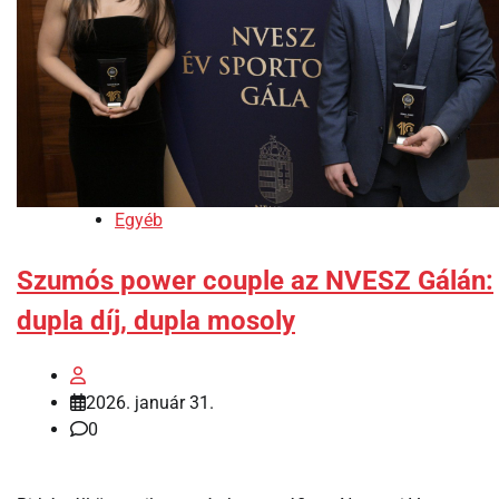
Egyéb
Szumós power couple az NVESZ Gálán:
dupla díj, dupla mosoly
2026. január 31.
0