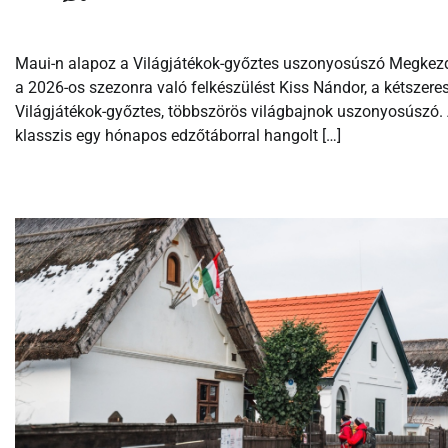
Maui-n alapoz a Világjátékok-győztes uszonyosúszó Megkez
a 2026-os szezonra való felkészülést Kiss Nándor, a kétszere
Világjátékok-győztes, többszörös világbajnok uszonyosúszó.
klasszis egy hónapos edzőtáborral hangolt […]