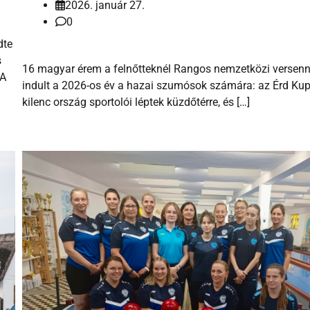
2026. január 27.
0
dte
s
16 magyar érem a felnőtteknél Rangos nemzetközi versenn
 A
indult a 2026-os év a hazai szumósok számára: az Érd Ku
kilenc ország sportolói léptek küzdőtérre, és […]