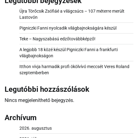
Legutóbbi bejegyzések
Újra Törőcsik Zsófiáé a világcsúcs – 107 méterre merült
Lastovón
Pigniczki Fanni nyolcadik világbajnokságára készül
Teke – Nagyszabású edzőtovábbképző!
A legjobb 18 közé készül Pigniczki Fanni a frankfurti
világbajnokságon
Itthon vívja harmadik profi ökölvívó meccsét Veres Roland
szeptemberben
Legutóbbi hozzászólások
Nincs megjeleníthető bejegyzés.
Archívum
2026. augusztus