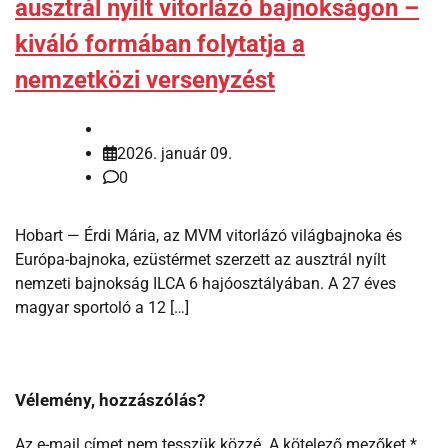
ausztrál nyílt vitorlázó bajnokságon –
kiváló formában folytatja a
nemzetközi versenyzést
2026. január 09.
0
Hobart — Érdi Mária, az MVM vitorlázó világbajnoka és
Európa-bajnoka, ezüstérmet szerzett az ausztrál nyílt
nemzeti bajnokság ILCA 6 hajóosztályában. A 27 éves
magyar sportoló a 12 […]
Vélemény, hozzászólás?
Az e-mail címet nem tesszük közzé.
A kötelező mezőket
*