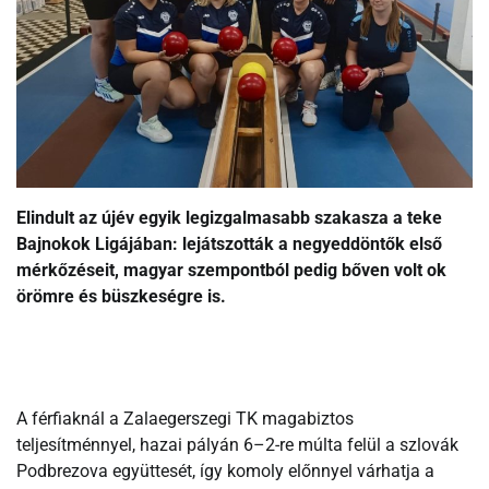
Elindult az újév egyik legizgalmasabb szakasza a teke
Bajnokok Ligájában: lejátszották a negyeddöntők első
mérkőzéseit, magyar szempontból pedig bőven volt ok
örömre és büszkeségre is.
A férfiaknál a Zalaegerszegi TK magabiztos
teljesítménnyel, hazai pályán 6–2-re múlta felül a szlovák
Podbrezova együttesét, így komoly előnnyel várhatja a