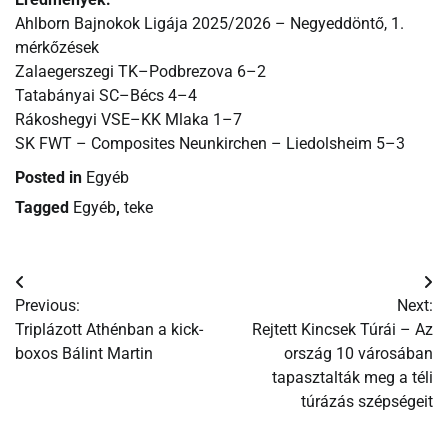
Ahlborn Bajnokok Ligája 2025/2026 – Negyeddöntő, 1.
mérkőzések
Zalaegerszegi TK–Podbrezova 6–2
Tatabányai SC–Bécs 4–4
Rákoshegyi VSE–KK Mlaka 1–7
SK FWT – Composites Neunkirchen – Liedolsheim 5–3
Posted in
Egyéb
Tagged
Egyéb
,
teke
Bejegyzés
Previous:
Next:
navigáció
Triplázott Athénban a kick-
Rejtett Kincsek Túrái – Az
boxos Bálint Martin
ország 10 városában
tapasztalták meg a téli
túrázás szépségeit