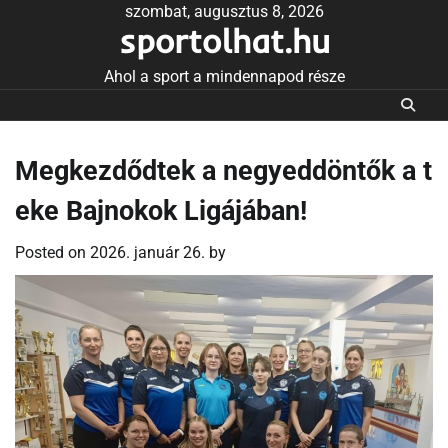
Skip
szombat, augusztus 8, 2026
sportolhat.hu
to
content
Ahol a sport a mindennapod része
Megkezdődtek a negyeddöntők a t
eke Bajnokok Ligájában!
Posted on
2026. január 26.
by