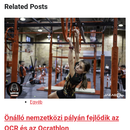
Related Posts
Egyéb
Önálló nemzetközi pályán fejlődik az
OCR és az Ocrathlon