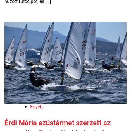
húzott futócipőt, és […]
Egyéb
Érdi Mária ezüstérmet szerzett az