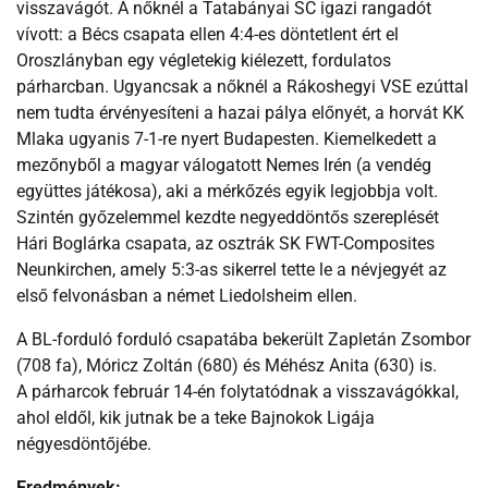
visszavágót. A nőknél a Tatabányai SC igazi rangadót
vívott: a Bécs csapata ellen 4:4-es döntetlent ért el
Oroszlányban egy végletekig kiélezett, fordulatos
párharcban. Ugyancsak a nőknél a Rákoshegyi VSE ezúttal
nem tudta érvényesíteni a hazai pálya előnyét, a horvát KK
Mlaka ugyanis 7-1-re nyert Budapesten. Kiemelkedett a
mezőnyből a magyar válogatott Nemes Irén (a vendég
együttes játékosa), aki a mérkőzés egyik legjobbja volt.
Szintén győzelemmel kezdte negyeddöntős szereplését
Hári Boglárka csapata, az osztrák SK FWT-Composites
Neunkirchen, amely 5:3-as sikerrel tette le a névjegyét az
első felvonásban a német Liedolsheim ellen.
A BL-forduló forduló csapatába bekerült Zapletán Zsombor
(708 fa), Móricz Zoltán (680) és Méhész Anita (630) is.
A párharcok február 14-én folytatódnak a visszavágókkal,
ahol eldől, kik jutnak be a teke Bajnokok Ligája
négyesdöntőjébe.
Eredmények: