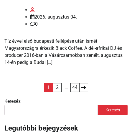
2026. augusztus 04.
0
Tíz évvel első budapesti fellépése után ismét
Magyarországra érkezik Black Coffee. A dél-afrikai DJ és
producer 2016-ban a Vásárcsarnokban zenélt, augusztus
14-én pedig a Budai […]
Bejegyzések
1
2
…
44
lapozása
Keresés
Keresés
Legutóbbi bejegyzések