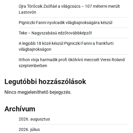
Újra Törőcsik Zsófiáé a világcsúcs – 107 méterre merült
Lastovón
Pigniczki Fanni nyolcadik világbajnokságára készül
Teke – Nagyszabású edzőtovábbképző!
A legjobb 18 közé készül Pigniczki Fanni a frankfurti
világbajnokságon
Itthon vívja harmadik profi ökölvívó meccsét Veres Roland
szeptemberben
Legutóbbi hozzászólások
Nincs megjeleníthető bejegyzés.
Archívum
2026. augusztus
2026. július