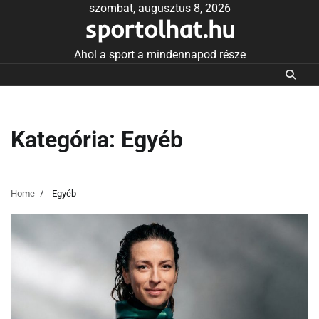
Skip
szombat, augusztus 8, 2026
sportolhat.hu
to
content
Ahol a sport a mindennapod része
Kategória:
Egyéb
Home
Egyéb