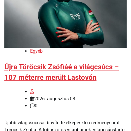
Egyéb
Újra Törőcsik Zsófiáé a világcsúcs –
107 méterre merült Lastovón
2026. augusztus 08.
0
Újabb világcsúccsal bővítette elképesztő eredménysorát
Törőcsik Zsófia. A többszörös világbajnok, világcsúcstartó