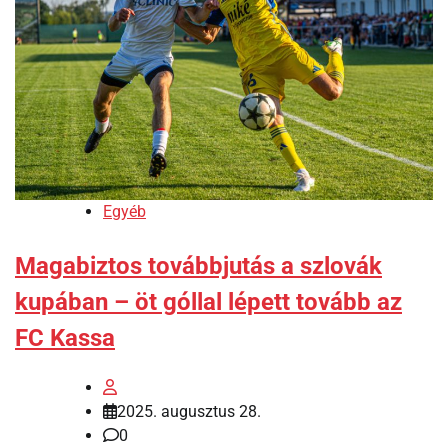
Egyéb
Magabiztos továbbjutás a szlovák
kupában – öt góllal lépett tovább az
FC Kassa
2025. augusztus 28.
0