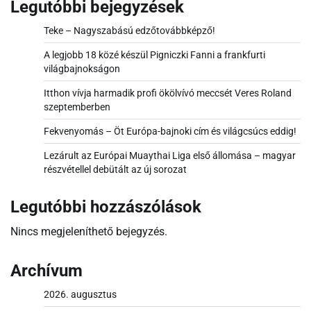
Legutóbbi bejegyzések
Teke – Nagyszabású edzőtovábbképző!
A legjobb 18 közé készül Pigniczki Fanni a frankfurti
világbajnokságon
Itthon vívja harmadik profi ökölvívó meccsét Veres Roland
szeptemberben
Fekvenyomás – Öt Európa-bajnoki cím és világcsúcs eddig!
Lezárult az Európai Muaythai Liga első állomása – magyar
részvétellel debütált az új sorozat
Legutóbbi hozzászólások
Nincs megjeleníthető bejegyzés.
Archívum
2026. augusztus