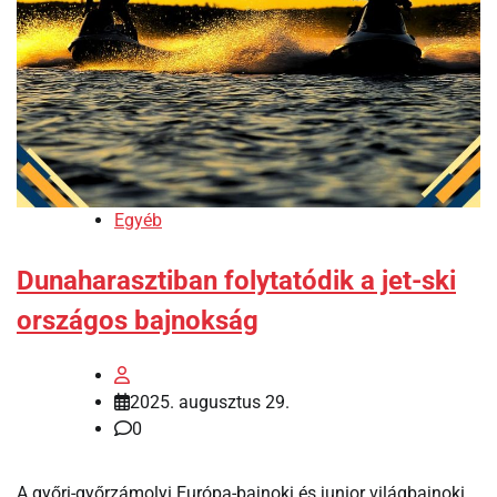
Egyéb
Dunaharasztiban folytatódik a jet-ski
országos bajnokság
2025. augusztus 29.
0
A győri-győrzámolyi Európa-bajnoki és junior világbajnoki