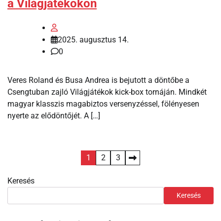
a Világjátékokon
2025. augusztus 14.
0
Veres Roland és Busa Andrea is bejutott a döntőbe a
Csengtuban zajló Világjátékok kick-box tornáján. Mindkét
magyar klasszis magabiztos versenyzéssel, fölényesen
nyerte az elődöntőjét. A […]
Bejegyzések
1
2
3
lapozása
Keresés
Keresés