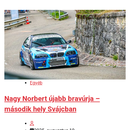
Egyéb
Nagy Norbert újabb bravúrja –
második hely Svájcban