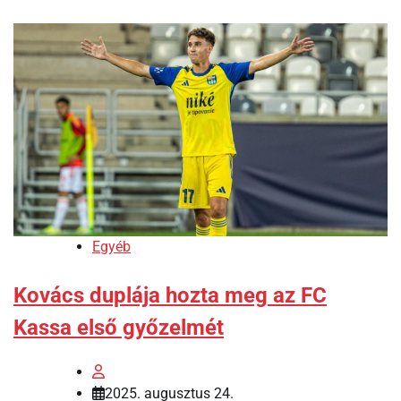
Egyéb
Kovács duplája hozta meg az FC
Kassa első győzelmét
2025. augusztus 24.