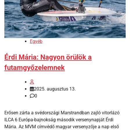
Egyéb
Érdi Mária: Nagyon örülök a
futamgyőzelemnek
2025. augusztus 13.
0
Erősen zárta a svédországi Marstrandban zajló vitorlázó
ILCA 6 Európa-bajnokság második versenynapját Érdi
Mária. Az MVM címvédő magyar versenyzője a nap első