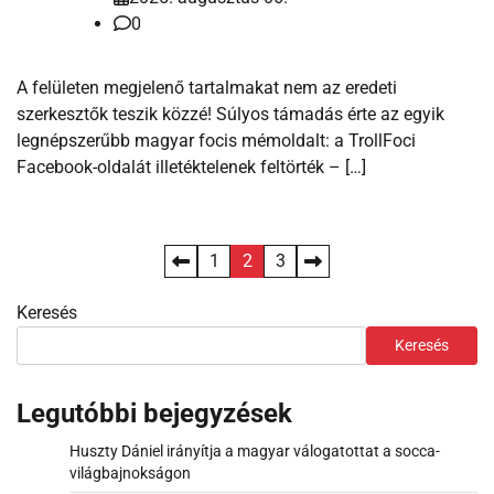
0
A felületen megjelenő tartalmakat nem az eredeti
szerkesztők teszik közzé! Súlyos támadás érte az egyik
legnépszerűbb magyar focis mémoldalt: a TrollFoci
Facebook-oldalát illetéktelenek feltörték – […]
Bejegyzések
1
2
3
lapozása
Keresés
Keresés
Legutóbbi bejegyzések
Huszty Dániel irányítja a magyar válogatottat a socca-
világbajnokságon