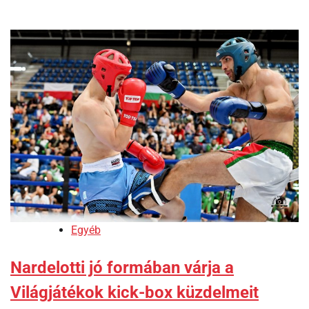
Egyéb
Nardelotti jó formában várja a
Világjátékok kick-box küzdelmeit