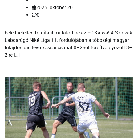
2025. október 20.
0
Felejthetetlen fordítást mutatott be az FC Kassa! A Szlovák
Labdarúgó Niké Liga 11. fordulójában a többségi magyar
tulajdonban lévő kassai csapat 0–2-ről fordítva győzött 3–
2-re […]