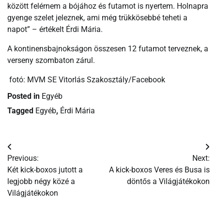
között felérnem a bójához és futamot is nyertem. Holnapra
gyenge szelet jeleznek, ami még trükkösebbé teheti a
napot” – értékelt Érdi Mária.
A kontinensbajnokságon összesen 12 futamot terveznek, a
verseny szombaton zárul.
fotó: MVM SE Vitorlás Szakosztály/Facebook
Posted in
Egyéb
Tagged
Egyéb
,
Érdi Mária
Bejegyzés
Previous:
Next:
navigáció
Két kick-boxos jutott a
A kick-boxos Veres és Busa is
legjobb négy közé a
döntős a Világjátékokon
Világjátékokon