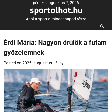
Skip
péntek, augusztus 7, 2026
sportolhat.hu
to
content
Ahol a sport a mindennapod része
Érdi Mária: Nagyon örülök a futam
győzelemnek
Posted on
2025. augusztus 13.
by