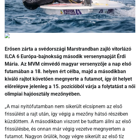
Erősen zárta a svédországi Marstrandban zajló vitorlázó
ILCA 6 Európa-bajnokság második versenynapját Érdi
Mária. Az MVM címvédő magyar versenyzője a nap első
futamában a 18. helyen ért célba, majd a másodikban
kiváló rajtot követően megnyerte a futamot, így öt helyet
előrelépve jelenleg a 15. pozícióból várja a folytatást a női
olimpiai hajóosztály mezőnyében.
„A mai nyitófutamban nem sikerült elcsípnem az első
frissülést a rajt után, így végig a mezőny hátsó részében
küzdöttem. A másodikban viszont be tudtam állni az első
frissülésbe, és onnan már végig vezetve megnyertem a
futamot. Nagyon örülök, hogy végre sikerült az első tíz