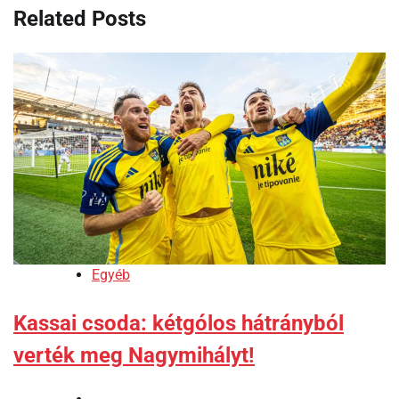
Related Posts
Egyéb
Kassai csoda: kétgólos hátrányból
verték meg Nagymihályt!