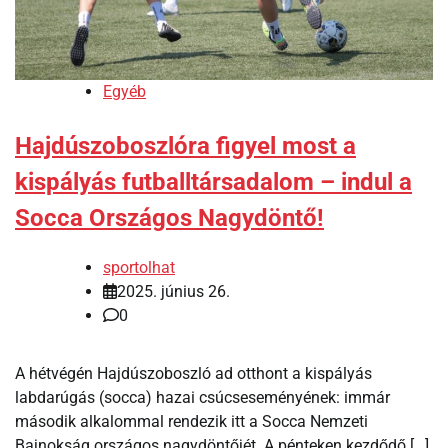
Egyéb
Hajdúszoboszlóra figyel most a
kispályás futballtársadalom – indul a
Socca Országos Nagydöntő!
sportolhat
2025. június 26.
0
A hétvégén Hajdúszoboszló ad otthont a kispályás
labdarúgás (socca) hazai csúcseseményének: immár
második alkalommal rendezik itt a Socca Nemzeti
Bajnokság országos nagydöntőjét. A pénteken kezdődő […]