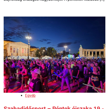
Egyéb
Szabadidősport – Péntek éjszaka 19 -