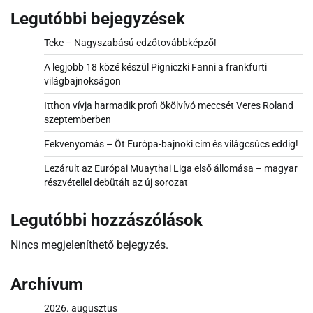
Legutóbbi bejegyzések
Teke – Nagyszabású edzőtovábbképző!
A legjobb 18 közé készül Pigniczki Fanni a frankfurti
világbajnokságon
Itthon vívja harmadik profi ökölvívó meccsét Veres Roland
szeptemberben
Fekvenyomás – Öt Európa-bajnoki cím és világcsúcs eddig!
Lezárult az Európai Muaythai Liga első állomása – magyar
részvétellel debütált az új sorozat
Legutóbbi hozzászólások
Nincs megjeleníthető bejegyzés.
Archívum
2026. augusztus