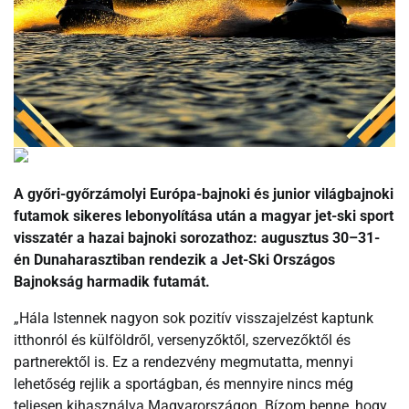
A győri-győrzámolyi Európa-bajnoki és junior világbajnoki
futamok sikeres lebonyolítása után a magyar jet-ski sport
visszatér a hazai bajnoki sorozathoz: augusztus 30–31-
én Dunaharasztiban rendezik a Jet-Ski Országos
Bajnokság harmadik futamát.
„Hála Istennek nagyon sok pozitív visszajelzést kaptunk
itthonról és külföldről, versenyzőktől, szervezőktől és
partnerektől is. Ez a rendezvény megmutatta, mennyi
lehetőség rejlik a sportágban, és mennyire nincs még
teljesen kihasználva Magyarországon. Bízom benne, hogy