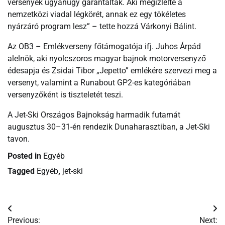
versenyek ugyanúgy garantáltak. Aki megízlelte a
nemzetközi viadal légkörét, annak ez egy tökéletes
nyárzáró program lesz” – tette hozzá Várkonyi Bálint.
Az OB3 – Emlékverseny főtámogatója ifj. Juhos Árpád
alelnök, aki nyolcszoros magyar bajnok motorversenyző
édesapja és Zsidai Tibor „Jepetto” emlékére szervezi meg a
versenyt, valamint a Runabout GP2-es kategóriában
versenyzőként is tiszteletét teszi.
A Jet-Ski Országos Bajnokság harmadik futamát
augusztus 30–31-én rendezik Dunaharasztiban, a Jet-Ski
tavon.
Posted in
Egyéb
Tagged
Egyéb
,
jet-ski
Bejegyzés
Previous:
Next: