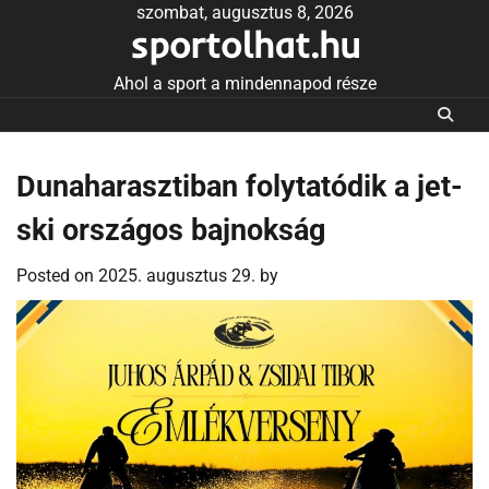
Skip
szombat, augusztus 8, 2026
sportolhat.hu
to
content
Ahol a sport a mindennapod része
Dunaharasztiban folytatódik a jet-
ski országos bajnokság
Posted on
2025. augusztus 29.
by