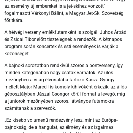
az esemény új embereket is a jet-skihez vonzott” –
fogalmazott Várkonyi Bálint, a Magyar Jet-Ski Szövetség
főtitkára.
A hétvégi verseny emlékfutamként is szolgál: Juhos Árpád
és Zsidai Tibor előtt tisztelegnek a rendezők. A kétnapos
program során koncertek és esti események is várják a
közönséget.
A bajnoki sorozatban rendkívül szoros a pontverseny, így
minden kategóriában nagy csaták várhatók. Az ülős
mezőnyben a világ élvonalába tartozó Kasza György
mellett Major Marcell is komoly kihívóként érkezik, az állós
géposztályban Jászai Csongor körül forrhat a levegő, míg
a juniorok mezőnyében szoros, látványos futamokra
számítanak a szervezők.
„Ez kisebb volumenű rendezvény lesz, mint az Európa-
bajnokság, de a hangulat, az élmény és az izgalmas