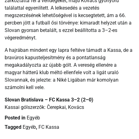
zárkóztatta fel a vendégeket, majd Kovács gyönyörű
találattal egyenlített. A lelkesedés a vezetés
megszerzésének lehetőségével is kecsegtetett, ám a 66.
percben jött a futball ősi törvénye: kimaradt helyzet után a
Slovan gyorsan betalált, s ezzel beállította a 3–2-es
végeredményt.
A hajrában mindent egy lapra feltéve támadt a Kassa, de a
bravúros kapusteljesítmény és a pontatlanság
megakadályozta az újabb gólt. A vereség ellenére a
magyar hátterű klub méltó ellenfele volt a ligát uraló
Slovannak, és jelezte: a Niké Ligában már komolyan
számolni kell vele.
Slovan Bratislava – FC Kassa 3–2 (2–0)
Kassai gólszerzők: Čerepkai, Kovács
Posted in
Egyéb
Tagged
Egyéb
,
FC Kassa