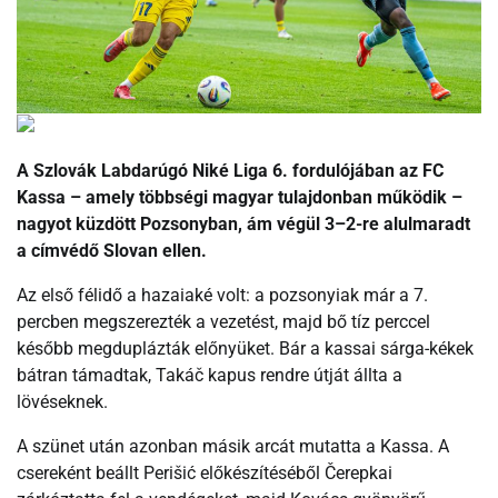
A Szlovák Labdarúgó Niké Liga 6. fordulójában az FC
Kassa – amely többségi magyar tulajdonban működik –
nagyot küzdött Pozsonyban, ám végül 3–2-re alulmaradt
a címvédő Slovan ellen.
Az első félidő a hazaiaké volt: a pozsonyiak már a 7.
percben megszerezték a vezetést, majd bő tíz perccel
később megduplázták előnyüket. Bár a kassai sárga-kékek
bátran támadtak, Takáč kapus rendre útját állta a
lövéseknek.
A szünet után azonban másik arcát mutatta a Kassa. A
csereként beállt Perišić előkészítéséből Čerepkai