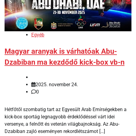
Egyéb
Magyar aranyak is várhatóak Abu-
Dzabiban ma kezdődő kick-box vb-n
2025. november 24.
0
Hétfőtől szombatig tart az Egyesült Arab Emírségekben a
kick-box sportág legnagyobb érdeklődéssel várt idei
versenye, a felnőtt és veterán világbajnokság. Az Abu-
Dzabiban zajló eseményen rekordlétszámot […]