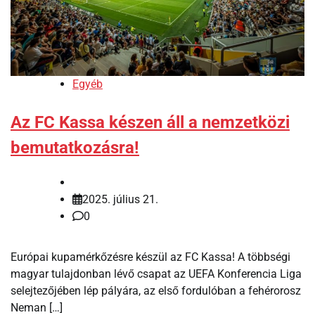
Egyéb
Az FC Kassa készen áll a nemzetközi
bemutatkozásra!
2025. július 21.
0
Európai kupamérkőzésre készül az FC Kassa! A többségi
magyar tulajdonban lévő csapat az UEFA Konferencia Liga
selejtezőjében lép pályára, az első fordulóban a fehérorosz
Neman […]