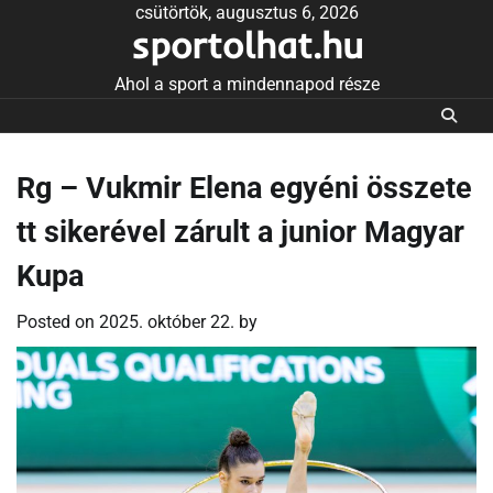
Skip
csütörtök, augusztus 6, 2026
sportolhat.hu
to
content
Ahol a sport a mindennapod része
Rg – Vukmir Elena egyéni összete
tt sikerével zárult a junior Magyar
Kupa
Posted on
2025. október 22.
by