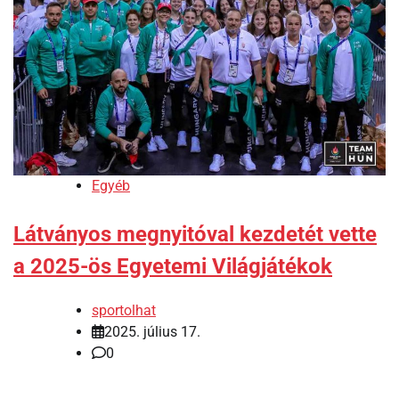
Egyéb
Látványos megnyitóval kezdetét vette
a 2025-ös Egyetemi Világjátékok
sportolhat
2025. július 17.
0