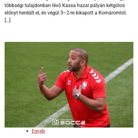
többségi tulajdonban lévő Kassa hazai pályán kétgólos
előnyt herdált el, és végül 3–2-re kikapott a Komáromtól.
[…]
Egyéb