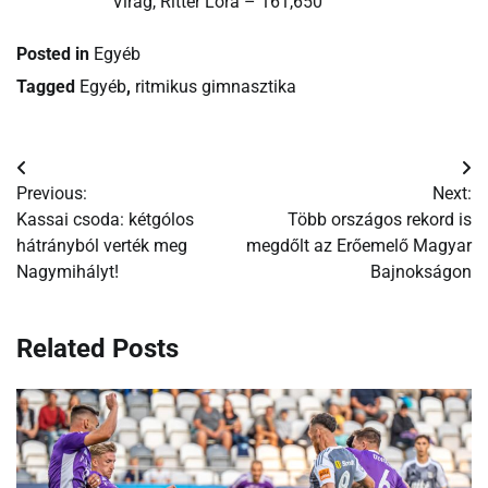
Virág, Ritter Lora – 161,650
Posted in
Egyéb
Tagged
Egyéb
,
ritmikus gimnasztika
Bejegyzés
Previous:
Next:
navigáció
Kassai csoda: kétgólos
Több országos rekord is
hátrányból verték meg
megdőlt az Erőemelő Magyar
Nagymihályt!
Bajnokságon
Related Posts