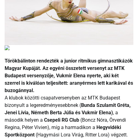
Törökbálinton rendezték a junior ritmikus gimnasztikázók
Magyar Kupáját. Az egyéni összetett versenyt az MTK
Budapest versenyzője, Vukmir Elena nyerte, aki két
szerrel is kiválóan teljesített: aranyérmes lett karikával és
buzogánnyal.
A klubok közötti csapatversenyben az MTK Budapest
bizonyult a legeredményesebbnek (
Bunda Szulamit Gréta,
Jenei Lívia, Németh Berta Júlia és Vukmir Elena)
, a
második helyen a
Csepeli RG Club
(Boncz Nóra, Örvendi
Regina, Péter Vivien), míg a harmadikon a
Hegyvidéki
Sportközpont
(Hagymási Lora Virág, Ritter Lora) végzett.