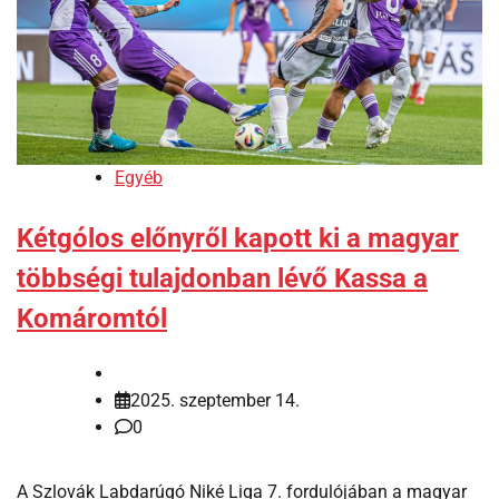
Egyéb
Kétgólos előnyről kapott ki a magyar
többségi tulajdonban lévő Kassa a
Komáromtól
2025. szeptember 14.
0
A Szlovák Labdarúgó Niké Liga 7. fordulójában a magyar