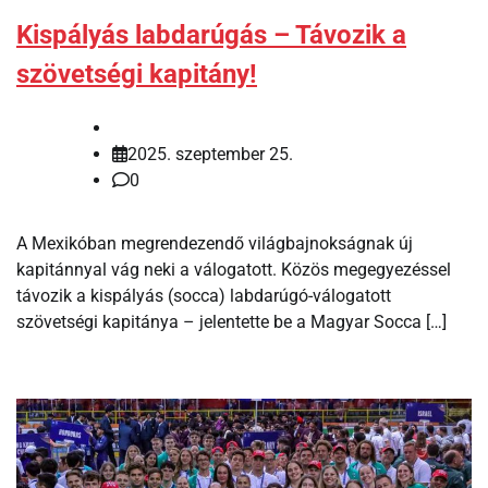
Kispályás labdarúgás – Távozik a
szövetségi kapitány!
2025. szeptember 25.
0
A Mexikóban megrendezendő világbajnokságnak új
kapitánnyal vág neki a válogatott. Közös megegyezéssel
távozik a kispályás (socca) labdarúgó-válogatott
szövetségi kapitánya – jelentette be a Magyar Socca […]