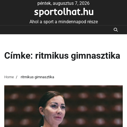
Skip
péntek, augusztus 7, 2026
sportolhat.hu
to
content
Ahol a sport a mindennapod része
Címke:
ritmikus gimnasztika
Home
ritmikus gimnasztika