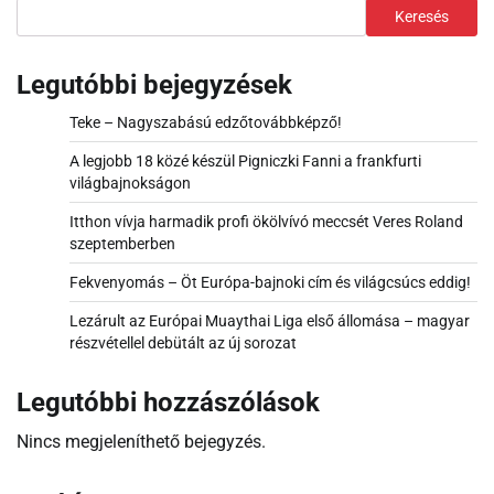
Keresés
Legutóbbi bejegyzések
Teke – Nagyszabású edzőtovábbképző!
A legjobb 18 közé készül Pigniczki Fanni a frankfurti
világbajnokságon
Itthon vívja harmadik profi ökölvívó meccsét Veres Roland
szeptemberben
Fekvenyomás – Öt Európa-bajnoki cím és világcsúcs eddig!
Lezárult az Európai Muaythai Liga első állomása – magyar
részvétellel debütált az új sorozat
Legutóbbi hozzászólások
Nincs megjeleníthető bejegyzés.