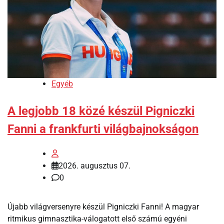
Egyéb
A legjobb 18 közé készül Pigniczki
Fanni a frankfurti világbajnokságon
2026. augusztus 07.
0
Újabb világversenyre készül Pigniczki Fanni! A magyar
ritmikus gimnasztika-válogatott első számú egyéni