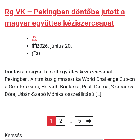
Rg VK – Pekingben döntőbe jutott a
magyar együttes kéziszercsapat
2026. június 20.
0
Döntős a magyar felnőtt együttes kéziszercsapat
Pekingben. A ritmikus gimnasztika World Challenge Cup-on
a Grek Fruzsina, Horváth Boglárka, Pesti Dalma, Szabados
Dóra, Urbán-Szabó Mónika összeállítású […]
Bejegyzések
1
2
…
5
lapozása
Keresés