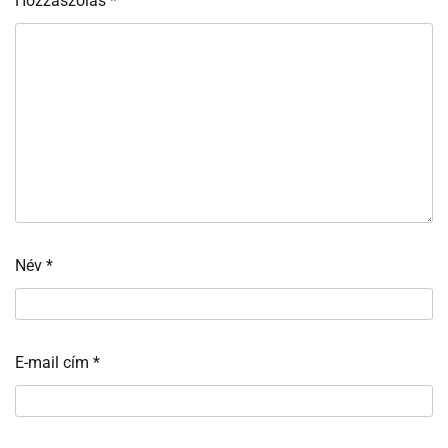
Hozzászólás
*
Név
*
E-mail cím
*