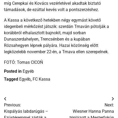
míg Cerepkai és Kovács vezérletével akadtak biztató
támadások, de ezúttal kevés volt a pontszerzéshez.
A Kassa a következő hetekben négy egymást követő
idegenbeli mérkőzést játszik: szerdán Trnaván pótolják a
korábbról elhalasztott bajnokit, majd sorban
Dunaszerdahelyen, Trencsénben és a kupában
Rózsahegyen lépnek pályára. Hazai közönség előtt
legközelebb november 22-én, a Trnava ellen szerepelnek.
FOTÓ: Tomas CICOŇ
Posted in
Egyéb
Tagged
Egyéb
,
FC Kassa
Bejegyzés
Previous:
Next:
navigáció
Kispályás labdarúgás –
Wiesner Hanna Panna
Ezüstéremmel zárták a
triplázott a Mesterfokún