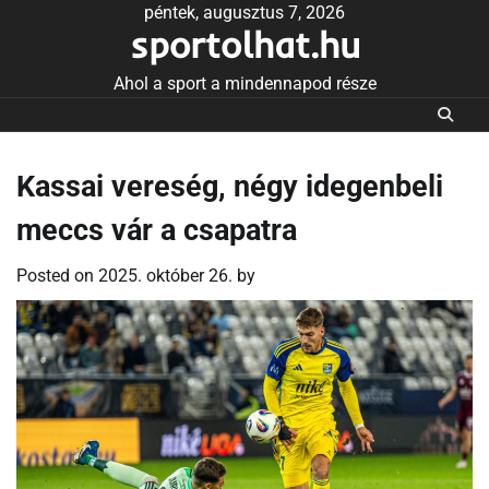
Skip
péntek, augusztus 7, 2026
sportolhat.hu
to
content
Ahol a sport a mindennapod része
Kassai vereség, négy idegenbeli
meccs vár a csapatra
Posted on
2025. október 26.
by