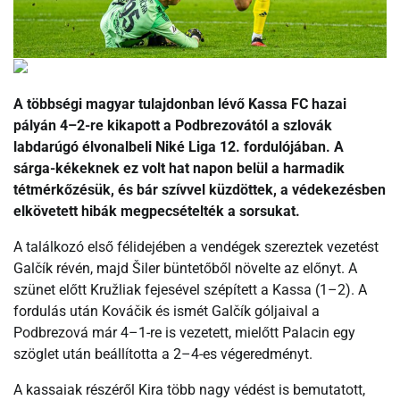
A többségi magyar tulajdonban lévő Kassa FC hazai
pályán 4–2-re kikapott a Podbrezovától a szlovák
labdarúgó élvonalbeli Niké Liga 12. fordulójában. A
sárga-kékeknek ez volt hat napon belül a harmadik
tétmérkőzésük, és bár szívvel küzdöttek, a védekezésben
elkövetett hibák megpecsételték a sorsukat.
A találkozó első félidejében a vendégek szereztek vezetést
Galčík révén, majd Šiler büntetőből növelte az előnyt. A
szünet előtt Kružliak fejesével szépített a Kassa (1–2). A
fordulás után Kováčik és ismét Galčík góljaival a
Podbrezová már 4–1-re is vezetett, mielőtt Palacin egy
szöglet után beállította a 2–4-es végeredményt.
A kassaiak részéről Kira több nagy védést is bemutatott,