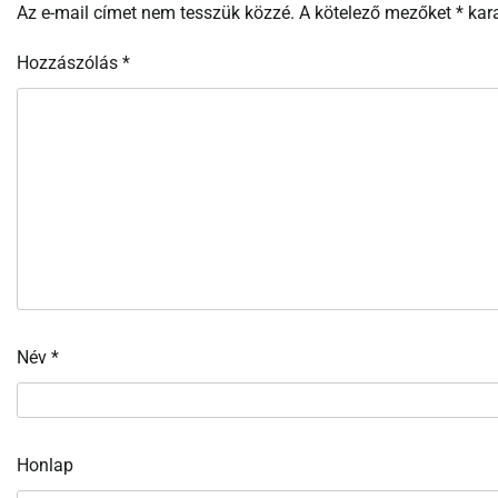
Az e-mail címet nem tesszük közzé.
A kötelező mezőket
*
kara
Hozzászólás
*
Név
*
Honlap