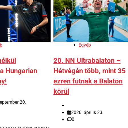
b
Egyéb
élkül
20. NN Ultrabalaton –
 a Hungarian
Hétvégén több, mint 35
hy!
ezren futnak a Balaton
körül
eptember 20.
2026. április 23.
0