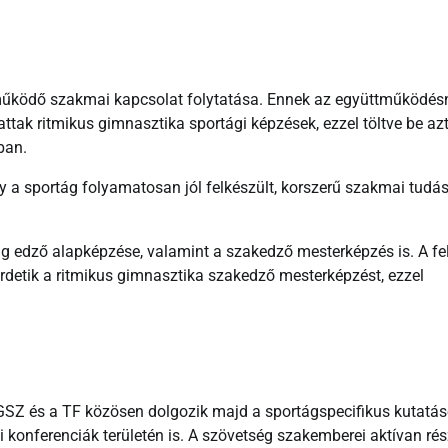
űködő szakmai kapcsolat folytatása. Ennek az együttműködés
tak ritmikus gimnasztika sportági képzések, ezzel töltve be azt
ban.
y a sportág folyamatosan jól felkészült, korszerű szakmai tudá
 edző alapképzése, valamint a szakedző mesterképzés is. A fe
detik a ritmikus gimnasztika szakedző mesterképzést, ezzel
SZ és a TF közösen dolgozik majd a sportágspecifikus kutatás
onferenciák területén is. A szövetség szakemberei aktívan rés