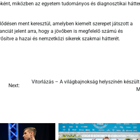
őként, miközben az egyetem tudományos és diagnosztikai hátte
lődésen ment keresztül, amelyben kiemelt szerepet játszott a
iát jelent arra, hogy a jövőben is megfelelő számú és
rősítve a hazai és nemzetközi sikerek szakmai hátterét.
Vitorlázás – A világbajnokság helyszínén készült
Next:
M