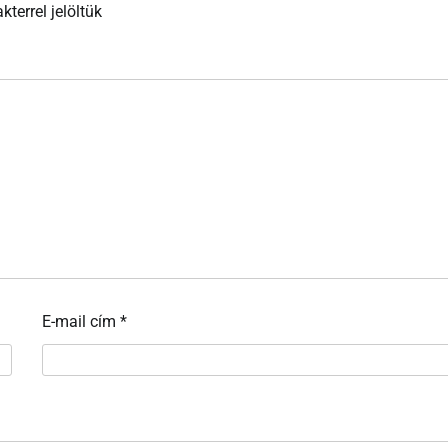
kterrel jelöltük
E-mail cím
*