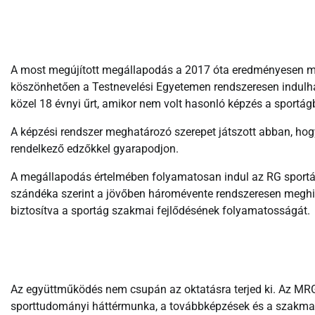
A most megújított megállapodás a 2017 óta eredményesen m
köszönhetően a Testnevelési Egyetemen rendszeresen indulhat
közel 18 évnyi űrt, amikor nem volt hasonló képzés a sportág
A képzési rendszer meghatározó szerepet játszott abban, hog
rendelkező edzőkkel gyarapodjon.
A megállapodás értelmében folyamatosan indul az RG sportág
szándéka szerint a jövőben háromévente rendszeresen meghir
biztosítva a sportág szakmai fejlődésének folyamatosságát.
Az együttműködés nem csupán az oktatásra terjed ki. Az MRG
sporttudományi háttérmunka, a továbbképzések és a szakmai k