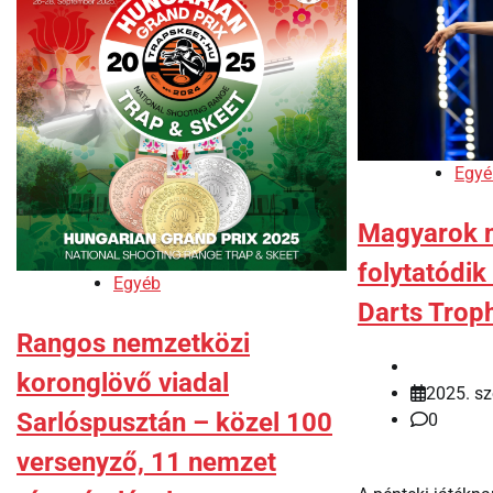
Egyé
Magyarok n
folytatódik
Egyéb
Darts Trop
Rangos nemzetközi
koronglövő viadal
2025. sz
Sarlóspusztán – közel 100
0
versenyző, 11 nemzet