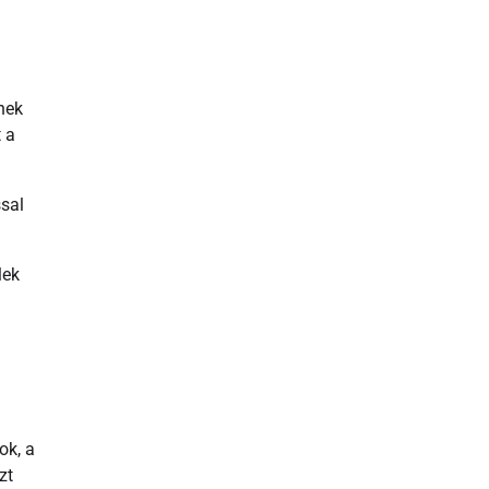
nek
 a
ssal
lek
ok, a
zt