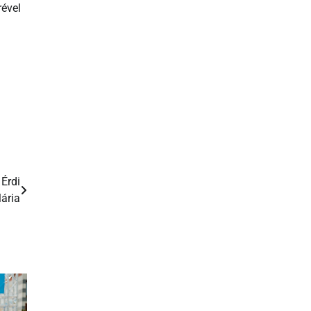
rével
 Érdi
ária