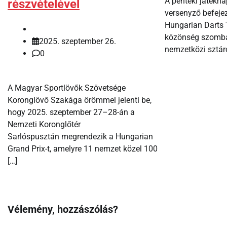
A pénteki játékn
részvételével
versenyző befejez
Hungarian Darts T
közönség szomba
2025. szeptember 26.
nemzetközi sztár
0
A Magyar Sportlövők Szövetsége
Koronglövő Szakága örömmel jelenti be,
hogy 2025. szeptember 27–28-án a
Nemzeti Koronglőtér
Sarlóspusztán megrendezik a Hungarian
Grand Prix-t, amelyre 11 nemzet közel 100
[…]
Vélemény, hozzászólás?