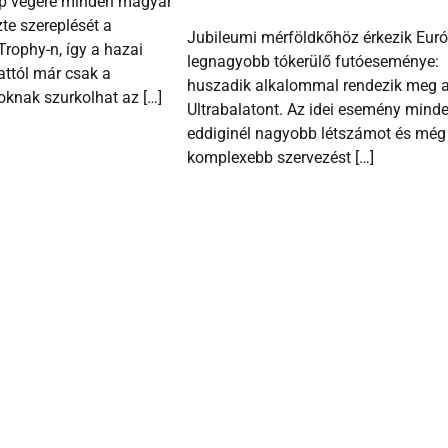
ap végére minden magyar
te szereplését a
Jubileumi mérföldkőhöz érkezik Eur
rophy-n, így a hazai
legnagyobb tókerülő futóeseménye:
ttól már csak a
huszadik alkalommal rendezik meg 
oknak szurkolhat az […]
Ultrabalatont. Az idei esemény mind
eddiginél nagyobb létszámot és még
komplexebb szervezést […]