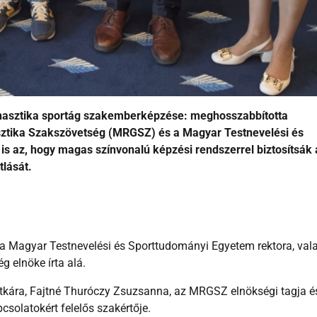
mnasztika sportág szakemberképzése: meghosszabbította
ztika Szakszövetség (MRGSZ) és a Magyar Testnevelési és
is az, hogy magas színvonalú képzési rendszerrel biztosítsák 
lását.
a Magyar Testnevelési és Sporttudományi Egyetem rektora, val
 elnöke írta alá.
tkára, Fajtné Thuróczy Zsuzsanna, az MRGSZ elnökségi tagja é
solatokért felelős szakértője.