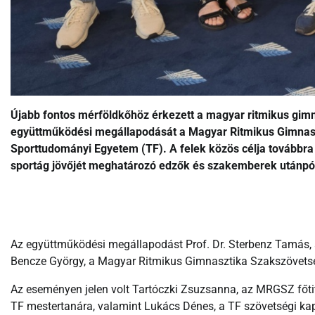
Újabb fontos mérföldkőhöz érkezett a magyar ritmikus gi
együttműködési megállapodását a Magyar Ritmikus Gimnas
Sporttudományi Egyetem (TF). A felek közös célja továbbra 
sportág jövőjét meghatározó edzők és szakemberek utánpót
Az együttműködési megállapodást Prof. Dr. Sterbenz Tamás, 
Bencze György, a Magyar Ritmikus Gimnasztika Szakszövetség
Az eseményen jelen volt Tartóczki Zsuzsanna, az MRGSZ főti
TF mestertanára, valamint Lukács Dénes, a TF szövetségi kapc