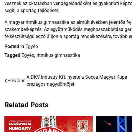
vesznek az oktatásban vendégelőadóként és gyakorlati képz
segíti a sportág fejlődését.
A magyar ritmikus gimnasztika az elmúlt években jelentős fej
szakemberképzés. Az együttműködés meghosszabbítása garanc
felkészültségű edző álljon a sportág rendelkezésére, tovább e
Posted in
Egyéb
Tagged
Egyéb
,
ritmikus gimnasztika
A DKV Industry Kft. nyerte a Socca Magyar Kupa
Bejegyzés
Previous:
országos nagydöntőjét
navigáció
Related Posts