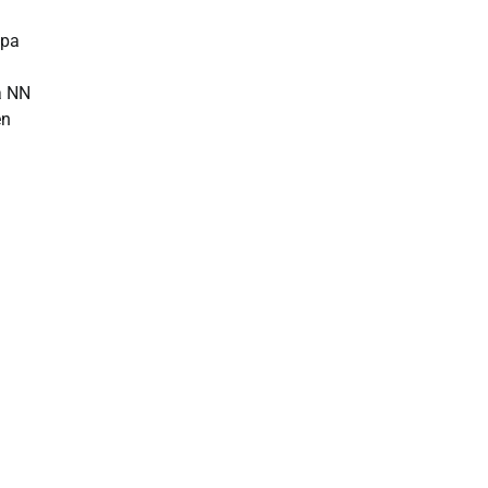
ópa
a NN
en