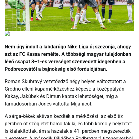
Nem úgy indult a labdarúgó Niké Liga új szezonja, ahogy
azt az FC Kassa remélte. A többségi magyar tulajdonban
lévő csapat 3–1-es vereséget szenvedett idegenben a
Podbrezovától a bajnokság első fordulójában.
Roman Skuhravý vezetőedző négy helyen változtatott a
Grodno elleni kupamérkőzéshez képest: a középpályán
Kakay, Jakúbek és Dimun kaptak lehetőséget, míg a
támadósorban Jones váltotta Mijanićot.
A sárga-kékek aktívan kezdték a mérkőzést: az első tíz
percben öt szögletet harcoltak ki, és több komoly helyzetet
is kialakítottak, ám a hazaiak a 41. percben megszerezték
a vezetést. A második félidőben Podbrezová tizenegyesből