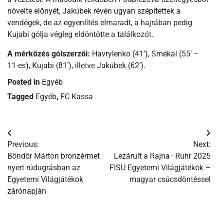
növelte előnyét, Jakúbek révén ugyan szépítettek a
vendégek, de az egyenlítés elmaradt, a hajrában pedig
Kujabi gólja végleg eldöntötte a találkozót.
A mérkőzés gólszerzői:
Havrylenko (41’), Smékal (55’ –
11-es), Kujabi (81’), illetve Jakúbek (62’).
Posted in
Egyéb
Tagged
Egyéb
,
FC Kassa
Bejegyzés
Previous:
Next:
navigáció
Böndör Márton bronzérmet
Lezárult a Rajna–Ruhr 2025
nyert rúdugrásban az
FISU Egyetemi Világjátékok –
Egyetemi Világjátékok
magyar csúcsdöntéssel
zárónapján