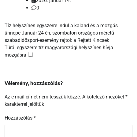
2026. január 14.
0
Tíz helyszínen egyszerre indul a kaland és a mozgás
ünnepe Január 24-én, szombaton országos méretű
szabadidősport-esemény rajtol: a Rejtett Kincsek
Túrái egyszerre tíz magyarországi helyszínen hívja
mozgásra […]
Vélemény, hozzászólás?
Az e-mail címet nem tesszük közzé.
A kötelező mezőket
*
karakterrel jelöltük
Hozzászólás
*