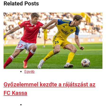
Related Posts
Egyéb
Győzelemmel kezdte a rájátszást az
FC Kassa