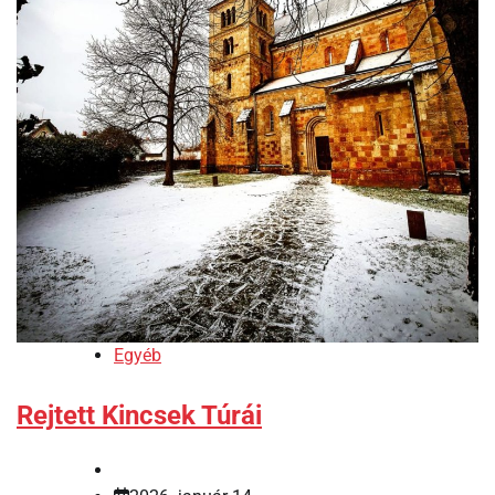
Egyéb
Rejtett Kincsek Túrái