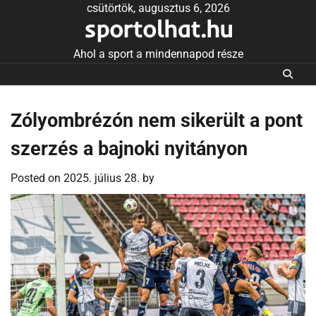
Skip
csütörtök, augusztus 6, 2026
sportolhat.hu
to
content
Ahol a sport a mindennapod része
Zólyombrézón nem sikerült a pont
szerzés a bajnoki nyitányon
Posted on
2025. július 28.
by