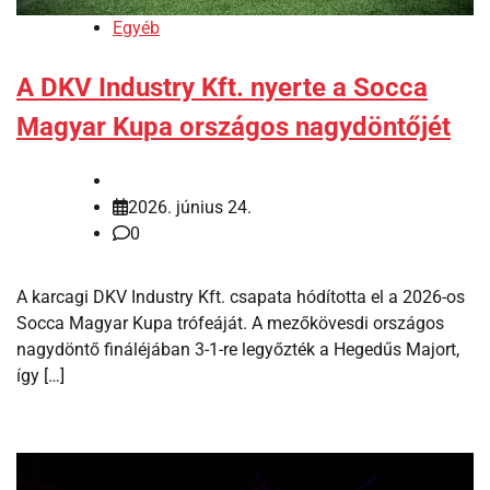
Egyéb
A DKV Industry Kft. nyerte a Socca
Magyar Kupa országos nagydöntőjét
2026. június 24.
0
A karcagi DKV Industry Kft. csapata hódította el a 2026-os
Socca Magyar Kupa trófeáját. A mezőkövesdi országos
nagydöntő fináléjában 3-1-re legyőzték a Hegedűs Majort,
így […]