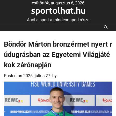
Skip
csütörtök, augusztus 6, 2026
sportolhat.hu
to
content
Ahol a sport a mindennapod része
Böndör Márton bronzérmet nyert r
údugrásban az Egyetemi Világjáté
kok zárónapján
Posted on
2025. július 27.
by