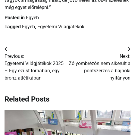
vagyok a magasság miatt, de jövő héten az ob-n szeretnék
még egyet előrelépni.”
Posted in
Egyéb
Tagged
Egyéb
,
Egyetemi Világjátékok
Bejegyzés
Previous:
Next:
navigáció
Egyetemi Világjátékok 2025
Zólyombrézón nem sikerült a
– Egy ezüst tornában, egy
pontszerzés a bajnoki
bronz atlétikában
nyitányon
Related Posts