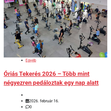
Egyéb
Óriás Tekerés 2026 – Több mint
négyezren pedáloztak egy nap alatt
2026. február 16.
0