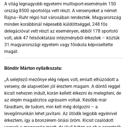
A világ legnagyobb egyetemi multisport-eseményén 150
ország 8500 sportolója vett részt. A versenyeket a német
Rajna–Ruhr régió hat városában rendezték. Magyarország
minden korábbinál népesebb küldöttséggel, 248 fős
delegációval vett részt az eseményen, ebből 178 sportoló
volt, akik 47 felsőoktatási intézményből érkeztek – köztük
31 magyarországi egyetem vagy főiskola képviseltette
magát.
Böndör Márton nyilatkozata:
„A selejtező mezőnye elég népes volt, emiatt elhúzódott a
verseny, de alapvetően jól éreztem magam. A döntő reggel
kicsit nehezen indult, korán kellett érkezni és melegíteni, de
az elején magabiztos ugrásaim voltak. Később már
fáradtam, de tudom, min kell még dolgozni – a
levegőmunkán lehet javítani. Az ötödik legjobb egyénivel
érkeztem, így a bronzérem óriási öröm. Kicsit csalódott