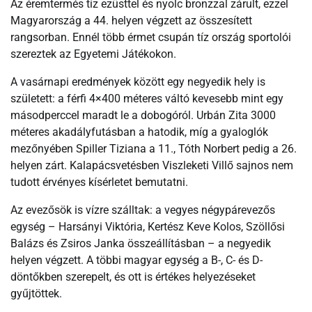
Az éremtermés tíz ezüsttel és nyolc bronzzal zárult, ezzel
Magyarország a 44. helyen végzett az összesített
rangsorban. Ennél több érmet csupán tíz ország sportolói
szereztek az Egyetemi Játékokon.
A vasárnapi eredmények között egy negyedik hely is
született: a férfi 4×400 méteres váltó kevesebb mint egy
másodperccel maradt le a dobogóról. Urbán Zita 3000
méteres akadályfutásban a hatodik, míg a gyaloglók
mezőnyében Spiller Tiziana a 11., Tóth Norbert pedig a 26.
helyen zárt. Kalapácsvetésben Viszleketi Villő sajnos nem
tudott érvényes kísérletet bemutatni.
Az evezősök is vízre szálltak: a vegyes négypárevezős
egység – Harsányi Viktória, Kertész Keve Kolos, Szöllősi
Balázs és Zsiros Janka összeállításban – a negyedik
helyen végzett. A többi magyar egység a B-, C- és D-
döntőkben szerepelt, és ott is értékes helyezéseket
gyűjtöttek.