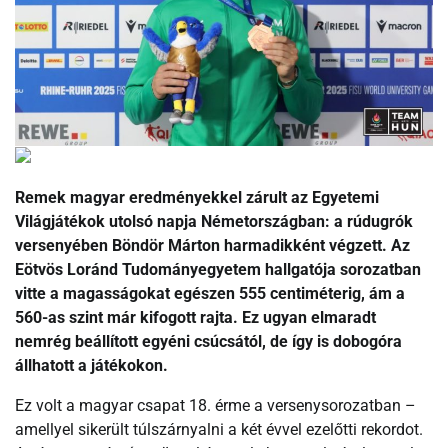
Remek magyar eredményekkel zárult az Egyetemi
Világjátékok utolsó napja Németországban: a rúdugrók
versenyében Böndör Márton harmadikként végzett. Az
Eötvös Loránd Tudományegyetem hallgatója sorozatban
vitte a magasságokat egészen 555 centiméterig, ám a
560-as szint már kifogott rajta. Ez ugyan elmaradt
nemrég beállított egyéni csúcsától, de így is dobogóra
állhatott a játékokon.
Ez volt a magyar csapat 18. érme a versenysorozatban –
amellyel sikerült túlszárnyalni a két évvel ezelőtti rekordot.