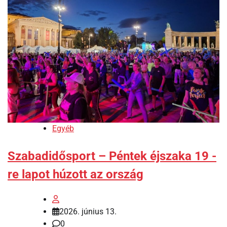
Egyéb
Szabadidősport – Péntek éjszaka 19 -
re lapot húzott az ország
2026. június 13.
0