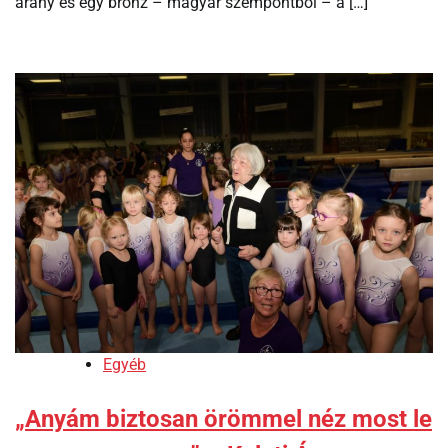
arany és egy bronz – magyar szempontból – a […]
Egyéb
„Anyám biztosan örömmel néz most le