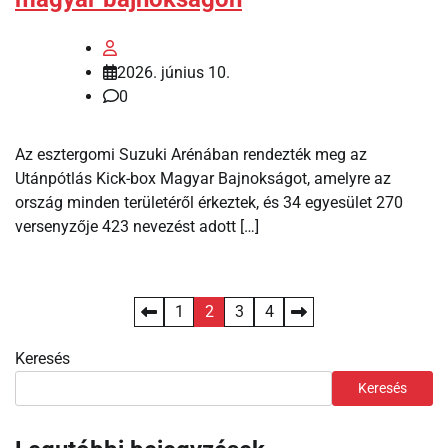
2026. június 10.
0
Az esztergomi Suzuki Arénában rendezték meg az
Utánpótlás Kick-box Magyar Bajnokságot, amelyre az
ország minden területéről érkeztek, és 34 egyesület 270
versenyzője 423 nevezést adott […]
Bejegyzések
1
2
3
4
lapozása
Keresés
Keresés