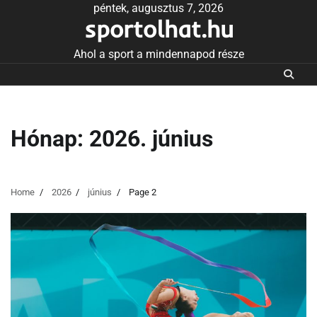
Skip
péntek, augusztus 7, 2026
sportolhat.hu
to
content
Ahol a sport a mindennapod része
Hónap:
2026. június
Home
2026
június
Page 2