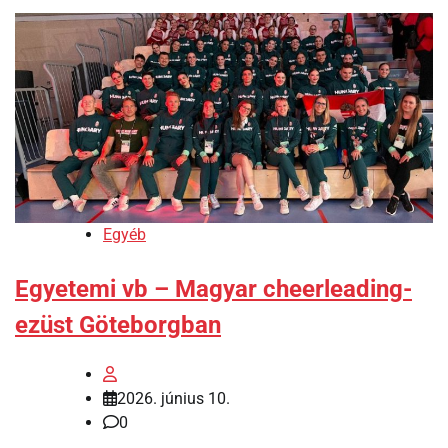
Egyéb
Egyetemi vb – Magyar cheerleading-
ezüst Göteborgban
2026. június 10.
0