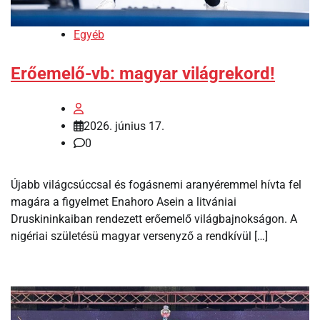
Egyéb
Erőemelő-vb: magyar világrekord!
2026. június 17.
0
Újabb világcsúccsal és fogásnemi aranyéremmel hívta fel
magára a figyelmet Enahoro Asein a litvániai
Druskininkaiban rendezett erőemelő világbajnokságon. A
nigériai születésü magyar versenyző a rendkívül […]