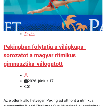
Egyéb
Pekingben folytatja a világkupa-
sorozatot a magyar ritmikus
gimnasztika-válogatott
2026. június 17.
0
Az előttünk álló hétvégén Peking ad otthont a ritmikus