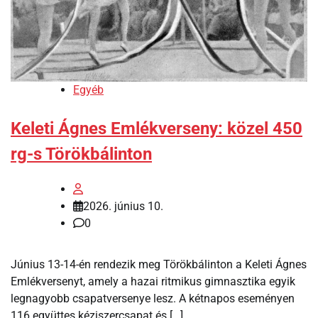
Egyéb
Keleti Ágnes Emlékverseny: közel 450
rg-s Törökbálinton
2026. június 10.
0
Június 13-14-én rendezik meg Törökbálinton a Keleti Ágnes
Emlékversenyt, amely a hazai ritmikus gimnasztika egyik
legnagyobb csapatversenye lesz. A kétnapos eseményen
116 együttes kéziszercsapat és […]