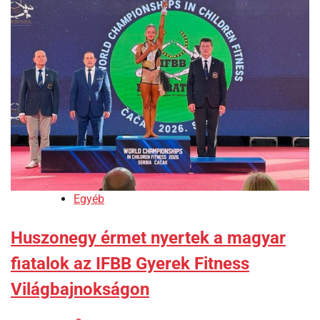
Egyéb
Huszonegy érmet nyertek a magyar
fiatalok az IFBB Gyerek Fitness
Világbajnokságon