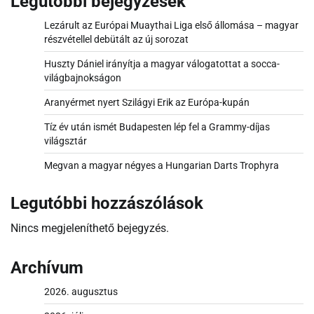
Legutóbbi bejegyzések
Lezárult az Európai Muaythai Liga első állomása – magyar
részvétellel debütált az új sorozat
Huszty Dániel irányítja a magyar válogatottat a socca-
világbajnokságon
Aranyérmet nyert Szilágyi Erik az Európa-kupán
Tíz év után ismét Budapesten lép fel a Grammy-díjas
világsztár
Megvan a magyar négyes a Hungarian Darts Trophyra
Legutóbbi hozzászólások
Nincs megjeleníthető bejegyzés.
Archívum
2026. augusztus