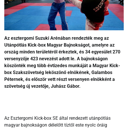
Az esztergomi Suzuki Arénában rendezték meg az
Utánpótlás Kick-box Magyar Bajnokságot, amelyre az
ország minden területéről érkeztek, és 34 egyesület 270
versenyzője 423 nevezést adott le. A bajnokságon
köszönték meg több évtizedes munkáját a Magyar Kick-
box Szakszövetség leköszönő elnökének, Galambos
Péternek, és először vett részt versenyen elnökként a
szövetség új vezetője, Juhász Gábor.
Az Esztergomi Kick-box SE által rendezett utánpótlás
magyar bajnokságon délelőtt tíztől este nyolc óráig