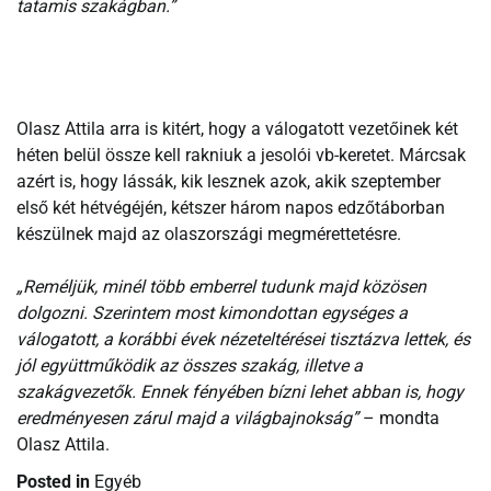
tatamis szakágban.”
Olasz Attila arra is kitért, hogy a válogatott vezetőinek két
héten belül össze kell rakniuk a jesolói vb-keretet. Márcsak
azért is, hogy lássák, kik lesznek azok, akik szeptember
első két hétvégéjén, kétszer három napos edzőtáborban
készülnek majd az olaszországi megmérettetésre.
„Reméljük, minél több emberrel tudunk majd közösen
dolgozni. Szerintem most kimondottan egységes a
válogatott, a korábbi évek nézeteltérései tisztázva lettek, és
jól együttműködik az összes szakág, illetve a
szakágvezetők. Ennek fényében bízni lehet abban is, hogy
eredményesen zárul majd a világbajnokság”
– mondta
Olasz Attila.
Posted in
Egyéb