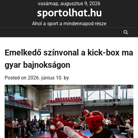
Skip
vasárnap, augusztus 9, 2026
sportolhat.hu
to
content
Ahol a sport a mindennapod része
Emelkedő színvonal a kick-box ma
gyar bajnokságon
Posted on
2026. június 10.
by