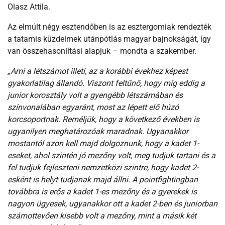
Olasz Attila.
Az elmúlt négy esztendőben is az esztergomiak rendezték
a tatamis küzdelmek utánpótlás magyar bajnokságát, így
van összehasonlítási alapjuk – mondta a szakember.
„Ami a létszámot illeti, az a korábbi évekhez képest
gyakorlatilag állandó. Viszont feltűnő, hogy míg eddig a
junior korosztály volt a gyengébb létszámában és
színvonalában egyaránt, most az lépett elő húzó
korcsoportnak. Reméljük, hogy a következő években is
ugyanilyen meghatározóak maradnak. Ugyanakkor
mostantól azon kell majd dolgoznunk, hogy a kadet 1-
eseket, ahol szintén jó mezőny volt, meg tudjuk tartani és a
fel tudjuk fejleszteni nemzetközi szintre, hogy kadet 2-
esként is helyt tudjanak majd állni. A pointfightingban
továbbra is erős a kadet 1-es mezőny és a gyerekek is
nagyon ügyesek, ugyanakkor ott a kadet 2-ben és juniorban
számottevően kisebb volt a mezőny, mint a másik két