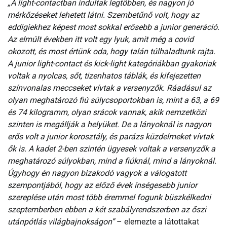
„A light-contactban indultak legtöbben, és nagyon jó
mérkőzéseket lehetett látni. Szembetűnő volt, hogy az
eddigiekhez képest most sokkal erősebb a junior generáció.
Az elmúlt években itt volt egy lyuk, amit még a covid
okozott, és most értünk oda, hogy talán túlhaladtunk rajta.
A junior light-contact és kick-light kategóriákban gyakoriak
voltak a nyolcas, sőt, tizenhatos táblák, és kifejezetten
színvonalas meccseket vívtak a versenyzők. Ráadásul az
olyan meghatározó fiú súlycsoportokban is, mint a 63, a 69
és 74 kilogramm, olyan srácok vannak, akik nemzetközi
szinten is megállják a helyüket. De a lányoknál is nagyon
erős volt a junior korosztály, és parázs küzdelmeket vívtak
ők is. A kadet 2-ben szintén ügyesek voltak a versenyzők a
meghatározó súlyokban, mind a fiúknál, mind a lányoknál.
Úgyhogy én nagyon bizakodó vagyok a válogatott
szempontjából, hogy az előző évek ínségesebb junior
szereplése után most több éremmel fogunk büszkélkedni
szeptemberben ebben a két szabályrendszerben az őszi
utánpótlás világbajnokságon”
– elemezte a látottakat