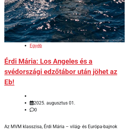
Egyéb
Érdi Mária: Los Angeles és a
svédországi edzőtábor után jöhet az
Eb!
2025. augusztus 01.
0
Az MVM klasszisa, Érdi Mária – világ- és Európa-bajnok