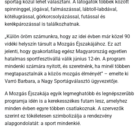
sportág közül lehet választani. A látogatók többek között
spinninggel, jógával, falmászással, lábtoll-labdával,
kötélugrással, görkorcsolyázással, futással és
kerékpározással is találkozhatnak.
„Külön öröm számunkra, hogy az idei évben már közel 90
vidéki helyszín társult a Mozgás Éjszakájához. Ez azt
jelenti, hogy gyakorlatilag egész Magyarország egyetlen
hatalmas sportfesztivállá válik június 12-én. A program
mindenki számára nyitott, és szeretnénk, ha minél többen
megtapasztalnák a közös mozgás élményét” – emelte ki
Varró Barbara, a Nagy Sportágválasztó ügyvezetője.
A Mozgás Éjszakája egyik legmeghatóbb és legnépszerűbb
programja idén is a kerekesszékes futam lesz, amelyhez
minden évben egyre többen csatlakoznak. A szervezők
szerint ez tökéletesen szimbolizálja a rendezvény
alapgondolatát: a sport mindenkié.