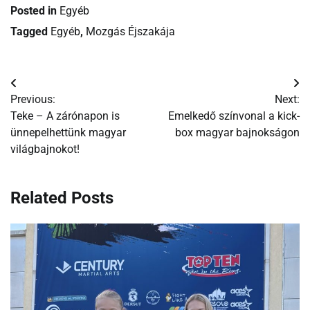
Posted in
Egyéb
Tagged
Egyéb
,
Mozgás Éjszakája
Bejegyzés
Previous:
Next:
navigáció
Teke – A zárónapon is
Emelkedő színvonal a kick-
ünnepelhettünk magyar
box magyar bajnokságon
világbajnokot!
Related Posts