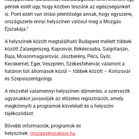
péntek estét úgy, hogy közben teszünk az egészségünkért
is. Pont ezért van óriási jelentősége annak, hogy egyszerre,
országszerte ennyi helyszínen valósul meg a Mozgás
Éjszakája.”
A helyszínek között megtalálható Budapest mellett többek
között Zalaegerszeg, Kaposvár, Békéscsaba, Salgótarján,
Baja, Mosonmagyaróvár, Jászberény, Pécs, Győr,
Kecskemét, Eger, Veszprém, Székesfehérvár, valamint a
határon túli állomások közül – többek között – Kolozsvár
és Szepsiszentgyörgy.
A részvétel valamennyi helyszínen díjmentes, a szervezők
ugyanakkor javasolják az előzetes regisztrációt, amely
megkönnyíti a programok követését és a helyszíni
tájékozódást.
Bővebb információk, programok és
helyszínek:
mozgasejszakaja.hu