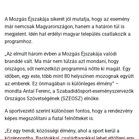
A Mozgás Éjszakája sikerét jól mutatja, hogy az esemény
már nemcsak Magyarországon, hanem a határon túl is
megjelent. Idén hat erdélyi magyar település csatlakozik a
programhoz.
„Az elmúlt három évben a Mozgás Éjszakája valódi
branddé vált. Ma már nem túlzás azt mondani, hogy
országos, sőt nemzetközi programmá nőtte ki magát. Egy
időben, egy este, több mint 80 helyszínen mozognak együtt
az emberek. Ez önmagában is különleges élmény” –
mondta Antal Ferenc, a Szabadidősport-eseményszervezők
Országos Szövetségének (SZEOSZ) elnöke.
A sportvezető szerint különösen fontos, hogy a rendezvény
képes megszólítani a fiatal felnőtteket is.
„Ez egy trendi, közösségi élmény, ahol a sport kerül a
középpontba. Barátokkal, családtagokkal lehet eltölteni egy