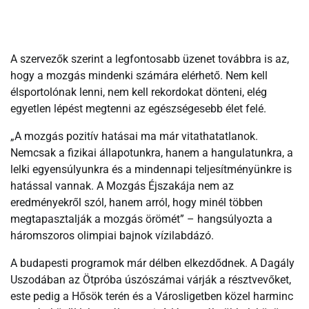
A szervezők szerint a legfontosabb üzenet továbbra is az,
hogy a mozgás mindenki számára elérhető. Nem kell
élsportolónak lenni, nem kell rekordokat dönteni, elég
egyetlen lépést megtenni az egészségesebb élet felé.
„A mozgás pozitív hatásai ma már vitathatatlanok.
Nemcsak a fizikai állapotunkra, hanem a hangulatunkra, a
lelki egyensúlyunkra és a mindennapi teljesítményünkre is
hatással vannak. A Mozgás Éjszakája nem az
eredményekről szól, hanem arról, hogy minél többen
megtapasztalják a mozgás örömét” – hangsúlyozta a
háromszoros olimpiai bajnok vízilabdázó.
A budapesti programok már délben elkezdődnek. A Dagály
Uszodában az Ötpróba úszószámai várják a résztvevőket,
este pedig a Hősök terén és a Városligetben közel harminc