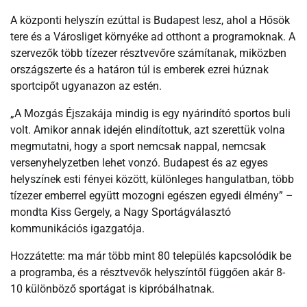
A központi helyszín ezúttal is Budapest lesz, ahol a Hősök
tere és a Városliget környéke ad otthont a programoknak. A
szervezők több tízezer résztvevőre számítanak, miközben
országszerte és a határon túl is emberek ezrei húznak
sportcipőt ugyanazon az estén.
„A Mozgás Éjszakája mindig is egy nyárindító sportos buli
volt. Amikor annak idején elindítottuk, azt szerettük volna
megmutatni, hogy a sport nemcsak nappal, nemcsak
versenyhelyzetben lehet vonzó. Budapest és az egyes
helyszínek esti fényei között, különleges hangulatban, több
tízezer emberrel együtt mozogni egészen egyedi élmény” –
mondta Kiss Gergely, a Nagy Sportágválasztó
kommunikációs igazgatója.
Hozzátette: ma már több mint 80 település kapcsolódik be
a programba, és a résztvevők helyszíntől függően akár 8-
10 különböző sportágat is kipróbálhatnak.