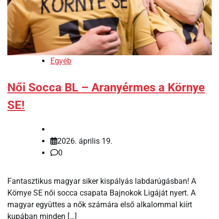
Egyéb
Női Socca BL – Aranyérmes a Környe
SE!
2026. április 19.
0
Fantasztikus magyar siker kispályás labdarúgásban! A
Környe SE női socca csapata Bajnokok Ligáját nyert. A
magyar együttes a nők számára első alkalommal kiírt
kupában minden […]