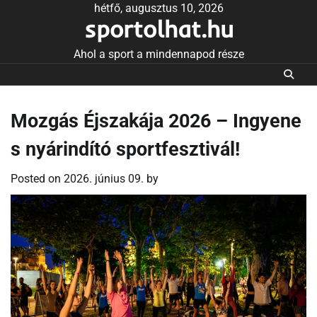
Skip
hétfő, augusztus 10, 2026
sportolhat.hu
to
content
Ahol a sport a mindennapod része
Mozgás Éjszakája 2026 – Ingyene
s nyárindító sportfesztivál!
Posted on
2026. június 09.
by