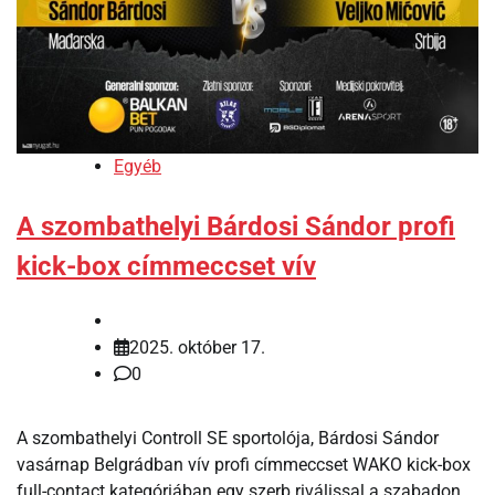
Egyéb
A szombathelyi Bárdosi Sándor profi
kick-box címmeccset vív
2025. október 17.
0
A szombathelyi Controll SE sportolója, Bárdosi Sándor
vasárnap Belgrádban vív profi címmeccset WAKO kick-box
full-contact kategóriában egy szerb riválissal a szabadon