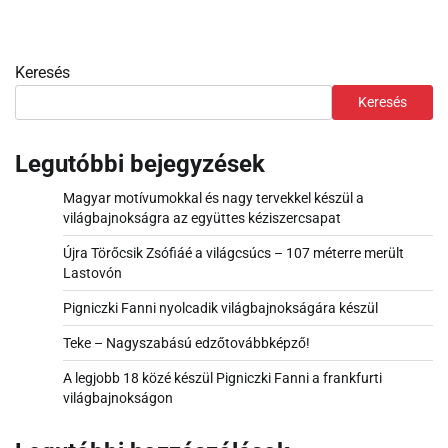
Keresés
Keresés
Legutóbbi bejegyzések
Magyar motívumokkal és nagy tervekkel készül a
világbajnokságra az együttes kéziszercsapat
Újra Törőcsik Zsófiáé a világcsúcs – 107 méterre merült
Lastovón
Pigniczki Fanni nyolcadik világbajnokságára készül
Teke – Nagyszabású edzőtovábbképző!
A legjobb 18 közé készül Pigniczki Fanni a frankfurti
világbajnokságon