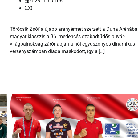
2026. június 06.
0
Törőcsik Zsófia újabb aranyérmet szerzett a Duna Arénába
magyar klasszis a 36. medencés szabadtüdős búvár-
világbajnokság zárónapján a női egyuszonyos dinamikus
versenyszámban diadalmaskodott, így a […]