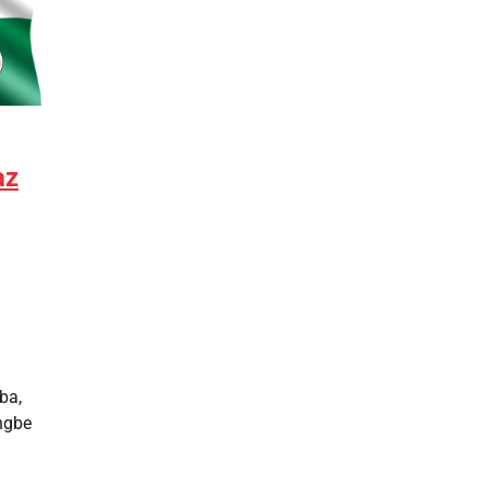
az
ba,
ngbe