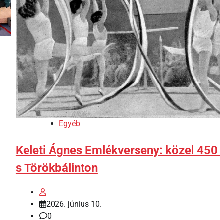
Egyéb
Keleti Ágnes Emlékverseny: közel 450 
s Törökbálinton
2026. június 10.
0