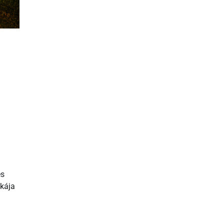
és
akája