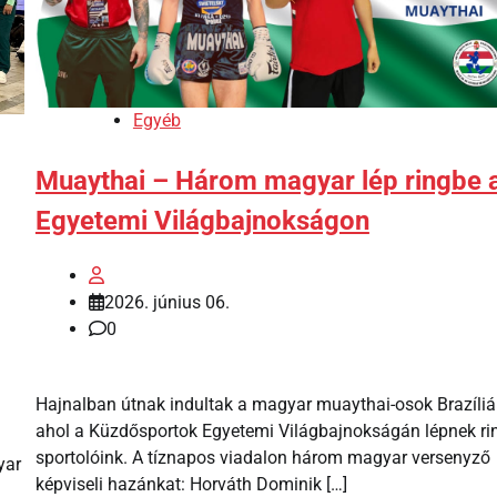
Egyéb
Muaythai – Három magyar lép ringbe 
Egyetemi Világbajnokságon
2026. június 06.
0
Hajnalban útnak indultak a magyar muaythai-osok Brazíliá
ahol a Küzdősportok Egyetemi Világbajnokságán lépnek ri
sportolóink. A tíznapos viadalon három magyar versenyző
yar
képviseli hazánkat: Horváth Dominik […]