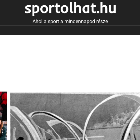
sportolhat.hu
Ahol a sport a mindennapod része