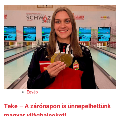
Egyéb
Teke – A zárónapon is ünnepelhettünk
magyar világbajnokot!