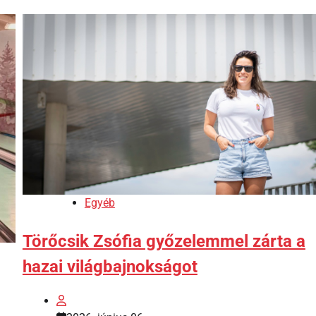
Egyéb
Törőcsik Zsófia győzelemmel zárta a
hazai világbajnokságot