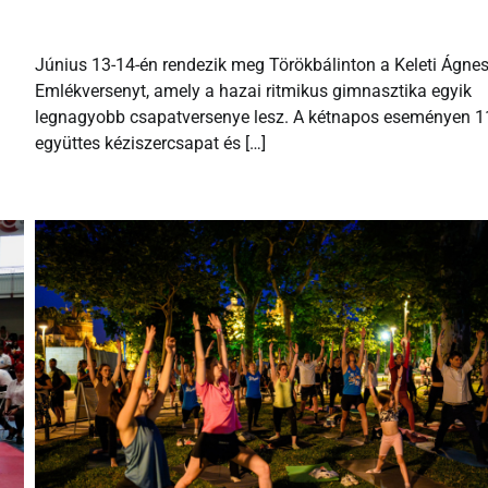
Június 13-14-én rendezik meg Törökbálinton a Keleti Ágne
Emlékversenyt, amely a hazai ritmikus gimnasztika egyik
legnagyobb csapatversenye lesz. A kétnapos eseményen 1
együttes kéziszercsapat és […]