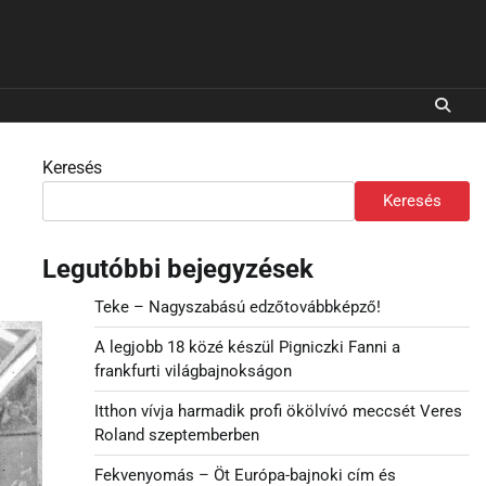
Keresés
Keresés
Legutóbbi bejegyzések
Teke – Nagyszabású edzőtovábbképző!
A legjobb 18 közé készül Pigniczki Fanni a
frankfurti világbajnokságon
Itthon vívja harmadik profi ökölvívó meccsét Veres
Roland szeptemberben
Fekvenyomás – Öt Európa-bajnoki cím és