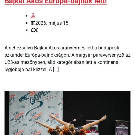
Bajkai Ákos Európa-bajnok lett!
2026. május 15.
0
A nehézsúlyú Bajkai Ákos aranyérmes lett a budapesti
szkander Európa-bajnokságon. A magyar paraversenyző az
U23-as mezőnyben, álló kategóriában lett a kontinens
legjobbja bal kézzel. A […]