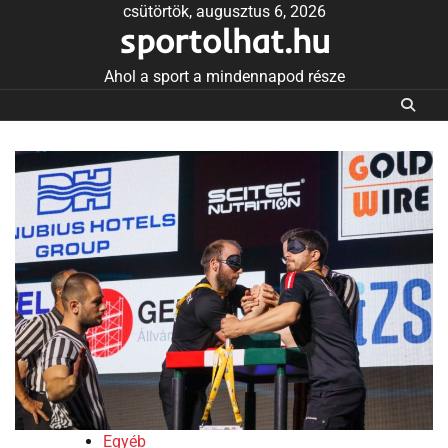
Skip
csütörtök, augusztus 6, 2026
sportolhat.hu
to
content
Ahol a sport a mindennapod része
Egyéb