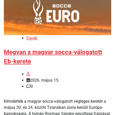
Egyéb
Megvan a magyar socca-válogatott
Eb-kerete
2026. május 15.
0
Kihirdették a magyar socca-válogatott végleges keretét a
május 20. és 24. között Tiranában sorra kerülő Európa-
bajnokságra. A tornán Rozman Sándor együttese Dániával,