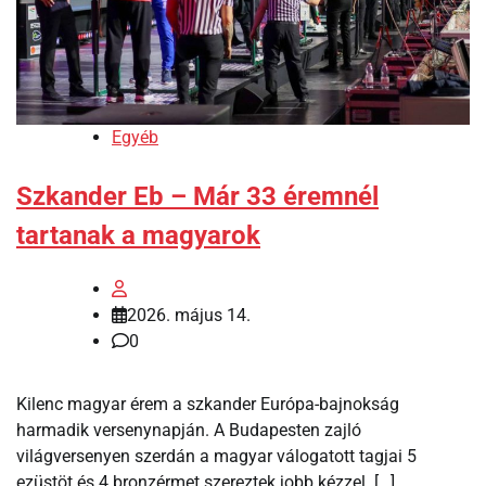
Egyéb
Szkander Eb – Már 33 éremnél
tartanak a magyarok
2026. május 14.
0
Kilenc magyar érem a szkander Európa-bajnokság
harmadik versenynapján. A Budapesten zajló
világversenyen szerdán a magyar válogatott tagjai 5
ezüstöt és 4 bronzérmet szereztek jobb kézzel. […]