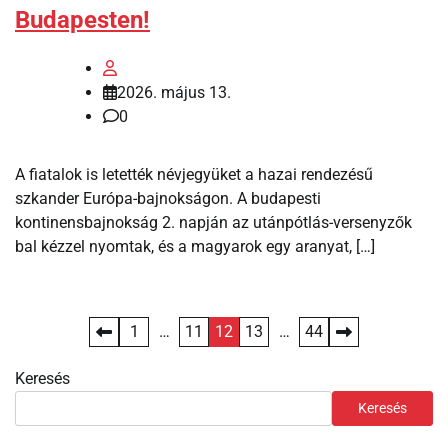
Budapesten!
2026. május 13.
0
A fiatalok is letették névjegyüket a hazai rendezésű
szkander Európa-bajnokságon. A budapesti
kontinensbajnokság 2. napján az utánpótlás-versenyzők
bal kézzel nyomtak, és a magyarok egy aranyat, […]
Bejegyzések
1
…
11
12
13
…
44
lapozása
Keresés
Keresés