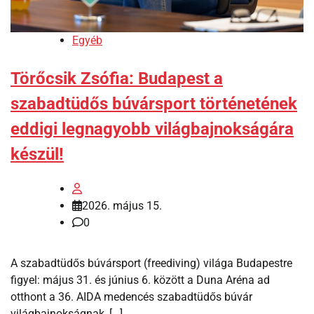
Egyéb
Törőcsik Zsófia: Budapest a
szabadtüdős búvársport történetének
eddigi legnagyobb világbajnokságára
készül!
2026. május 15.
0
A szabadtüdős búvársport (freediving) világa Budapestre
figyel: május 31. és június 6. között a Duna Aréna ad
otthont a 36. AIDA medencés szabadtüdős búvár
világbajnokságnak, […]