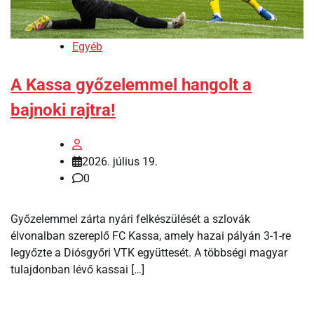
Egyéb
A Kassa győzelemmel hangolt a
bajnoki rajtra!
2026. július 19.
0
Győzelemmel zárta nyári felkészülését a szlovák
élvonalban szereplő FC Kassa, amely hazai pályán 3-1-re
legyőzte a Diósgyőri VTK együttesét. A többségi magyar
tulajdonban lévő kassai […]