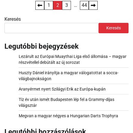
Bejegyzések
1
2
3
…
44
lapozása
Keresés
Keresés
Legutóbbi bejegyzések
Lezárult az Európai Muaythai Liga első állomása – magyar
részvétellel debütált az új sorozat
Huszty Dániel irányítja a magyar válogatottat a socca-
világbajnokságon
Aranyérmet nyert Szilágyi Erik az Európa-kupán
Tíz év után ismét Budapesten lép fel a Grammy-díjas
világsztár
Megvan a magyar négyes a Hungarian Darts Trophyra
Legutóbbi hozzászólások