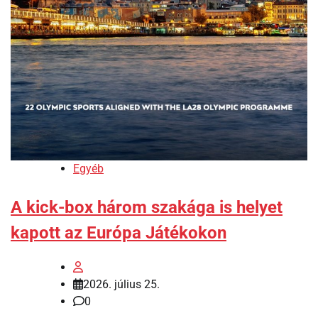
Egyéb
A kick-box három szakága is helyet
kapott az Európa Játékokon
2026. július 25.
0