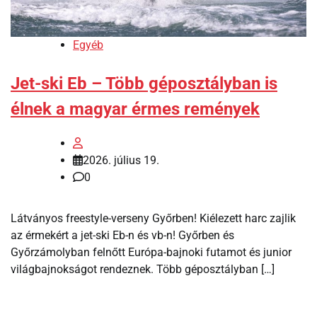
Egyéb
Jet-ski Eb – Több géposztályban is
élnek a magyar érmes remények
2026. július 19.
0
Látványos freestyle-verseny Győrben! Kiélezett harc zajlik
az érmekért a jet-ski Eb-n és vb-n! Győrben és
Győrzámolyban felnőtt Európa-bajnoki futamot és junior
világbajnokságot rendeznek. Több géposztályban […]