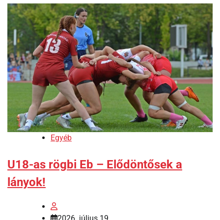
Egyéb
U18-as rögbi Eb – Elődöntősek a
lányok!
2026. július 19.