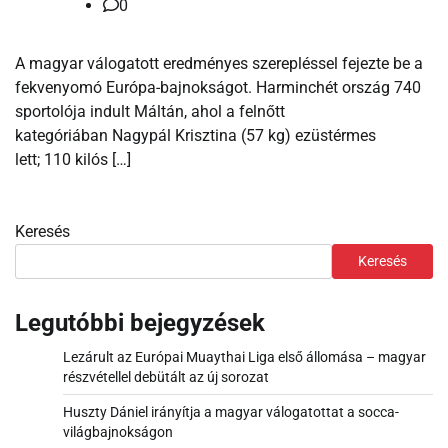
0
A magyar válogatott eredményes szerepléssel fejezte be a
fekvenyomó Európa-bajnokságot. Harminchét ország 740
sportolója indult Máltán, ahol a felnőtt
kategóriában Nagypál Krisztina (57 kg) ezüstérmes
lett; 110 kilós […]
Keresés
Keresés
Legutóbbi bejegyzések
Lezárult az Európai Muaythai Liga első állomása – magyar
részvétellel debütált az új sorozat
Huszty Dániel irányítja a magyar válogatottat a socca-
világbajnokságon