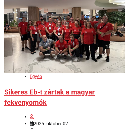
Egyéb
Sikeres Eb-t zártak a magyar
fekvenyomók
2025. október 02.