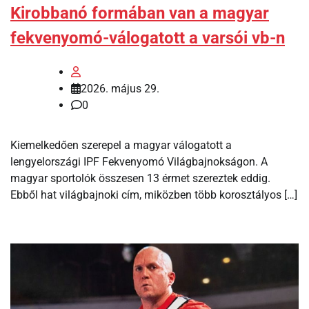
Kirobbanó formában van a magyar
fekvenyomó-válogatott a varsói vb-n
2026. május 29.
0
Kiemelkedően szerepel a magyar válogatott a
lengyelországi IPF Fekvenyomó Világbajnokságon. A
magyar sportolók összesen 13 érmet szereztek eddig.
Ebből hat világbajnoki cím, miközben több korosztályos […]