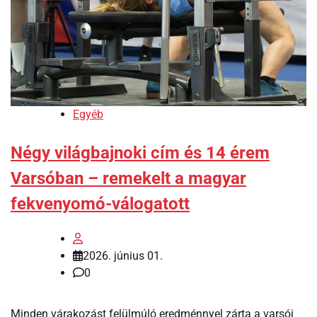
Egyéb
Négy világbajnoki cím és 14 érem
Varsóban – remekelt a magyar
fekvenyomó-válogatott
2026. június 01.
0
Minden várakozást felülmúló eredménnyel zárta a varsói