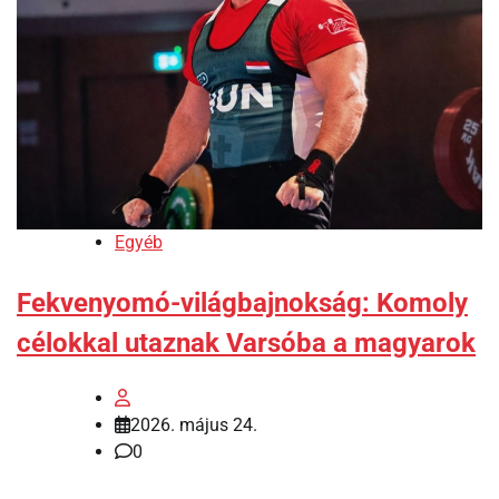
Egyéb
Fekvenyomó-világbajnokság: Komoly
célokkal utaznak Varsóba a magyarok
2026. május 24.
0