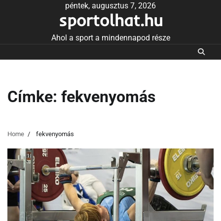
Skip
péntek, augusztus 7, 2026
sportolhat.hu
to
content
Ahol a sport a mindennapod része
Címke:
fekvenyomás
Home
fekvenyomás