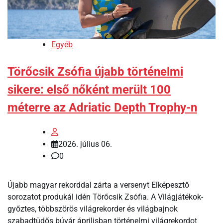
Egyéb
Törőcsik Zsófia újabb történelmi
sikere: első nőként merült 100
méterre az Adriatic Depth Trophy-n
2026. július 06.
0
Újabb magyar rekorddal zárta a versenyt Elképesztő
sorozatot produkál idén Törőcsik Zsófia. A Világjátékok-
győztes, többszörös világrekorder és világbajnok
szabadtüdős búvár áprilisban történelmi világrekordot