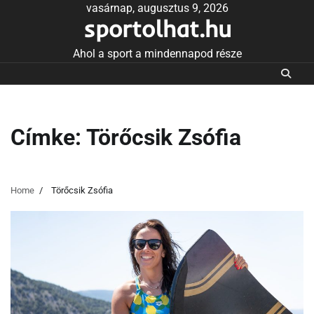
Skip
vasárnap, augusztus 9, 2026
sportolhat.hu
to
content
Ahol a sport a mindennapod része
Címke:
Törőcsik Zsófia
Home
Törőcsik Zsófia