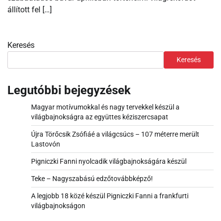
állított fel […]
Keresés
Keresés
Legutóbbi bejegyzések
Magyar motívumokkal és nagy tervekkel készül a
világbajnokságra az együttes kéziszercsapat
Újra Törőcsik Zsófiáé a világcsúcs – 107 méterre merült
Lastovón
Pigniczki Fanni nyolcadik világbajnokságára készül
Teke – Nagyszabású edzőtovábbképző!
A legjobb 18 közé készül Pigniczki Fanni a frankfurti
világbajnokságon