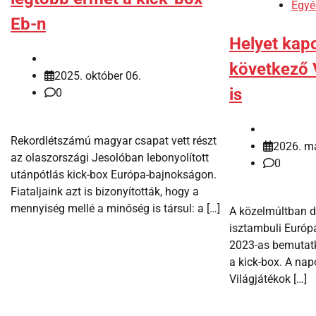
Egyé
Eb-n
Helyet kapo
következő 
2025. október 06.
is
0
Rekordlétszámú magyar csapat vett részt
2026. má
az olaszországi Jesolóban lebonyolított
0
utánpótlás kick-box Európa-bajnokságon.
Fiataljaink azt is bizonyították, hogy a
mennyiség mellé a minőség is társul: a […]
A közelmúltban dő
isztambuli Európ
2023-as bemutatk
a kick-box. A na
Világjátékok […]