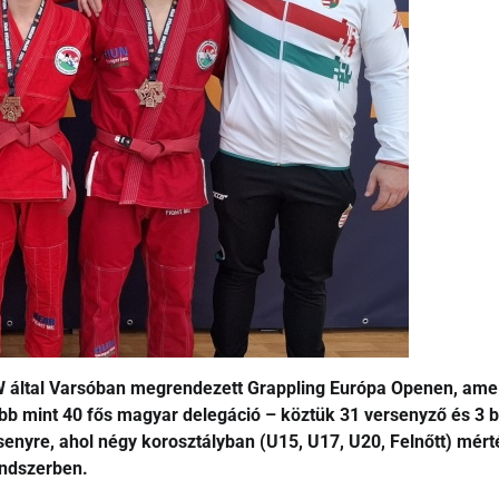
W által Varsóban megrendezett Grappling Európa Openen, ame
öbb mint 40 fős magyar delegáció – köztük 31 versenyző és 3 b
senyre, ahol négy korosztályban (U15, U17, U20, Felnőtt) mért
endszerben.