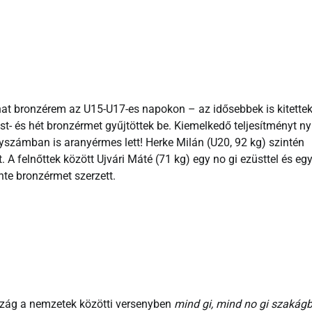
 hat bronzérem az U15-U17-es napokon – az idősebbek is kitette
st- és hét bronzérmet gyűjtöttek be. Kiemelkedő teljesítményt ny
nyszámban is aranyérmes lett! Herke Milán (U20, 92 kg) szintén
 A felnőttek között Ujvári Máté (71 kg) egy no gi ezüsttel és egy
nte bronzérmet szerzett.
zág a nemzetek közötti versenyben
mind gi, mind no gi szakág