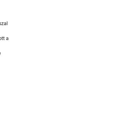
szal
tt a
e