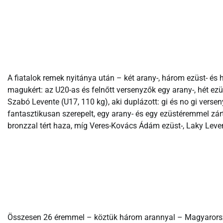
A fiatalok remek nyitánya után – két arany-, három ezüst- és
magukért: az U20-as és felnőtt versenyzők egy arany-, hét ezü
Szabó Levente (U17, 110 kg), aki duplázott: gi és no gi verse
fantasztikusan szerepelt, egy arany- és egy ezüstéremmel zárt.
bronzzal tért haza, míg Veres-Kovács Ádám ezüst-, Laky Leve
Összesen 26 éremmel – köztük három arannyal – Magyarors