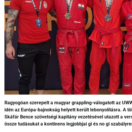
Ragyogóan szerepelt a magyar grappling-válogatott az UW
idén az Európa-bajnokság helyett került lebonyolításra. A t
Skáfár Bence szövetségi kapitány vezetésével utazott a ver
össze tudásukat a kontinens legjobbjai gi és no gi szabályr