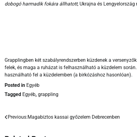
dobogó harmadik fokára állhatott
, Ukrajna és Lengyelország
Grapplingben két szabályrendszerben küzdenek a versenyzők
felek, és maga a ruházat is felhasználható a küzdelem során
használható fel a küzdelemben (a birkózáshoz hasonlóan).
Posted in
Egyéb
Tagged
Egyéb
,
grappling
Previous:
Magabiztos kassai győzelem Debrecenben
Bejegyzés
navigáció