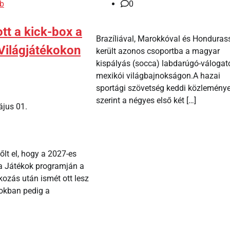
b
0
tt a kick-box a
Brazíliával, Marokkóval és Honduras
Világjátékokon
került azonos csoportba a magyar
kispályás (socca) labdarúgó-válogato
mexikói világbajnokságon.A hazai
sportági szövetség keddi közlemény
szerint a négyes első két […]
jus 01.
lt el, hogy a 2027-es
a Játékok programján a
ozás után ismét ott lesz
pokban pedig a