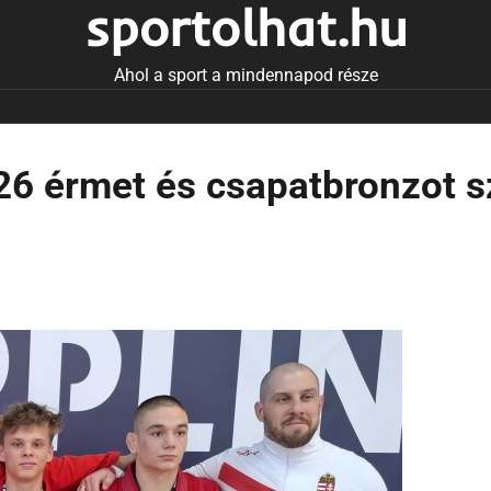
sportolhat.hu
Ahol a sport a mindennapod része
26 érmet és csapatbronzot s