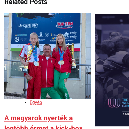
Related Posts
Egyéb
A magyarok nyerték a
legtöbb érmet a kick-box