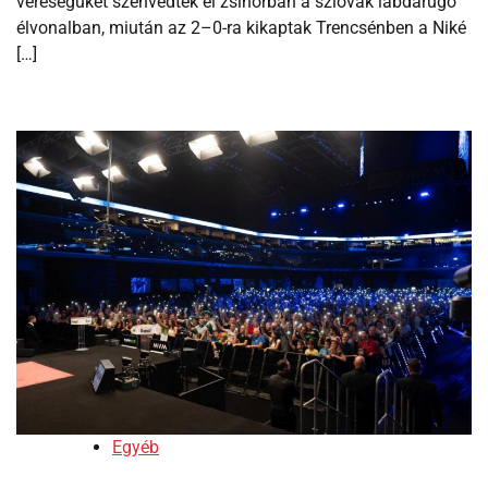
vereségüket szenvedték el zsinórban a szlovák labdarúgó
élvonalban, miután az 2–0-ra kikaptak Trencsénben a Niké
[…]
Egyéb