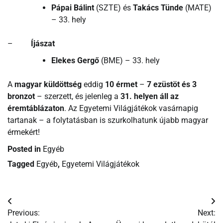
Pápai Bálint
(SZTE) és
Takács Tünde
(MATE)
– 33. hely
–
Íjászat
Elekes Gergő
(BME) – 33. hely
A
magyar küldöttség
eddig
10 érmet
–
7 ezüstöt és 3
bronzot
– szerzett, és jelenleg a
31. helyen áll az
éremtáblázaton
. Az Egyetemi Világjátékok vasárnapig
tartanak – a folytatásban is szurkolhatunk újabb magyar
érmekért!
Posted in
Egyéb
Tagged
Egyéb
,
Egyetemi Világjátékok
Bejegyzés
Previous:
Next:
navigáció