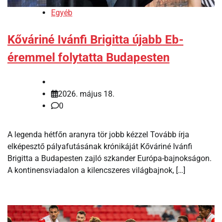
Egyéb
Kőváriné Ivánfi Brigitta újabb Eb-
éremmel folytatta Budapesten
2026. május 18.
0
A legenda hétfőn aranyra tör jobb kézzel Tovább írja
elképesztő pályafutásának krónikáját Kőváriné Ivánfi
Brigitta a Budapesten zajló szkander Európa-bajnokságon.
A kontinensviadalon a kilencszeres világbajnok, […]