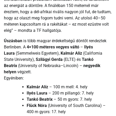
az energiát a döntőre. A fináléban 150 méternél már
éreztem, hogy a dél-afrikai rivális nagyon jól fut, de tudtam,
hogy az olaszt meg fogom tudni verni. Az utolsó 40–50
méteren kapcsoltam rá a rakétákat – ez most ezüstre volt
elég” – mondta a TF hallgatója.
Úszásban
is több magyar érdekeltségű döntőt rendeztek
Berlinben. A
4×100 méteres vegyes váltó
–
Ilyés
Laura
(Semmelweis Egyetem),
Kalmár Alíz
(California
State University),
Szilágyi Gerda
(ELTE) és
Tankó
Beatrix
(University of Nebraska–Lincoln) –
negyedik
helyen
végzett.
Egyéniben:
Kalmár Alíz
– 100 m mell: 4. hely
Ilyés Laura
– 200 m pillangó: 7. hely
Tankó Beatrix
– 50 m gyors: 7. hely
Flück Nóra
(University of South Carolina) –
400 m gyors: 17. hely