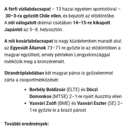
A férfi vízilabdacsapat
– 13 hazai egyetem sportolóival –
30–3-ra győzött Chile ellen
, és bejutott az elődöntőbe.
A
női válogatott
drámai csatában
14–15-re kikapott
Japántól
az 5–8. helyosztón.
A női kosárlabdacsapat
is nagy küzdelemben maradt alul:
az
Egyesült Államok
73–71-re győzte le az elődöntőben a
magyar együttest, amely pénteken Lengyelországgal
mérkőzik meg a bronzéremért.
Strandröplabdában
két magyar páros is győzelemmel
zárta a csoportmérkőzését:
Borbély Boldizsár
(ELTE) és
Dóczi
Domonkos
(MTSE) 2–1-re nyert Ausztria ellen
Vasvári Zsófi
(BME) és
Vasvári Eszter
(SE) 2–
1-re győzte le a brazil párost
További eredmények: