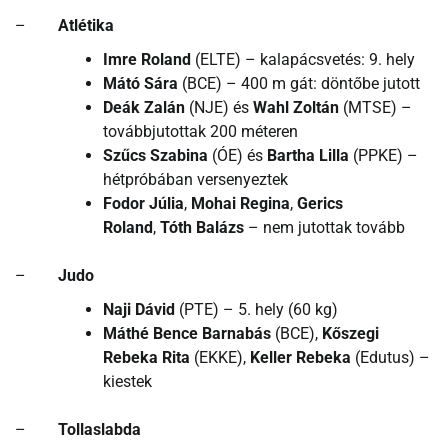
–
Atlétika
Imre Roland
(ELTE) – kalapácsvetés: 9. hely
Mátó Sára
(BCE) – 400 m gát: döntőbe jutott
Deák Zalán
(NJE) és
Wahl Zoltán
(MTSE) –
továbbjutottak 200 méteren
Szűcs Szabina
(ÓE) és
Bartha Lilla
(PPKE) –
hétpróbában versenyeztek
Fodor Júlia
,
Mohai Regina
,
Gerics
Roland
,
Tóth Balázs
– nem jutottak tovább
–
Judo
Naji Dávid
(PTE) – 5. hely (60 kg)
Máthé Bence Barnabás
(BCE),
Kőszegi
Rebeka Rita
(EKKE),
Keller Rebeka
(Edutus) –
kiestek
–
Tollaslabda