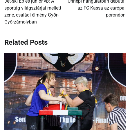
Jet-ski Eb és junior vb: A
Ünnepi hangulatban debütál
sportág világsztárjai mellett
az FC Kassa az európai
zene, családi élmény Győr-
porondon
Győrzámolyban
Related Posts