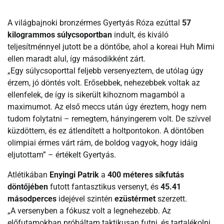
A világbajnoki bronzérmes Gyertyás Róza ezúttal
57
kilogrammos súlycsoportban
indult, és kiváló
teljesítménnyel jutott be a döntőbe, ahol a koreai Huh Mimi
ellen maradt alul, így másodikként zárt.
„Egy súlycsoporttal feljebb versenyeztem, de utólag úgy
érzem, jó döntés volt. Erősebbek, nehezebbek voltak az
ellenfelek, de így is sikerült kihoznom magamból a
maximumot. Az első meccs után úgy éreztem, hogy nem
tudom folytatni – remegtem, hányingerem volt. De szívvel
küzdöttem, és ez átlendített a holtpontokon. A döntőben
olimpiai érmes várt rám, de boldog vagyok, hogy idáig
eljutottam” – értékelt Gyertyás.
Atlétikában
Enyingi Patrik
a
400 méteres síkfutás
döntőjében
futott fantasztikus versenyt, és
45.41
másodperces
idejével szintén
ezüstérmet
szerzett.
„A versenyben a fókusz volt a legnehezebb. Az
előfutamokban próbáltam taktikusan futni, és tartalékolni