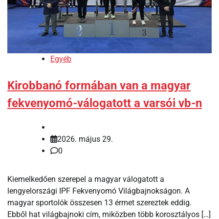
Egyéb
Kirobbanó formában van a magyar
fekvenyomó-válogatott a varsói vb-n
2026. május 29.
0
Kiemelkedően szerepel a magyar válogatott a
lengyelországi IPF Fekvenyomó Világbajnokságon. A
magyar sportolók összesen 13 érmet szereztek eddig.
Ebből hat világbajnoki cím, miközben több korosztályos […]