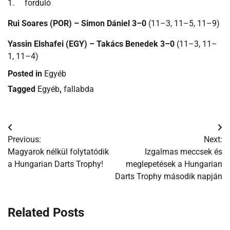
1. forduló
Rui Soares (POR) – Simon Dániel 3–0
(11–3, 11–5, 11–9)
Yassin Elshafei (EGY) – Takács Benedek 3–0
(11–3, 11–
1, 11–4)
Posted in
Egyéb
Tagged
Egyéb
,
fallabda
Bejegyzés
Previous:
Next:
navigáció
Magyarok nélkül folytatódik
Izgalmas meccsek és
a Hungarian Darts Trophy!
meglepetések a Hungarian
Darts Trophy második napján
Related Posts