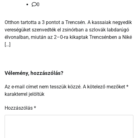
0
Otthon tartotta a 3 pontot a Trencsén. A kassaiak negyedik
vereségüket szenvedték el zsinórban a szlovák labdarúgó
élvonalban, miután az 2–0-ra kikaptak Trencsénben a Niké
[…]
Vélemény, hozzászólás?
Az e-mail címet nem tesszük közzé.
A kötelező mezőket
*
karakterrel jelöltük
Hozzászólás
*