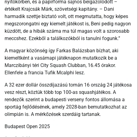
nyitókörben, és a papírforma sajnos beigazolódott –
értékelt Krajcsák Márk, szövetségi kapitány. – Dani
harmadik szettje biztató volt, ott megmutatta, hogy képes
megszorongatni egy kiemelt játékost is, Beni pedig nagyon
küzdött, de a hibák száma ma túl magas volt a szorosabb
meccshez. Ezekből a találkozókból is tanulni fogunk.”
A magyar közönség így Farkas Balázsban bízhat, aki
kiemeltként a vasárnapi játéknapon mutatkozik be a
Marczibányi téri City Squash Clubban, 16.45 órakor.
Ellenfele a francia Tufik Mcalphi lesz.
A 32 ezer dollár összdíjazású tornán 16 ország 24 játékosa
vesz részt, köztük több top 100-as squashjátékos. A
rendezők szerint a budapesti verseny fontos állomása a
sportág fejlődésének, amely 2028-ban bemutatkozhat az
olimpián is. A mérkőzések szerdáig tartanak.
Budapest Open 2025