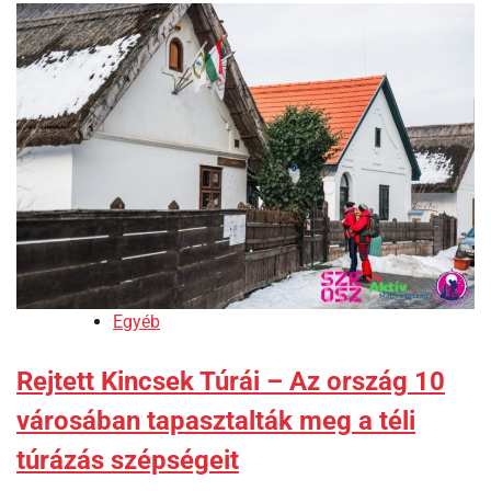
Egyéb
Rejtett Kincsek Túrái – Az ország 10
városában tapasztalták meg a téli
túrázás szépségeit