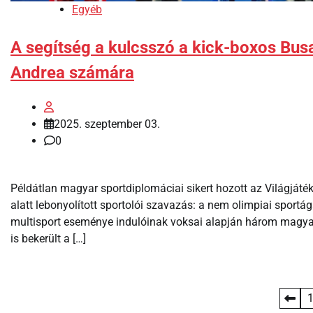
Egyéb
A segítség a kulcsszó a kick-boxos Bus
Andrea számára
2025. szeptember 03.
0
Példátlan magyar sportdiplomáciai sikert hozott az Világjáté
alatt lebonyolított sportolói szavazás: a nem olimpiai sportá
multisport eseménye indulóinak voksai alapján három magya
is bekerült a […]
Bejegyzések