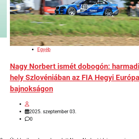
Egyéb
Nagy Norbert ismét dobogón: harmad
hely Szlovéniában az FIA Hegyi Európa
bajnokságon
2025. szeptember 03.
0