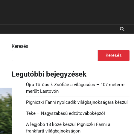
Keresés
Keresés
Legutóbbi bejegyzések
Újra Törőcsik Zsófiáé a világcsúcs – 107 méterre
merült Lastovón
Pigniczki Fanni nyolcadik világbajnokságára készül
Teke – Nagyszabású edzőtovábbképző!
A legjobb 18 közé készül Pigniczki Fanni a
frankfurti világbajnokságon