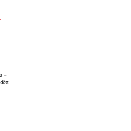
C
sa –
dött