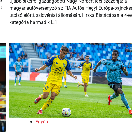
 a
Újabb sikerrel gazdagodott Nagy Norbert idei szezonja: a
t
magyar autóversenyző az FIA Autós Hegyi Európa-bajnoks
utolsó előtti, szlovéniai állomásán, Ilirska Bistricában a 4-e
kategória harmadik […]
Egyéb