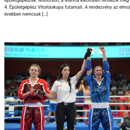
épületgépészek: Alsóörsön, a Marina kikötőben rendezik meg
4. Épületgépész Vitorláskupa futamait. A rendezvény az elmúl
években nemcsak […]