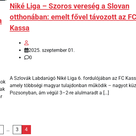
Niké Liga – Szoros vereség a Slovan
otthonában: emelt fővel távozott az F
a
Kassa
2025. szeptember 01.
0
A Szlovák Labdarúgó Niké Liga 6. fordulójában az FC Kas
kok
amely többségi magyar tulajdonban működik – nagyot küz
gak
Pozsonyban, ám végül 3–2-re alulmaradt a […]
r
1
…
3
4