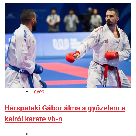
Egyéb
Hárspataki Gábor álma a győzelem a
kairói karate vb-n