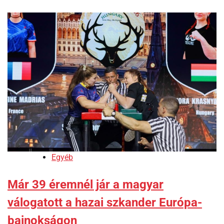
Egyéb
Már 39 éremnél jár a magyar
válogatott a hazai szkander Európa-
bajnokságon