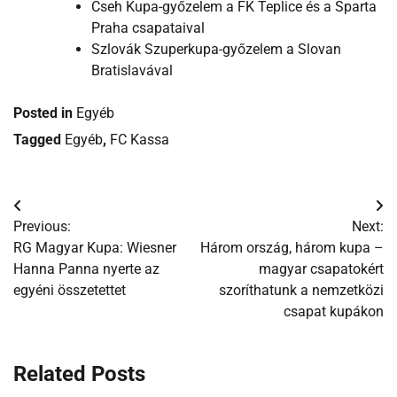
Cseh Kupa-győzelem a FK Teplice és a Sparta
Praha csapataival
Szlovák Szuperkupa-győzelem a Slovan
Bratislavával
Posted in
Egyéb
Tagged
Egyéb
,
FC Kassa
Bejegyzés
Previous:
Next:
navigáció
RG Magyar Kupa: Wiesner
Három ország, három kupa –
Hanna Panna nyerte az
magyar csapatokért
egyéni összetettet
szoríthatunk a nemzetközi
csapat kupákon
Related Posts