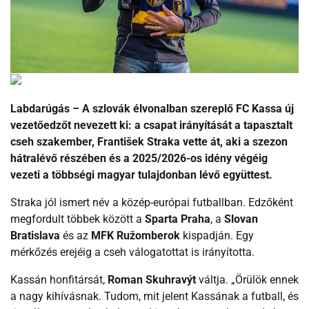
Labdarúgás – A szlovák élvonalban szereplő FC Kassa új
vezetőedzőt nevezett ki: a csapat irányítását a tapasztalt
cseh szakember, František Straka vette át, aki a szezon
hátralévő részében és a 2025/2026-os idény végéig
vezeti a többségi magyar tulajdonban lévő együttest.
Straka jól ismert név a közép-európai futballban. Edzőként
megfordult többek között a
Sparta Praha
, a
Slovan
Bratislava
és az
MFK Ružomberok
kispadján. Egy
mérkőzés erejéig a cseh válogatottat is irányította.
Kassán honfitársát,
Roman Skuhravýt
váltja. „Örülök ennek
a nagy kihívásnak. Tudom, mit jelent Kassának a futball, és