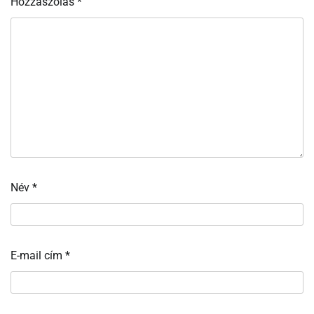
Hozzászólás
*
Név
*
E-mail cím
*