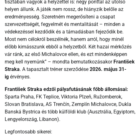
tisztában vagyok a helyzettel is: négy ponttal az utolsó
helyen állunk. A játék nem rossz, de hiányzik belőle az
eredményesség. Szeretném megerősíteni a csapat
szervezettségét, fegyelmét és mentalitását – minden a
védekezéssel kezdődik és a támadásban fejeződik be.
Most nem célokról beszélnék, hanem arról, hogy minél
előbb kimásszunk ebből a helyzetből. Két hazai mérkőzés
vár ránk, az első Michalovce ellen, és ezt mindenképpen
meg kell nyernünk” – mondta bemutatkozásakor
František
Straka
. A tapasztalt tréner szerződése
2026. május 31-
ig
érvényes.
František Straka edzői pályafutásának főbb állomásai:
Sparta Praha, FK Teplice, Viktoria Plzeň, Ružomberok,
Slovan Bratislava, AS Trenčín, Zemplín Michalovce, Dukla
Banská Bystrica és több külföldi klub (Ausztrália, Egyiptom,
Lengyelország, Libanon).
Legfontosabb sikerei: