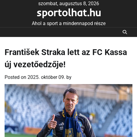
Skip
szombat, augusztus 8, 2026
sportolhat.hu
to
content
Ahol a sport a mindennapod része
František Straka lett az FC Kassa
új vezetőedzője!
Posted on
2025. október 09.
by