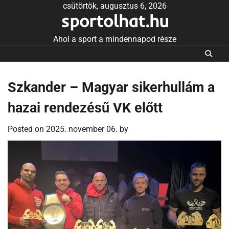
Skip
csütörtök, augusztus 6, 2026
sportolhat.hu
to
content
Ahol a sport a mindennapod része
Szkander – Magyar sikerhullám a
hazai rendezésű VK előtt
Posted on
2025. november 06.
by