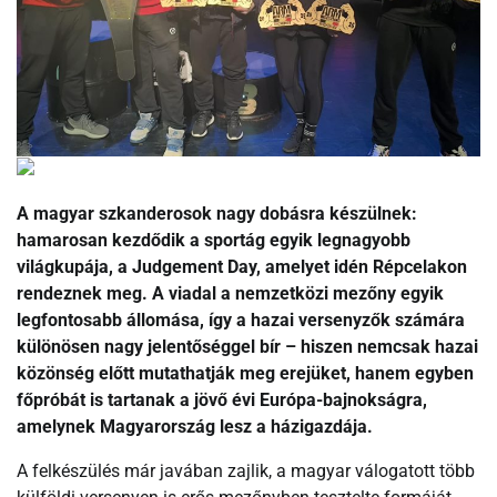
A magyar szkanderosok nagy dobásra készülnek:
hamarosan kezdődik a sportág egyik legnagyobb
világkupája, a Judgement Day, amelyet idén Répcelakon
rendeznek meg. A viadal a nemzetközi mezőny egyik
legfontosabb állomása, így a hazai versenyzők számára
különösen nagy jelentőséggel bír – hiszen nemcsak hazai
közönség előtt mutathatják meg erejüket, hanem egyben
főpróbát is tartanak a jövő évi Európa-bajnokságra,
amelynek Magyarország lesz a házigazdája.
A felkészülés már javában zajlik, a magyar válogatott több