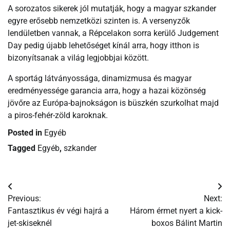
A sorozatos sikerek jól mutatják, hogy a magyar szkander
egyre erősebb nemzetközi szinten is. A versenyzők
lendületben vannak, a Répcelakon sorra kerülő Judgement
Day pedig újabb lehetőséget kínál arra, hogy itthon is
bizonyítsanak a világ legjobbjai között.
A sportág látványossága, dinamizmusa és magyar
eredményessége garancia arra, hogy a hazai közönség
jövőre az Európa-bajnokságon is büszkén szurkolhat majd
a piros-fehér-zöld karoknak.
Posted in
Egyéb
Tagged
Egyéb
,
szkander
Bejegyzés
Previous:
Next:
navigáció
Fantasztikus év végi hajrá a
Három érmet nyert a kick-
jet-skiseknél
boxos Bálint Martin