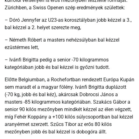
külföldi versenyen is erős mezőnyben tesztelte formáját.
Zürichben, a Swiss Openen szép eredmények születtek:
– Dóró Jennyfer az U23-as korosztályban jobb kézzel a 3.,
bal kézzel a 2. helyet szerezte meg,
– Németh Róbert a masters nehézsúlyban bal kézzel
ezüstérmes lett,
– Ivánfi Brigitta pedig a senior -70 kilogrammos
kategóriában jobb és bal kézzel is győzni tudott.
Előtte Belgiumban, a Rochefortban rendezett Európa Kupán
sem maradt el a magyar fölény. Ivánfi Brigitta duplázott
(-70 kg, jobb és bal kéz), akárcsak Dobrocsi János a
masters -85 kilogrammos kategóriában. Szakács Gábor a
senior 90 kilós mezőnyben mindkét kézzel az élen végzett,
míg Fehér Koppány a +100 kilós súlycsoportban bal kézzel
aranyérmet szerzett. Szűcs Tibor az erős 80 kilós
mezőnyben jobb és bal kézzel is dobogóra állt.