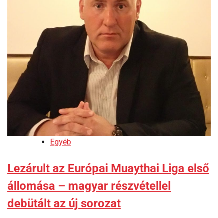
Egyéb
Lezárult az Európai Muaythai Liga első
állomása – magyar részvétellel
debütált az új sorozat