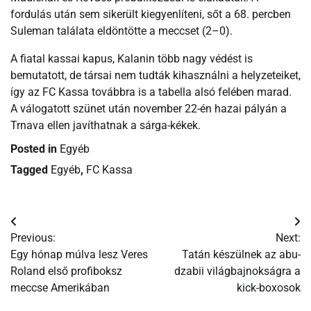
fordulás után sem sikerült kiegyenlíteni, sőt a 68. percben
Suleman találata eldöntötte a meccset (2–0).
A fiatal kassai kapus, Kalanin több nagy védést is
bemutatott, de társai nem tudták kihasználni a helyzeteiket,
így az FC Kassa továbbra is a tabella alsó felében marad.
A válogatott szünet után november 22-én hazai pályán a
Trnava ellen javíthatnak a sárga-kékek.
Posted in
Egyéb
Tagged
Egyéb
,
FC Kassa
Bejegyzés
Previous:
Next:
navigáció
Egy hónap múlva lesz Veres
Tatán készülnek az abu-
Roland első profiboksz
dzabii világbajnokságra a
meccse Amerikában
kick-boxosok