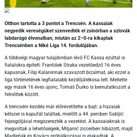
Otthon tartotta a 3 pontot a Trencsén. A kassaiak
negyedik vereségüket szenvedték el zsinórban a szlovák
labdarúgó élvonalban, miután az 2–0-ra kikaptak
Trencsénben a Niké Liga 14. fordulójában.
A többségi magyar tulajdonban lévő FC Kassa ezúttal is
fiatalokra épített: František Straka vezetőedző 16 éves
kapusnak, Filip Kalaninnak szavazott bizalmat, aki ezzel a
liga történetének legfiatalabb kezdőjátékosa lett. Mellette
egy másik 16 éves újonc, Tomáš Ďurko is bemutatkozott a
felnőttek között.
A trencséni kezdés már előrevetítette a bajt: a hazaiak
kétszer is kapufát találtak, mielőtt a 44. percben Sabljić
fejesgóljával megszerezték a vezetést. A kassaiaknak is
megvoltak a lehetőségeik, Miljanić ziccerben hibázott, majd
Madleňák és Kovács próbálkozásai is elakadtak. A