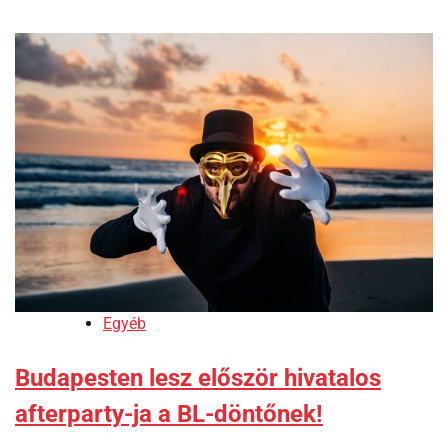
Egyéb
Budapesten lesz először hivatalos
afterparty-ja a BL-döntőnek!