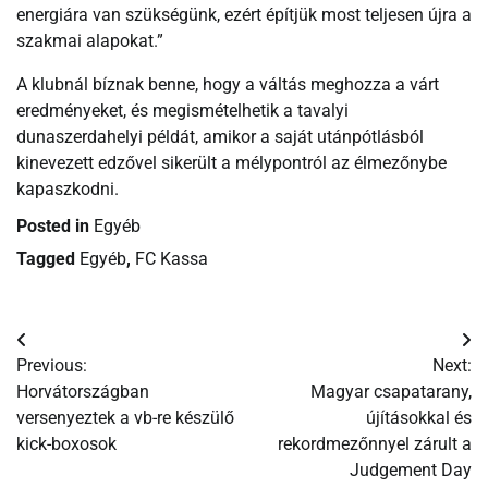
energiára van szükségünk, ezért építjük most teljesen újra a
szakmai alapokat.”
A klubnál bíznak benne, hogy a váltás meghozza a várt
eredményeket, és megismételhetik a tavalyi
dunaszerdahelyi példát, amikor a saját utánpótlásból
kinevezett edzővel sikerült a mélypontról az élmezőnybe
kapaszkodni.
Posted in
Egyéb
Tagged
Egyéb
,
FC Kassa
Bejegyzés
Previous:
Next:
navigáció
Horvátországban
Magyar csapatarany,
versenyeztek a vb-re készülő
újításokkal és
kick-boxosok
rekordmezőnnyel zárult a
Judgement Day