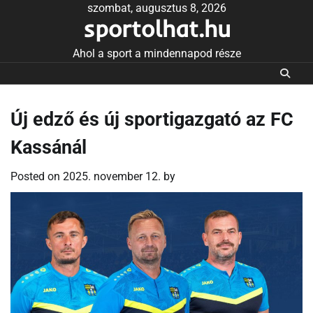
Skip
szombat, augusztus 8, 2026
sportolhat.hu
to
content
Ahol a sport a mindennapod része
Új edző és új sportigazgató az FC
Kassánál
Posted on
2025. november 12.
by