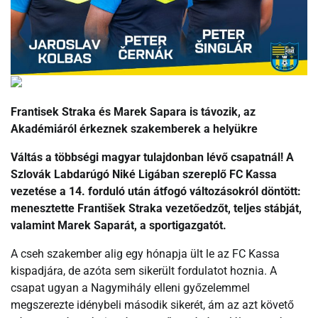
Frantisek Straka és Marek Sapara is távozik, az
Akadémiáról érkeznek szakemberek a helyükre
Váltás a többségi magyar tulajdonban lévő csapatnál! A
Szlovák Labdarúgó Niké Ligában szereplő FC Kassa
vezetése a 14. forduló után átfogó változásokról döntött:
menesztette František Straka vezetőedzőt, teljes stábját,
valamint Marek Saparát, a sportigazgatót.
A cseh szakember alig egy hónapja ült le az FC Kassa
kispadjára, de azóta sem sikerült fordulatot hoznia. A
csapat ugyan a Nagymihály elleni győzelemmel
megszerezte idénybeli második sikerét, ám az azt követő