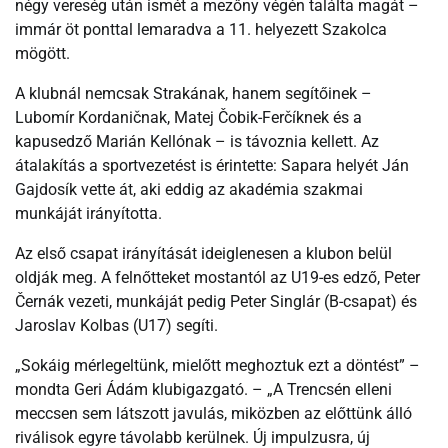
négy vereség után ismét a mezőny végén találta magát –
immár öt ponttal lemaradva a 11. helyezett Szakolca
mögött.
A klubnál nemcsak Strakának, hanem segítőinek –
Lubomír Kordaničnak, Matej Čobik-Ferčíknek és a
kapusedző Marián Kellónak – is távoznia kellett. Az
átalakítás a sportvezetést is érintette: Sapara helyét Ján
Gajdosík vette át, aki eddig az akadémia szakmai
munkáját irányította.
Az első csapat irányítását ideiglenesen a klubon belül
oldják meg. A felnőtteket mostantól az U19-es edző, Peter
Černák vezeti, munkáját pedig Peter Singlár (B-csapat) és
Jaroslav Kolbas (U17) segíti.
„Sokáig mérlegeltünk, mielőtt meghoztuk ezt a döntést” –
mondta Geri Ádám klubigazgató. – „A Trencsén elleni
meccsen sem látszott javulás, miközben az előttünk álló
riválisok egyre távolabb kerülnek. Új impulzusra, új