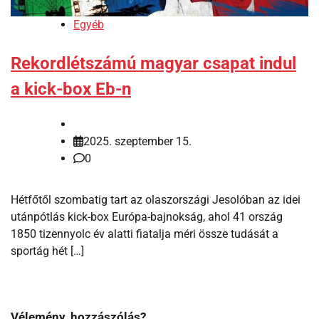
Egyéb
Rekordlétszámú magyar csapat indul
a kick-box Eb-n
2025. szeptember 15.
0
Hétfőtől szombatig tart az olaszországi Jesolóban az idei
utánpótlás kick-box Európa-bajnokság, ahol 41 ország
1850 tizennyolc év alatti fiatalja méri össze tudását a
sportág hét […]
Vélemény, hozzászólás?