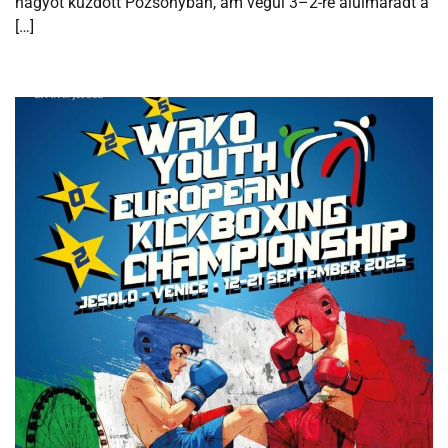
nagyot küzdött Pozsonyban, ám végül 3–2-re alulmaradt a
[…]