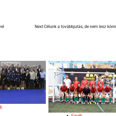
yel
Next:
Célunk a továbbjutás, de nem lesz kön
b
Egyéb