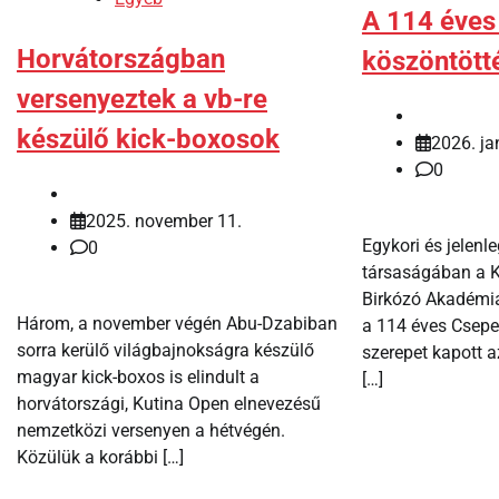
A 114 éves
Horvátországban
köszöntött
versenyeztek a vb-re
készülő kick-boxosok
2026. ja
0
2025. november 11.
Egykori és jelenle
0
társaságában a 
Birkózó Akadémi
Három, a november végén Abu-Dzabiban
a 114 éves Csepe
sorra kerülő világbajnokságra készülő
szerepet kapott 
magyar kick-boxos is elindult a
[…]
horvátországi, Kutina Open elnevezésű
nemzetközi versenyen a hétvégén.
Közülük a korábbi […]