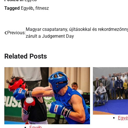
Tagged
Egyéb
,
fitnesz
Magyar csapatarany, újításokkal és rekordmezőnn
Bejegyzés
Previous:
zárult a Judgement Day
navigáció
Related Posts
Egyé
Egyéb