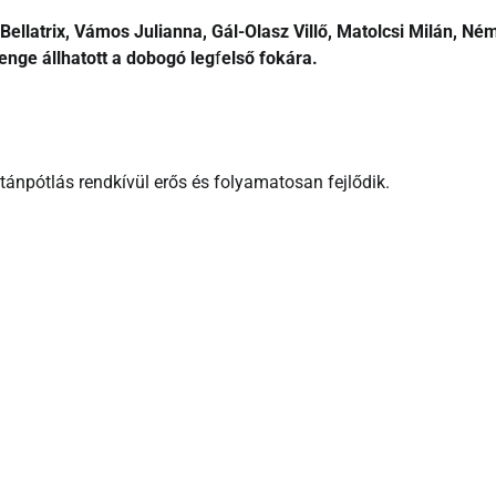
Bellatrix, Vámos Julianna, Gál-Olasz Villő, Matolcsi Milán, Né
nge állhatott a dobogó leg
f
első fokára.
ánpótlás rendkívül erős és folyamatosan fejlődik.