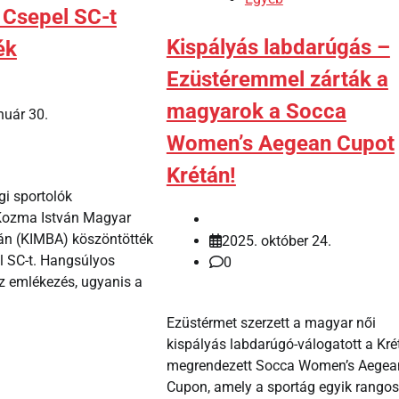
 Csepel SC-t
Kispályás labdarúgás –
ék
Ezüstéremmel zárták a
magyarok a Socca
nuár 30.
Women’s Aegean Cupot
Krétán!
gi sportolók
Kozma István Magyar
án (KIMBA) köszöntötték
2025. október 24.
l SC-t. Hangsúlyos
0
az emlékezés, ugyanis a
Ezüstérmet szerzett a magyar női
kispályás labdarúgó-válogatott a Kré
megrendezett Socca Women’s Aegea
Cupon, amely a sportág egyik rangos