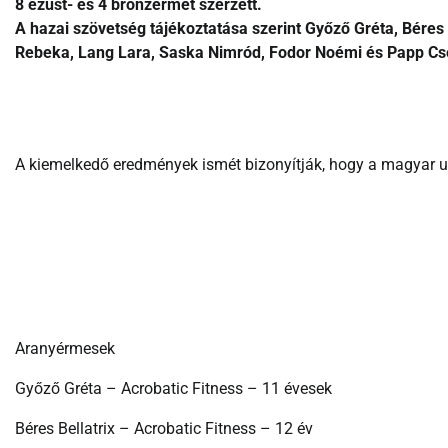
8 ezüst- és 4 bronzérmet szerzett.
A hazai szövetség tájékoztatása szerint Győző Gréta, Béres 
Rebeka, Lang Lara, Saska Nimród, Fodor Noémi és Papp Cse
A kiemelkedő eredmények ismét bizonyítják, hogy a magyar ut
Aranyérmesek
Győző Gréta – Acrobatic Fitness – 11 évesek
Béres Bellatrix – Acrobatic Fitness – 12 év