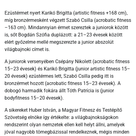
Ezüstérmet nyert Karikó Brigitta (artistic fitness +168 cm),
míg bronzérmesként végzett Szabó Csilla (acrobatic fitness
–163 cm). Mindannyian érmet szereztek a juniorok között
is, sőt Bogdán Szófia duplázott: a 21–23 évesek között
elért győzelme mellé megszerezte a junior abszolút
világbajnoki címet is.
A juniorok versenyében Csépány Nikolett (acrobatic fitness
15–23 évesek) és Karikó Brigitta (junior artistic fitness 15–
20 évesek) ezüstérmes lett, Szabó Csilla pedig itt is
bronzérmet hozott (acrobatic fitness 15–23 évesek). A
dobogó harmadik fokára állt Tóth Patrícia is (junior
bodyfitness 15–20 évesek).
A sikereket Huber István, a Magyar Fitnesz és Testépítő
Szövetség elnöke így értékelte: a világbajnokságokon
rendszerint olyan nemzetek ellen kell helyt állni, amelyek
jóval nagyobb tömegbázissal rendelkeznek, mégis minden