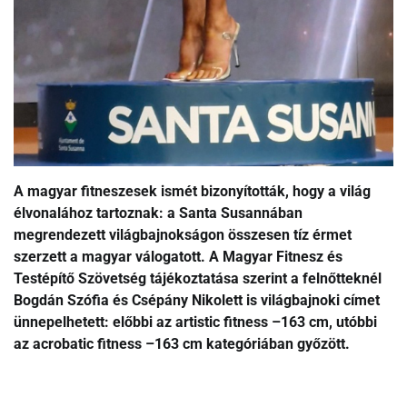
A magyar fitneszesek ismét bizonyították, hogy a világ
élvonalához tartoznak: a Santa Susannában
megrendezett világbajnokságon összesen tíz érmet
szerzett a magyar válogatott. A Magyar Fitnesz és
Testépítő Szövetség tájékoztatása szerint a felnőtteknél
Bogdán Szófia és Csépány Nikolett is világbajnoki címet
ünnepelhetett: előbbi az artistic fitness –163 cm, utóbbi
az acrobatic fitness –163 cm kategóriában győzött.