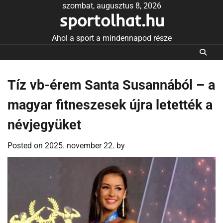
Skip
szombat, augusztus 8, 2026
sportolhat.hu
to
content
Ahol a sport a mindennapod része
Tíz vb-érem Santa Susannából – a
magyar fitneszesek újra letették a
névjegyüket
Posted on
2025. november 22.
by