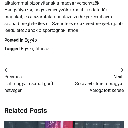
alkalommal bizonyítanak a magyar versenyzők.
Hangsúlyozta, hogy versenyzőink most is odatették
magukat, és a számtalan pontszerző helyezésről sem
szabad megfeledkezni. Szerinte ezek az eredmények újabb
lendületet adnak a sportágnak itthon.
Posted in
Egyéb
Tagged
Egyéb
,
fitnesz
Bejegyzés
Previous:
Next:
navigáció
Hat magyar csapat gurít
Socca-vb: Íme a magyar
hétvégén
válogatott kerete
Related Posts