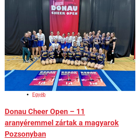
Egyéb
Donau Cheer Open – 11
aranyéremmel zártak a magyarok
Pozsonyban