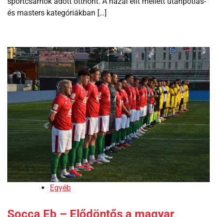
sportcsarnok adott otthont. A hazai elit mellett utánpótlás-
és masters kategóriákban […]
Egyéb
Socca Eb – Elődöntős a magyar