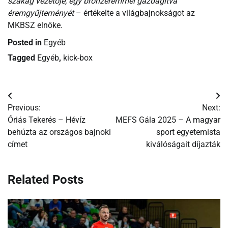
szakág vezetője, egy bronzéremmel gazdagítva
éremgyűjteményét
– értékelte a világbajnokságot az
MKBSZ elnöke.
Posted in
Egyéb
Tagged
Egyéb
,
kick-box
Bejegyzés
Previous:
Next:
navigáció
Óriás Tekerés – Hévíz
MEFS Gála 2025 – A magyar
behúzta az országos bajnoki
sport egyetemista
címet
kiválóságait díjazták
Related Posts