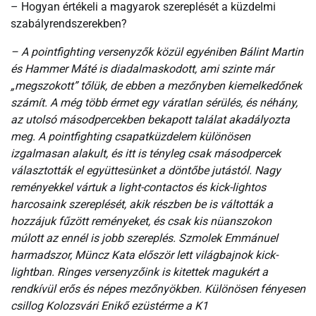
– Hogyan értékeli a magyarok szereplését a küzdelmi
szabályrendszerekben?
– A pointfighting versenyzők közül egyéniben Bálint Martin
és Hammer Máté is diadalmaskodott, ami szinte már
„megszokott” tőlük, de ebben a mezőnyben kiemelkedőnek
számít. A még több érmet egy váratlan sérülés, és néhány,
az utolsó másodpercekben bekapott találat akadályozta
meg. A pointfighting csapatküzdelem különösen
izgalmasan alakult, és itt is tényleg csak másodpercek
választották el együttesünket a döntőbe jutástól. Nagy
reményekkel vártuk a light-contactos és kick-lightos
harcosaink szereplését, akik részben be is váltották a
hozzájuk fűzött reményeket, és csak kis nüanszokon
múlott az ennél is jobb szereplés. Szmolek Emmánuel
harmadszor, Müncz Kata először lett világbajnok kick-
lightban. Ringes versenyzőink is kitettek magukért a
rendkívül erős és népes mezőnyökben. Különösen fényesen
csillog Kolozsvári Enikő ezüstérme a K1