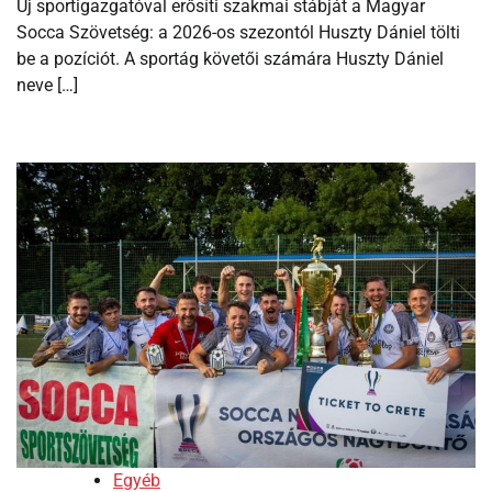
Új sportigazgatóval erősíti szakmai stábját a Magyar
Socca Szövetség: a 2026-os szezontól Huszty Dániel tölti
be a pozíciót. A sportág követői számára Huszty Dániel
neve […]
Egyéb