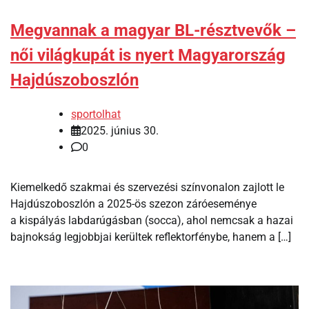
Megvannak a magyar BL-résztvevők –
női világkupát is nyert Magyarország
Hajdúszoboszlón
sportolhat
2025. június 30.
0
Kiemelkedő szakmai és szervezési színvonalon zajlott le
Hajdúszoboszlón a 2025-ös szezon záróeseménye
a kispályás labdarúgásban (socca), ahol nemcsak a hazai
bajnokság legjobbjai kerültek reflektorfénybe, hanem a […]