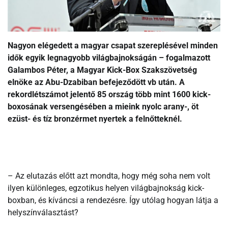
Nagyon elégedett a magyar csapat szereplésével minden
idők egyik legnagyobb világbajnokságán – fogalmazott
Galambos Péter, a Magyar Kick-Box Szakszövetség
elnöke az Abu-Dzabiban befejeződött vb után. A
rekordlétszámot jelentő 85 ország több mint 1600 kick-
boxosának versengésében a mieink nyolc arany-, öt
ezüst- és tíz bronzérmet nyertek a felnőtteknél.
– Az elutazás előtt azt mondta, hogy még soha nem volt
ilyen különleges, egzotikus helyen világbajnokság kick-
boxban, és kíváncsi a rendezésre. Így utólag hogyan látja a
helyszínválasztást?