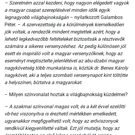
– Szeretném azzal kezdeni, hogy nagyon elégedett vagyok
a magyar csapat szereplésével minden idők egyik
legnagyobb világbajnokságán
– nyilatkozott Galambos
Péter. –
A szervezettség és a körülmények kiemelkedően
jók voltak, a rendezők mindent megtettek azért, hogy a
lehető legkedvezőbb feltételeket biztosítsák a résztvevők
számára a sikeres versenyzéshez. Az pedig különösen jól
esett és inspiráló volt a magyar versenyzőknek, hogy az
eseményt megtisztelte jelenlétével az abu-dzabii magyar
nagykövetség több munkatársa is, köztük dr. Benes Károly
nagykövet, aki a teljes szombati versenynapot kint töltötte
a helyszínen, bíztatva a magyarokat.
– Milyen színvonalat hoztak a világbajnokság küzdelmei?
– A szakmai színvonal magas volt, és a két évvel ezelőtti
vb-hez viszonyítva is érezhető mértékben emelkedett,
ugyanakkor megfigyelhető volt, hogy az erőviszonyok
rendkívül kiegyenlítetté váltak. Ezt jól mutatja, hogy az