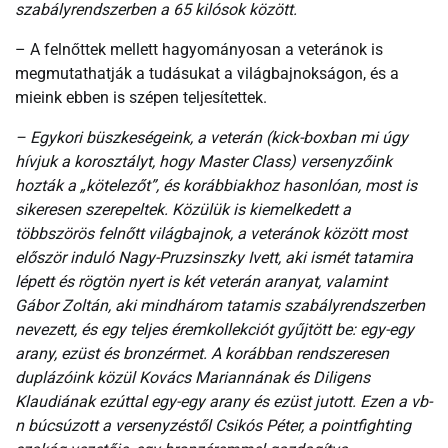
szabályrendszerben a 65 kilósok között.
– A felnőttek mellett hagyományosan a veteránok is
megmutathatják a tudásukat a világbajnokságon, és a
mieink ebben is szépen teljesítettek.
– Egykori büszkeségeink, a veterán (kick-boxban mi úgy
hívjuk a korosztályt, hogy Master Class) versenyzőink
hozták a „kötelezőt”, és korábbiakhoz hasonlóan, most is
sikeresen szerepeltek. Közülük is kiemelkedett a
többszörös felnőtt világbajnok, a veteránok között most
először induló Nagy-Pruzsinszky Ivett, aki ismét tatamira
lépett és rögtön nyert is két veterán aranyat, valamint
Gábor Zoltán, aki mindhárom tatamis szabályrendszerben
nevezett, és egy teljes éremkollekciót gyűjtött be: egy-egy
arany, ezüst és bronzérmet. A korábban rendszeresen
duplázóink közül Kovács Mariannának és Diligens
Klaudiának ezúttal egy-egy arany és ezüst jutott. Ezen a vb-
n búcsúzott a versenyzéstől Csikós Péter, a pointfighting