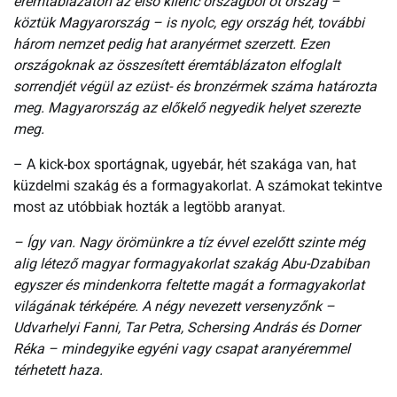
éremtáblázaton az első kilenc országból öt ország –
köztük Magyarország – is nyolc, egy ország hét, további
három nemzet pedig hat aranyérmet szerzett. Ezen
országoknak az összesített éremtáblázaton elfoglalt
sorrendjét végül az ezüst- és bronzérmek száma határozta
meg. Magyarország az előkelő negyedik helyet szerezte
meg.
– A kick-box sportágnak, ugyebár, hét szakága van, hat
küzdelmi szakág és a formagyakorlat. A számokat tekintve
most az utóbbiak hozták a legtöbb aranyat.
– Így van. Nagy örömünkre a tíz évvel ezelőtt szinte még
alig létező magyar formagyakorlat szakág Abu-Dzabiban
egyszer és mindenkorra feltette magát a formagyakorlat
világának térképére. A négy nevezett versenyzőnk –
Udvarhelyi Fanni, Tar Petra, Schersing András és Dorner
Réka – mindegyike egyéni vagy csapat aranyéremmel
térhetett haza.