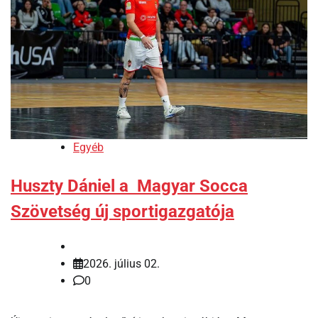
Egyéb
Huszty Dániel a Magyar Socca
Szövetség új sportigazgatója
2026. július 02.
0