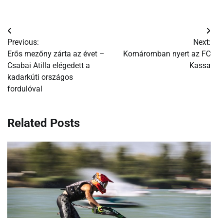
Bejegyzés
Previous:
Next:
navigáció
Erős mezőny zárta az évet –
Komáromban nyert az FC
Csabai Atilla elégedett a
Kassa
kadarkúti országos
fordulóval
Related Posts