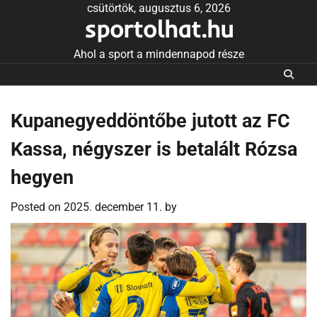
Skip
csütörtök, augusztus 6, 2026
sportolhat.hu
to
content
Ahol a sport a mindennapod része
Kupanegyeddöntőbe jutott az FC
Kassa, négyszer is betalált Rózsa
hegyen
Posted on
2025. december 11.
by