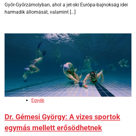
Győr-Győrzámolyban, ahol a jet-ski Európa-bajnokság idei
harmadik állomását, valamint […]
Egyéb
Dr. Gémesi György: A vizes sportok
egymás mellett erősödhetnek