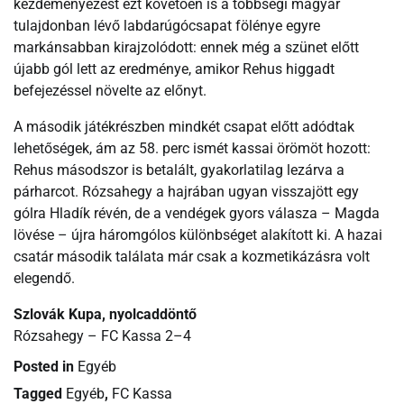
kezdeményezést ezt követően is a többségi magyar
tulajdonban lévő labdarúgócsapat fölénye egyre
markánsabban kirajzolódott: ennek még a szünet előtt
újabb gól lett az eredménye, amikor Rehus higgadt
befejezéssel növelte az előnyt.
A második játékrészben mindkét csapat előtt adódtak
lehetőségek, ám az 58. perc ismét kassai örömöt hozott:
Rehus másodszor is betalált, gyakorlatilag lezárva a
párharcot. Rózsahegy a hajrában ugyan visszajött egy
gólra Hladík révén, de a vendégek gyors válasza – Magda
lövése – újra háromgólos különbséget alakított ki. A hazai
csatár második találata már csak a kozmetikázásra volt
elegendő.
Szlovák Kupa, nyolcaddöntő
Rózsahegy – FC Kassa 2–4
Posted in
Egyéb
Tagged
Egyéb
,
FC Kassa