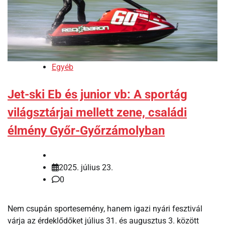
Egyéb
Jet-ski Eb és junior vb: A sportág
világsztárjai mellett zene, családi
élmény Győr-Győrzámolyban
2025. július 23.
0
Nem csupán sportesemény, hanem igazi nyári fesztivál
várja az érdeklődőket július 31. és augusztus 3. között