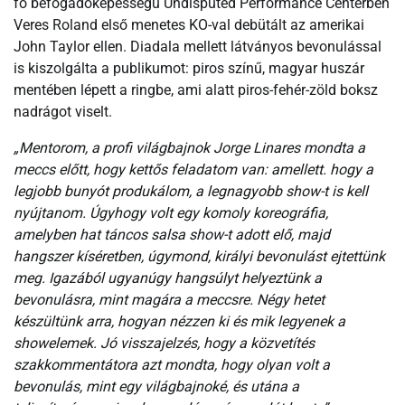
fő befogadóképességű Undisputed Performance Centerben
Veres Roland első menetes KO-val debütált az amerikai
John Taylor ellen. Diadala mellett látványos bevonulással
is kiszolgálta a publikumot: piros színű, magyar huszár
mentében lépett a ringbe, ami alatt piros-fehér-zöld boksz
nadrágot viselt.
„Mentorom, a profi világbajnok Jorge Linares mondta a
meccs előtt, hogy kettős feladatom van: amellett. hogy a
legjobb bunyót produkálom, a legnagyobb show-t is kell
nyújtanom. Úgyhogy volt egy komoly koreográfia,
amelyben hat táncos salsa show-t adott elő, majd
hangszer kíséretben, úgymond, királyi bevonulást ejtettünk
meg. Igazából ugyanúgy hangsúlyt helyeztünk a
bevonulásra, mint magára a meccsre. Négy hetet
készültünk arra, hogyan nézzen ki és mik legyenek a
showelemek. Jó visszajelzés, hogy a közvetítés
szakkommentátora azt mondta, hogy olyan volt a
bevonulás, mint egy világbajnoké, és utána a