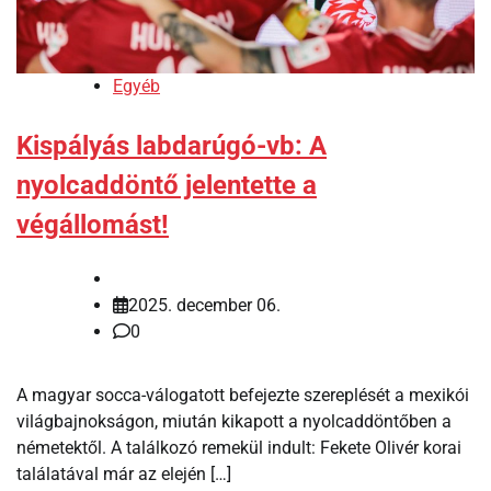
Egyéb
Kispályás labdarúgó-vb: A
nyolcaddöntő jelentette a
végállomást!
2025. december 06.
0
A magyar socca-válogatott befejezte szereplését a mexikói
világbajnokságon, miután kikapott a nyolcaddöntőben a
németektől. A találkozó remekül indult: Fekete Olivér korai
találatával már az elején […]