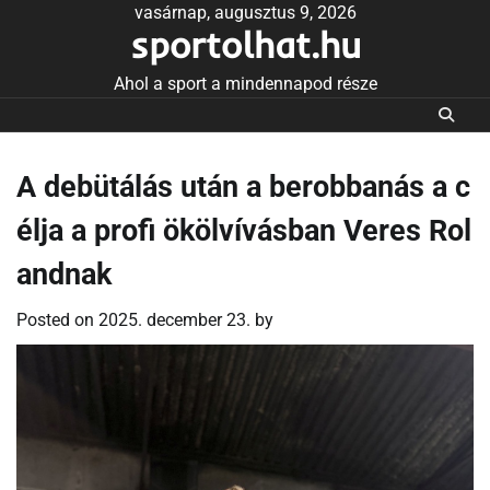
Skip
vasárnap, augusztus 9, 2026
sportolhat.hu
to
content
Ahol a sport a mindennapod része
A debütálás után a berobbanás a c
élja a profi ökölvívásban Veres Rol
andnak
Posted on
2025. december 23.
by