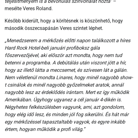
teljesítményem is a bevonulás színvonalát hozta”
–
mesélte Veres Roland.
Később kiderült, hogy a körítésnek is köszönhető, hogy
második összecsapásán Veres szintet léphet.
„Menedzserem a mérkőzés előtti napon találkozott a híres
Hard Rock Hotel-beli januári profiboksz gála
főszervezőjével, aki először azt mondta, hogy nem tud
betenni a programba. A debütálás után viszont jött a hír,
hogy az illető látta a meccsemet, és szívesen lát a gálán.
Nem véletlenül mondta Linares, hogy minél nagyobb show-
t csinálok és minél nagyobb győzelmeket aratok, annál
nagyobb lesz az érdeklődés irántam. Mert ez így működik
Amerikában. Úgyhogy ugyanez a cél január 4-dikén is.
Négyhetes felkészülésben vagyunk, ami, azt gondolom,
hogy elég idő lesz, és minden jól fog sikerülni. És hát már
egy mérkőzéssel tapasztaltabb vagyok, és egyre inkább
értem, hogyan működik a profi világ.”