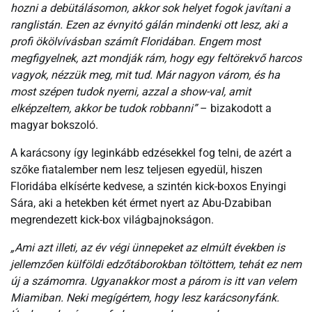
hozni a debütálásomon, akkor sok helyet fogok javítani a
ranglistán. Ezen az évnyitó gálán mindenki ott lesz, aki a
profi ökölvívásban számít Floridában. Engem most
megfigyelnek, azt mondják rám, hogy egy feltörekvő harcos
vagyok, nézzük meg, mit tud. Már nagyon várom, és ha
most szépen tudok nyerni, azzal a show-val, amit
elképzeltem, akkor be tudok robbanni”
– bizakodott a
magyar bokszoló.
A karácsony így leginkább edzésekkel fog telni, de azért a
szőke fiatalember nem lesz teljesen egyedül, hiszen
Floridába elkísérte kedvese, a szintén kick-boxos Enyingi
Sára, aki a hetekben két érmet nyert az Abu-Dzabiban
megrendezett kick-box világbajnokságon.
„Ami azt illeti, az év végi ünnepeket az elmúlt években is
jellemzően külföldi edzőtáborokban töltöttem, tehát ez nem
új a számomra. Ugyanakkor most a párom is itt van velem
Miamiban. Neki megígértem, hogy lesz karácsonyfánk.