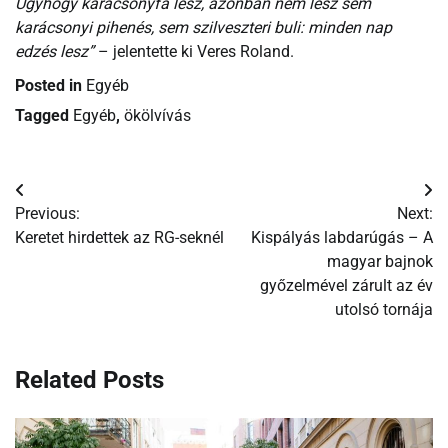
Úgyhogy karácsonyfa lesz, azonban nem lesz sem
karácsonyi pihenés, sem szilveszteri buli: minden nap
edzés lesz”
– jelentette ki Veres Roland.
Posted in
Egyéb
Tagged
Egyéb
,
ökölvívás
Bejegyzés
Previous:
Next:
navigáció
Keretet hirdettek az RG-seknél
Kispályás labdarúgás – A
magyar bajnok
győzelmével zárult az év
utolsó tornája
Related Posts