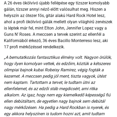
A 26 éves ökölvívó újabb fellépése egy tízszer komolyabb
gálán, tízszer annyi néző előtt valósulhat meg. Hiszen a
helyszín az ötezer fős, gitár alakú Hard Rock Hotel lesz,
ahol a profi ökölvívó gálák mellett olyan világhírű zenészek
is léptek már fel, mint Elton John, Jennifer Lopez vagy a
Guns N’ Roses. A meccsen a tervek szerint az ellenfél a
Kaliforniából érkező, 36 éves Bacillo Monterreso lesz, aki
17 profi mérkőzéssel rendelkezik.
„A bemutatkozás fantasztikus élmény volt. Nagyon örülök,
hogy ilyen komolyan vettek, és edzőim, köztük a kétszeres
olimpiai bajnok kubai Robeisy Ramirez, végig fogták a
kezemet. A meccsen pedig jól ment, tiszta vagyok, ütést
nem kaptam. Tartottam a tervet, le tudtam ütni az
ellenfelemet, és az edzői stáb megdicsért, ami ritka
alkalom. Az igaz, hogy nem egy kiemelkedő képességű fiú
ellen debütáltam, de egyetlen nagy bajnok sem debütál
nagy mérkőzésen. Ha pedig a Hard Rockban is nyerek, és
egy akkora helyszínen is tudom hozni azt, amit tudtam