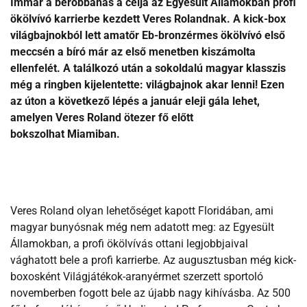
Immár a berobbanás a célja az Egyesült Államokban profi
ökölvívó karrierbe kezdett Veres Rolandnak. A kick-box
világbajnokból lett amatőr Eb-bronzérmes ökölvívó első
meccsén a bíró már az első menetben kiszámolta
ellenfelét. A találkozó után a sokoldalú magyar klasszis
még a ringben kijelentette: világbajnok akar lenni! Ezen
az úton a következő lépés a január eleji gála lehet,
amelyen Veres Roland ötezer fő előtt
bokszolhat
Miamiban
.
Veres Roland olyan lehetőséget kapott Floridában, ami
magyar bunyósnak még nem adatott meg: az Egyesült
Államokban, a profi ökölvívás ottani legjobbjaival
vághatott bele a profi karrierbe. Az augusztusban még kick-
boxosként Világjátékok-aranyérmet szerzett sportoló
novemberben fogott bele az újabb nagy kihívásba. Az 500