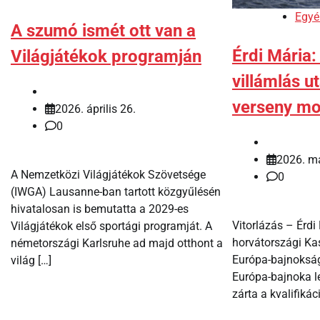
Egyé
A szumó ismét ott van a
Érdi Mária:
Világjátékok programján
villámlás u
verseny mo
2026. április 26.
0
2026. má
A Nemzetközi Világjátékok Szövetsége
0
(IWGA) Lausanne-ban tartott közgyűlésén
hivatalosan is bemutatta a 2029-es
Vitorlázás – Érdi
Világjátékok első sportági programját. A
horvátországi Ka
németországi Karlsruhe ad majd otthont a
Európa-bajnokság
világ […]
Európa-bajnoka l
zárta a kvalifikác