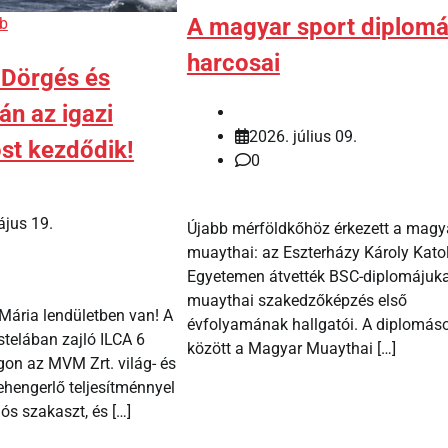
A magyar sport diplom
b
harcosai
 Dörgés és
tán az igazi
2026. július 09.
st kezdődik!
0
jus 19.
Újabb mérföldkőhöz érkezett a magy
muaythai: az Eszterházy Károly Kato
Egyetemen átvették BSC-diplomájuka
muaythai szakedzőképzés első
 Mária lendületben van! A
évfolyamának hallgatói. A diplomás
stelában zajló ILCA 6
között a Magyar Muaythai […]
on az MVM Zrt. világ- és
ehengerlő teljesítménnyel
iós szakaszt, és […]