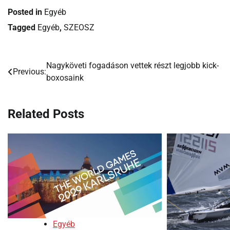
Posted in
Egyéb
Tagged
Egyéb
,
SZEOSZ
Nagyköveti fogadáson vettek részt legjobb kick-
Bejegyzés
Previous:
boxosaink
navigáció
Related Posts
Egyéb