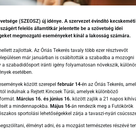
vetsége (SZEOSZ) új idénye. A szervezet évindító kecskeméti
ágért felelős államtitkár jelentette be a szövetség idei
egeket megmozgató eseményeket kínál a lakosság számára.
ett zajlottak. Az Óriás Tekerés tavaly több ezer résztvevőt
 településen már januárban is csábították a szabadba a mozogni
 a szabadidősport iránti igény folyamatosan növekszik, különö
ények esetében.
 események között szerepel
február 14
-én az Óriás Tekerés, ame
-tól indulnak a Rejtett Kincsek Túrái, amelyek különböző
sformát.
Március 16. és június 16.
között zajlik a 21 napos kihív
tését a mindennapokba.
Május 16
-án rendezik meg a Futókörök
őszakos sportolási lehetőségekkel zárja a tavaszi-nyári csúcssz
egszólítani, élményt adni, és a mozgást természetes részévé te