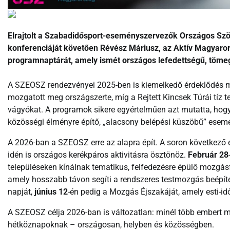
Elrajtolt a Szabadidősport-eseményszervezők Országos Szö
konferenciáját követően Révész Máriusz, az Aktív Magyarorsz
programnaptárát, amely ismét országos lefedettségű, töm
A SZEOSZ rendezvényei 2025-ben is kiemelkedő érdeklődés mell
mozgatott meg országszerte, míg a Rejtett Kincsek Túrái tíz
vágyókat. A programok sikere egyértelműen azt mutatta, hogy
közösségi élményre építő, „alacsony belépési küszöbű” esem
A 2026-ban a SZEOSZ erre az alapra épít. A soron következő
idén is országos kerékpáros aktivitásra ösztönöz.
Február 28
településeken kínálnak tematikus, felfedezésre épülő mozgá
amely hosszabb távon segíti a rendszeres testmozgás beépí
napját,
június 12
-én pedig a Mozgás Éjszakáját, amely esti-id
A SZEOSZ célja 2026-ban is változatlan: minél több embert m
hétköznapoknak – országosan, helyben és közösségben.