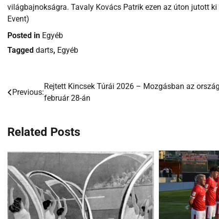
világbajnokságra. Tavaly Kovács Patrik ezen az úton jutott ki 
Event)
Posted in
Egyéb
Tagged
darts
,
Egyéb
Rejtett Kincsek Túrái 2026 – Mozgásban az orszá
Bejegyzés
Previous:
február 28-án
navigáció
Related Posts