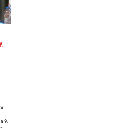
y
ai
a 9.