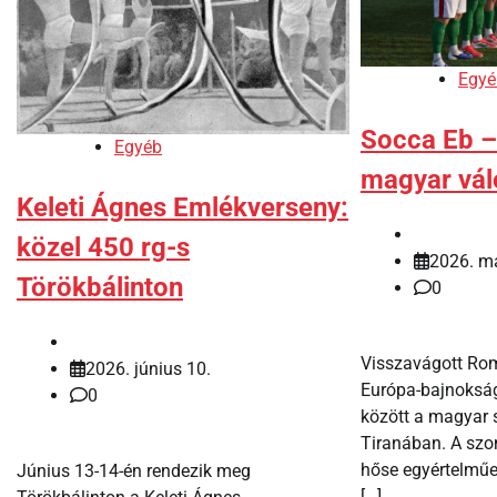
Egyé
Socca Eb –
Egyéb
magyar vál
Keleti Ágnes Emlékverseny:
közel 450 rg-s
2026. má
Törökbálinton
0
Visszavágott Rom
2026. június 10.
Európa-bajnokság
0
között a magyar 
Tiranában. A szo
hőse egyértelműe
Június 13-14-én rendezik meg
[…]