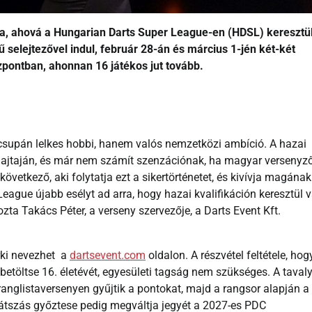
gra, ahová a Hungarian Darts Super League-en (HDSL) keresztü
selejtezővel indul, február 28-án és március 1-jén két-két
pontban, ahonnan 16 játékos jut tovább.
 csupán lelkes hobbi, hanem valós nemzetközi ambíció. A hazai
 ajtaján, és már nem számít szenzációnak, ha magyar versenyz
övetkező, aki folytatja ezt a sikertörténetet, és kivívja magának
eague újabb esélyt ad arra, hogy hazai kvalifikáción keresztül v
zta Takács Péter, a verseny szervezője, a Darts Event Kft.
árki nevezhet a
dartsevent.com
oldalon. A részvétel feltétele, hog
betöltse 16. életévét, egyesületi tagság nem szükséges. A tavaly
ranglistaversenyen gyűjtik a pontokat, majd a rangsor alapján a
játszás győztese pedig megváltja jegyét a 2027-es PDC