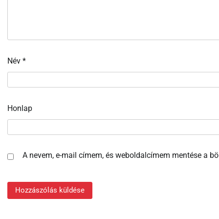
Név
*
Honlap
A nevem, e-mail címem, és weboldalcímem mentése a b