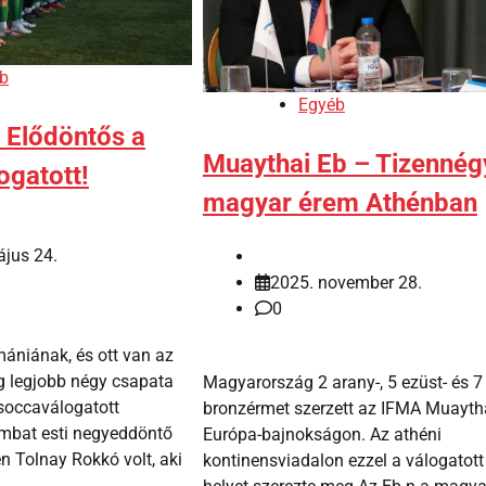
b
Egyéb
 Elődöntős a
Muaythai Eb – Tizennég
ogatott!
magyar érem Athénban
jus 24.
2025. november 28.
0
ániának, és ott van az
 legjobb négy csapata
Magyarország 2 arany-, 5 ezüst- és 7
soccaválogatott
bronzérmet szerzett az IFMA Muayth
mbat esti negyeddöntő
Európa-bajnokságon. Az athéni
n Tolnay Rokkó volt, aki
kontinensviadalon ezzel a válogatott 