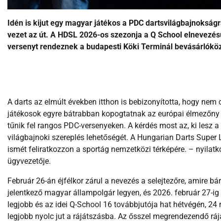
Idén is kijut egy magyar játékos a PDC dartsvilágbajnoksá
vezet az út. A HDSL 2026-os szezonja a Q School elnevezésű 
versenyt rendeznek a budapesti Köki Terminál bevásárlóköz
A darts az elmúlt években itthon is bebizonyította, hogy nem
játékosok egyre bátrabban kopogtatnak az európai élmezőny
tűnik fel rangos PDC-versenyeken. A kérdés most az, ki lesz a k
világbajnoki szereplés lehetőségét. A Hungarian Darts Super L
ismét feliratkozzon a sportág nemzetközi térképére. – nyilatko
ügyvezetője.
Február 26-án éjfélkor zárul a nevezés a selejtezőre, amire b
jelentkező magyar állampolgár legyen, és 2026. február 27-ig 
legjobb és az idei Q-School 16 továbbjutója hat hétvégén, 24 
legjobb nyolc jut a rájátszásba. Az ősszel megrendezendő rá