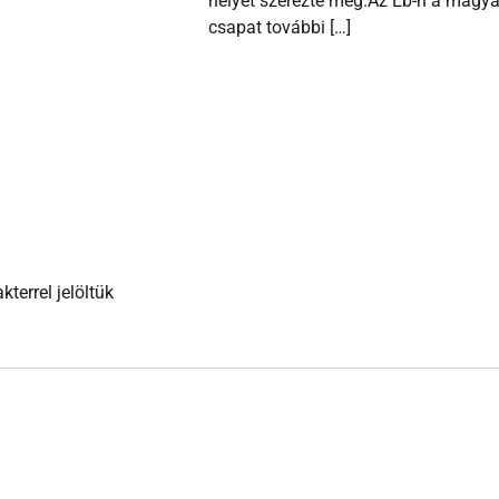
helyet szerezte meg.Az Eb-n a magya
csapat további […]
kterrel jelöltük