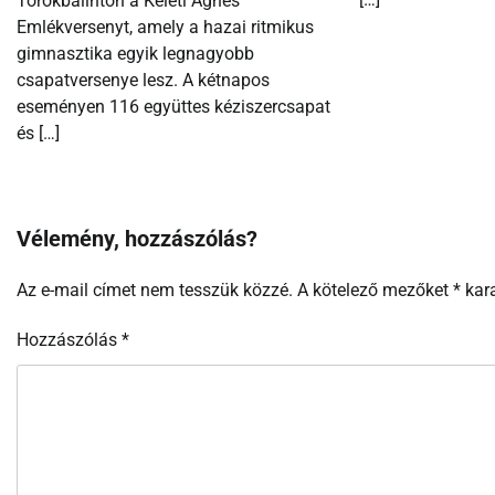
Törökbálinton a Keleti Ágnes
Emlékversenyt, amely a hazai ritmikus
gimnasztika egyik legnagyobb
csapatversenye lesz. A kétnapos
eseményen 116 együttes kéziszercsapat
és […]
Vélemény, hozzászólás?
Az e-mail címet nem tesszük közzé.
A kötelező mezőket
*
kara
Hozzászólás
*