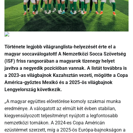
Története legjobb világranglista-helyezését érte el a
magyar soccaválogatott! A Nemzetközi Socca Szövetség
(ISF) friss rangsorában a magyarok tizenegy helyet
javítva a negyedik pozícióban vannak. A listát továbbra is
a 2023-as világbajnok Kazahsztán vezeti, mögötte a Copa
América-győztes Mexikó és a 2025-ös világbajnok
Lengyelország következik.
„A magyar együttes előretörése komoly szakmai munka
eredménye. A válogatott az elmúlt két évben stabilan,
kiegyensúlyozott teljesítményt nyújtott a legfontosabb
nemzetközi tornákon. A 2024-es Copa Américán
ezüstérmet szerzett, míg a 2025-ös Európa-bajnokságon a