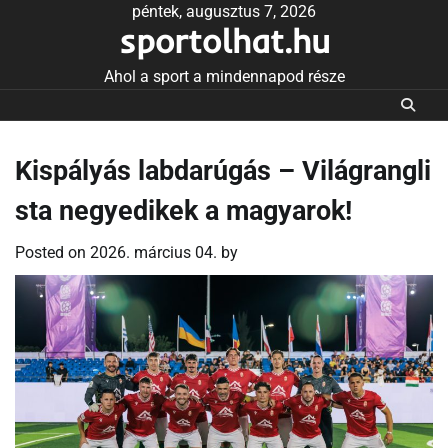
Skip
péntek, augusztus 7, 2026
sportolhat.hu
to
content
Ahol a sport a mindennapod része
Kispályás labdarúgás – Világrangli
sta negyedikek a magyarok!
Posted on
2026. március 04.
by