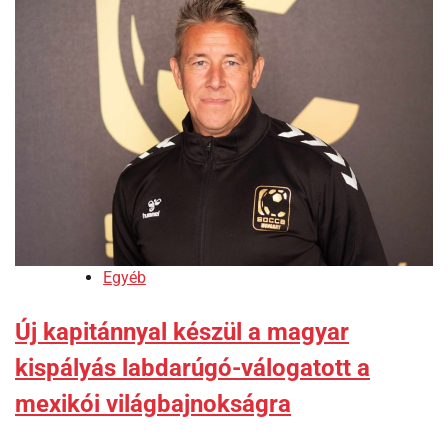
Egyéb
Új kapitánnyal készül a magyar
kispályás labdarúgó-válogatott a
mexikói világbajnokságra