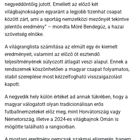
negyeddöntőig jutott. Emellett az előző két
világbajnokságon egyaránt a legjobb tizenhat csapat
között zárt, ami a sportág nemzetközi mezőnyét tekintve
jelentős eredmény” – mondta Móré Bendegúz, a hazai
szövetség elnöke.
A világranglista számítása az elmúlt egy év kiemelt
eredményeit, valamint az előző öt esztendő
teljesítményének súlyozott átlagát veszi alapul. Ennek a
rendszernek köszönhetően a magyar csapat folyamatos,
stabil szereplése most kézzelfogható visszaigazolást
kapott.
A negyedik hely külön értéket ad annak tükrében, hogy a
magyar válogatott olyan tradicionálisan erős
futballnemzeteket előz meg, mint Horvátország vagy
Németország, illetve a 2024-es világbajnok Omán is
mögötte található a rangsorban.
A mostani eredmény nemcsak szakmai elismerés, hanem