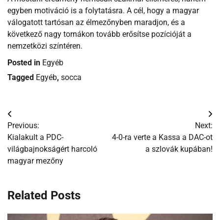
egyben motiváció is a folytatásra. A cél, hogy a magyar
válogatott tartósan az élmezőnyben maradjon, és a
következő nagy tornákon tovább erősítse pozícióját a
nemzetközi színtéren.
Posted in
Egyéb
Tagged
Egyéb
,
socca
Bejegyzés
Previous:
Next:
navigáció
Kialakult a PDC-
4-0-ra verte a Kassa a DAC-ot
világbajnokságért harcoló
a szlovák kupában!
magyar mezőny
Related Posts