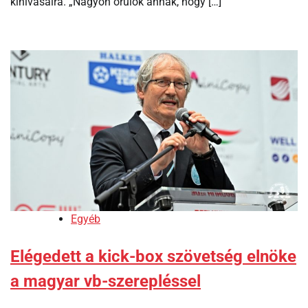
kihívásaira. „Nagyon örülök annak, hogy […]
Egyéb
Elégedett a kick-box szövetség elnöke
a magyar vb-szerepléssel