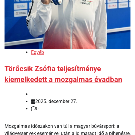
Egyéb
Törőcsik Zsófia teljesítménye
kiemelkedett a mozgalmas évadban
2025. december 27.
0
Mozgalmas időszakon van túl a magyar búvársport: a
világversenyek eseményei után alig maradt idő a pihenésre,