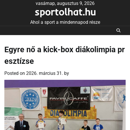
Skip
vasárnap, augusztus 9, 2026
sportolhat.hu
to
content
Ahol a sport a mindennapod része
Egyre nő a kick-box diákolimpia pr
esztízse
Posted on
2026. március 31.
by