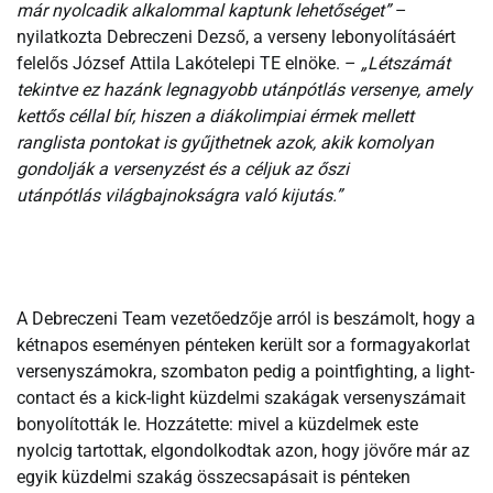
már nyolcadik alkalommal kaptunk lehetőséget”
–
nyilatkozta Debreczeni Dezső, a verseny lebonyolításáért
felelős József Attila Lakótelepi TE elnöke. –
„Létszámát
tekintve ez hazánk legnagyobb utánpótlás versenye, amely
kettős céllal bír, hiszen a diákolimpiai érmek mellett
ranglista pontokat is gyűjthetnek azok, akik komolyan
gondolják a versenyzést és a céljuk az őszi
utánpótlás világbajnokságra való kijutás.”
A Debreczeni Team vezetőedzője arról is beszámolt, hogy a
kétnapos eseményen pénteken került sor a formagyakorlat
versenyszámokra, szombaton pedig a pointfighting, a light-
contact és a kick-light küzdelmi szakágak versenyszámait
bonyolították le. Hozzátette: mivel a küzdelmek este
nyolcig tartottak, elgondolkodtak azon, hogy jövőre már az
egyik küzdelmi szakág összecsapásait is pénteken