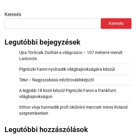
Keresés
Keresés
Legutóbbi bejegyzések
Újra Törőcsik Zsófiáé a világcsúcs – 107 méterre merült
Lastovón
Pigniczki Fanni nyolcadik világbajnokságára készül
Teke – Nagyszabású edzőtovábbképző!
A legjobb 18 közé készül Pigniczki Fanni a frankfurti
világbajnokságon
Itthon vívja harmadik profi ökölvívó meccsét Veres Roland
szeptemberben
Legutóbbi hozzászólások