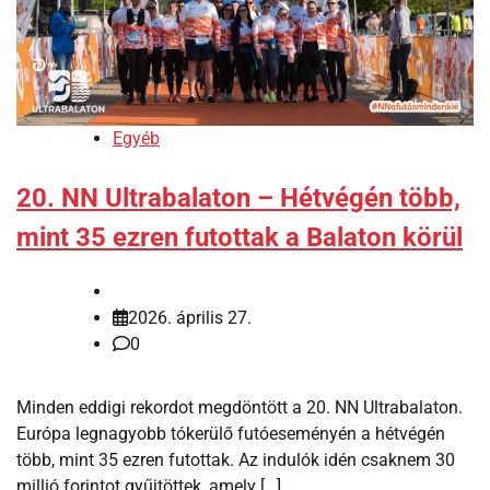
Egyéb
20. NN Ultrabalaton – Hétvégén több,
mint 35 ezren futottak a Balaton körül
2026. április 27.
0
Minden eddigi rekordot megdöntött a 20. NN Ultrabalaton.
Európa legnagyobb tókerülő futóeseményén a hétvégén
több, mint 35 ezren futottak. Az indulók idén csaknem 30
millió forintot gyűjtöttek, amely […]