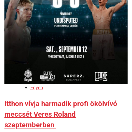
Egyéb
Itthon vívja harmadik profi ökölvívó
meccsét Veres Roland
szeptemberben