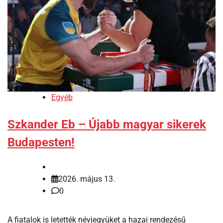
Egyéb
Szkander Eb – Újabb magyar sikerek
Budapesten!
2026. május 13.
0
A fiatalok is letették névjegyüket a hazai rendezésű