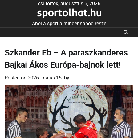
Skip
csütörtök, augusztus 6, 2026
sportolhat.hu
to
content
Ahol a sport a mindennapod része
Szkander Eb – A paraszkanderes
Bajkai Ákos Európa-bajnok lett!
Posted on
2026. május 15.
by