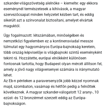
szkander-világszövetség alelnöke – kiemelte: egy ekkora
eseménynél természetesek a kihívások, a magyar
szervezőcsapat minden helyzetet kézben tart, és eddig
sikerült azt a színvonalat biztosítani, amelyet elvártak
maguktól.
Úgy fogalmazott: létszámában, minőségében és
nemzetközi figyelemben ez a kontinensviadal messze
túlmutat egy hagyományos Európa-bajnokság keretein,
több ország képviselője is világbajnoki szintű eseményként
tekint rá. Hozzátette, európai elnökként különösen
fontosnak tartotta, hogy Budapest olyan mércét állítson fel,
amely a jövő nagy világversenyei számára is iránymutató
lehet.
Az Eb-n pénteken a paraversenyzők jobb kézzel nyomnak
majd, szombaton, vasárnap és hétfőn pedig a felnőttek
következnek. A magyar szkander-válogatott 12 arany-, 10
ezüst- és 12 bronzérmet szerzett eddig az Európa-
bajnokságon.