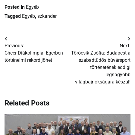
Posted in
Egyéb
Tagged
Egyéb
,
szkander
Bejegyzés
Previous:
Next:
navigáció
Cheer Diákolimpia: Egerben
Törőcsik Zsófia: Budapest a
történelmi rekord jöhet
szabadtüdős búvársport
történetének eddigi
legnagyobb
világbajnokságára készül!
Related Posts