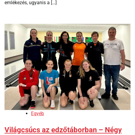
emlékezés, ugyanis a […]
Egyéb
Világcsúcs az edzőtáborban – Négy