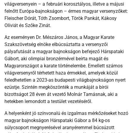
világversenyein – a februári korosztályos, illetve a májusi
felnőtt Európa-bajnokságon – érmes magyar versenyzőket:
Fleischer Dórát, Tóth Zsombort, Török Pankát, Kákosy
Olíviát és Szőke Zinát.
Az eseményen Dr. Mészáros János, a Magyar Karate
Szakszövetség elnöke elbúcsúztatta a versenyzői
pályafutását a magyar bajnokságon befejező Hárspataki
Gábort, aki olimpiai bronzérmével beírta magát és
Magyarországot a karate történelembe. Emellett számos
világversenyről térhetett haza érmekkel, amelyek közül
feledhetetlen a 2023-as budapesti világbajnokságon nyert
ezüstje. Szintén megköszönték a munkáját a bírói
bizottságot 28 éven át vezető Molnár Tamásnak, aki a
hetekben lemondott a testület vezetéséről.
A helyenként jó színvonalú és izgalmas mérkőzéseket hozó
magyar bajnokságon Hárspataki Gábor a 84 kg-os
súlycsoport megnyerésével aranyéremmel búcsúzott