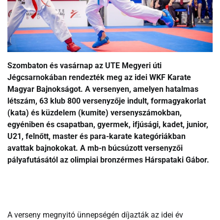
Szombaton és vasárnap az UTE Megyeri úti
Jégcsarnokában rendezték meg az idei WKF Karate
Magyar Bajnokságot. A versenyen, amelyen hatalmas
létszám, 63 klub 800 versenyzője indult, formagyakorlat
(kata) és küzdelem (kumite) versenyszámokban,
egyéniben és csapatban, gyermek, ifjúsági, kadet, junior,
U21, felnőtt, master és para-karate kategóriákban
avattak bajnokokat. A mb-n búcsúzott versenyzői
pályafutásától az olimpiai bronzérmes Hárspataki Gábor.
A verseny megnyitó ünnepségén díjazták az idei év