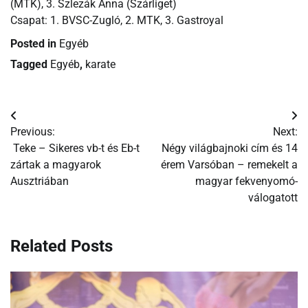
(MTK), 3. Szlezák Anna (Szárliget)
Csapat: 1. BVSC-Zugló, 2. MTK, 3. Gastroyal
Posted in
Egyéb
Tagged
Egyéb
,
karate
Bejegyzés
Previous:
Next:
navigáció
Teke – Sikeres vb-t és Eb-t
Négy világbajnoki cím és 14
zártak a magyarok
érem Varsóban – remekelt a
Ausztriában
magyar fekvenyomó-
válogatott
Related Posts