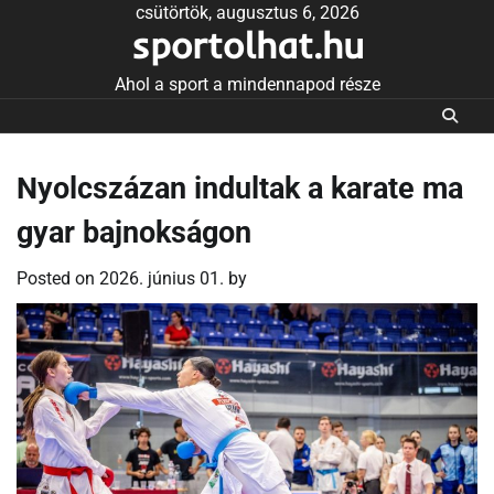
Skip
csütörtök, augusztus 6, 2026
sportolhat.hu
to
content
Ahol a sport a mindennapod része
Nyolcszázan indultak a karate ma
gyar bajnokságon
Posted on
2026. június 01.
by