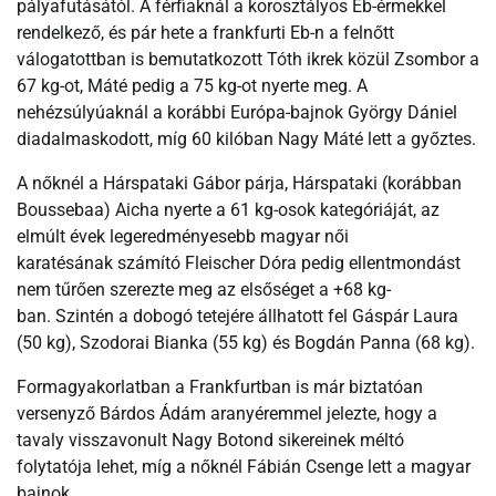
pályafutásától. A férfiaknál a korosztályos Eb-érmekkel
rendelkező, és pár hete a frankfurti Eb-n a felnőtt
válogatottban is bemutatkozott Tóth ikrek közül Zsombor a
67 kg-ot, Máté pedig a 75 kg-ot nyerte meg. A
nehézsúlyúaknál a korábbi Európa-bajnok György Dániel
diadalmaskodott, míg 60 kilóban Nagy Máté lett a győztes.
A nőknél a Hárspataki Gábor párja, Hárspataki (korábban
Boussebaa) Aicha nyerte a 61 kg-osok kategóriáját, az
elmúlt évek legeredményesebb magyar női
karatésának számító Fleischer Dóra pedig ellentmondást
nem tűrően szerezte meg az elsőséget a +68 kg-
ban. Szintén a dobogó tetejére állhatott fel Gáspár Laura
(50 kg), Szodorai Bianka (55 kg) és Bogdán Panna (68 kg).
Formagyakorlatban a Frankfurtban is már biztatóan
versenyző Bárdos Ádám aranyéremmel jelezte, hogy a
tavaly visszavonult Nagy Botond sikereinek méltó
folytatója lehet, míg a nőknél Fábián Csenge lett a magyar
bajnok.