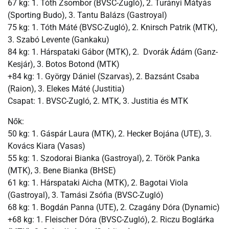
67 kg: 1. Tóth Zsombor (BVSC-Zugló), 2. Turányi Mátyás
(Sporting Budo), 3. Tantu Balázs (Gastroyal)
75 kg: 1. Tóth Máté (BVSC-Zugló), 2. Knirsch Patrik (MTK),
3. Szabó Levente (Gankaku)
84 kg: 1. Hárspataki Gábor (MTK), 2. Dvorák Ádám (Ganz-
Kesjár), 3. Botos Botond (MTK)
+84 kg: 1. György Dániel (Szarvas), 2. Bazsánt Csaba
(Raion), 3. Elekes Máté (Justitia)
Csapat: 1. BVSC-Zugló, 2. MTK, 3. Justitia és MTK
Nők:
50 kg: 1. Gáspár Laura (MTK), 2. Hecker Bojána (UTE), 3.
Kovács Kiara (Vasas)
55 kg: 1. Szodorai Bianka (Gastroyal), 2. Török Panka
(MTK), 3. Bene Bianka (BHSE)
61 kg: 1. Hárspataki Aicha (MTK), 2. Bagotai Viola
(Gastroyal), 3. Tamási Zsófia (BVSC-Zugló)
68 kg: 1. Bogdán Panna (UTE), 2. Czagány Dóra (Dynamic)
+68 kg: 1. Fleischer Dóra (BVSC-Zugló), 2. Riczu Boglárka