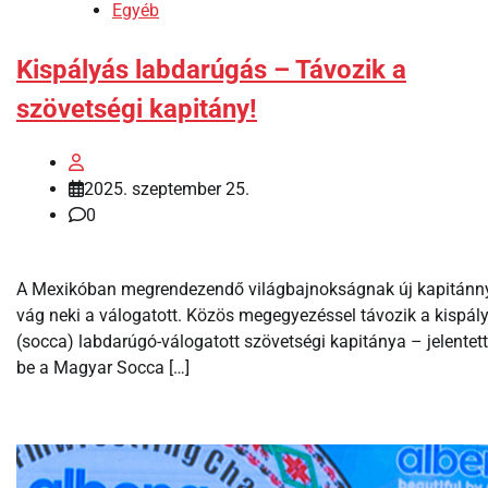
Egyéb
Kispályás labdarúgás – Távozik a
szövetségi kapitány!
2025. szeptember 25.
0
A Mexikóban megrendezendő világbajnokságnak új kapitánn
vág neki a válogatott. Közös megegyezéssel távozik a kispál
(socca) labdarúgó-válogatott szövetségi kapitánya – jelentet
be a Magyar Socca […]