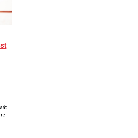
st
isát
-re