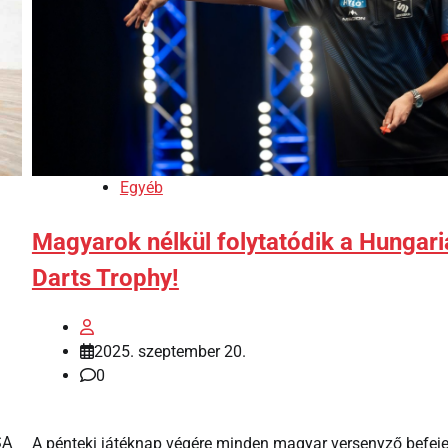
Egyéb
Magyarok nélkül folytatódik a Hungari
Darts Trophy!
2025. szeptember 20.
0
SA
A pénteki játéknap végére minden magyar versenyző befeje