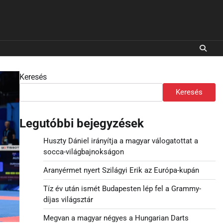
Keresés
Keresés
Legutóbbi bejegyzések
Huszty Dániel irányítja a magyar válogatottat a
socca-világbajnokságon
Aranyérmet nyert Szilágyi Erik az Európa-kupán
Tíz év után ismét Budapesten lép fel a Grammy-
díjas világsztár
Megvan a magyar négyes a Hungarian Darts