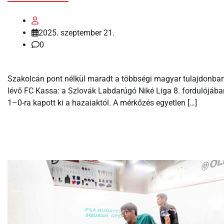
2025. szeptember 21.
0
Szakolcán pont nélkül maradt a többségi magyar tulajdonba
lévő FC Kassa: a Szlovák Labdarúgó Niké Liga 8. fordulójába
1–0-ra kapott ki a hazaiaktól. A mérkőzés egyetlen […]