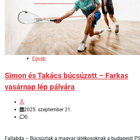
Egyéb
Simon és Takács búcsúzott – Farkas
vasárnap lép pályára
2025. szeptember 21.
0
Fallabda – Búcsúztak a magyar játékosoknak a budapesti P