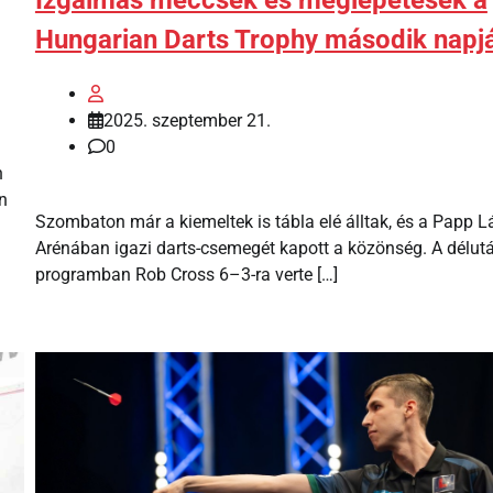
Izgalmas meccsek és meglepetések a
Hungarian Darts Trophy második napj
2025. szeptember 21.
0
n
n
Szombaton már a kiemeltek is tábla elé álltak, és a Papp L
Arénában igazi darts-csemegét kapott a közönség. A délut
programban Rob Cross 6–3-ra verte […]