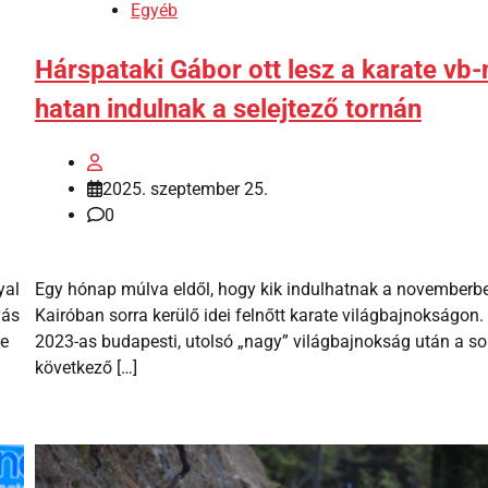
Egyéb
Hárspataki Gábor ott lesz a karate vb-
hatan indulnak a selejtező tornán
2025. szeptember 25.
0
yal
Egy hónap múlva eldől, hogy kik indulhatnak a novemberb
yás
Kairóban sorra kerülő idei felnőtt karate világbajnokságon.
te
2023-as budapesti, utolsó „nagy” világbajnokság után a s
következő […]