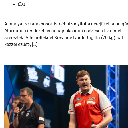
0
A magyar szkanderosok ismét bizonyították erejüket: a bulgár
Albenában rendezett világbajnokságon összesen tíz érmet
szereztek. A felnőtteknél Kőváriné Ivánfi Brigitta (70 kg) bal
kézzel ezüst-, […]