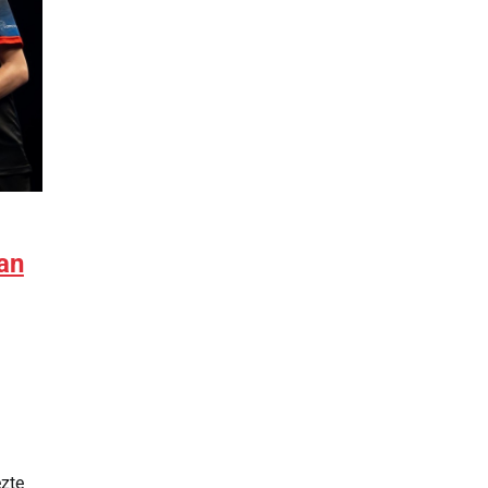
an
zte