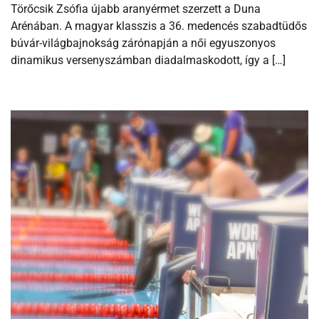
Törőcsik Zsófia újabb aranyérmet szerzett a Duna
Arénában. A magyar klasszis a 36. medencés szabadtüdős
búvár-világbajnokság zárónapján a női egyuszonyos
dinamikus versenyszámban diadalmaskodott, így a […]