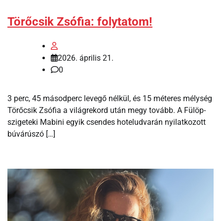
Törőcsik Zsófia: folytatom!
2026. április 21.
0
3 perc, 45 másodperc levegő nélkül, és 15 méteres mélység
Törőcsik Zsófia a világrekord után megy tovább. A Fülöp-
szigeteki Mabini egyik csendes hoteludvarán nyilatkozott
búvárúszó […]