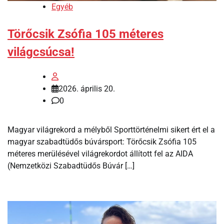
Egyéb
Törőcsik Zsófia 105 méteres
világcsúcsa!
2026. április 20.
0
Magyar világrekord a mélyből Sporttörténelmi sikert ért el a
magyar szabadtüdős búvársport: Törőcsik Zsófia 105
méteres merülésével világrekordot állított fel az AIDA
(Nemzetközi Szabadtüdős Búvár […]