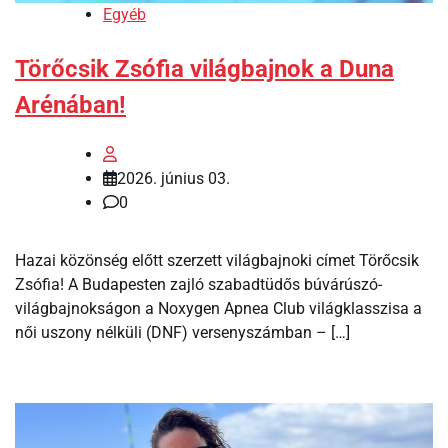
Egyéb
Törőcsik Zsófia világbajnok a Duna
Arénában!
2026. június 03.
0
Hazai közönség előtt szerzett világbajnoki címet Törőcsik
Zsófia! A Budapesten zajló szabadtüdős búvárúszó-
világbajnokságon a Noxygen Apnea Club világklasszisa a
női uszony nélküli (DNF) versenyszámban – […]