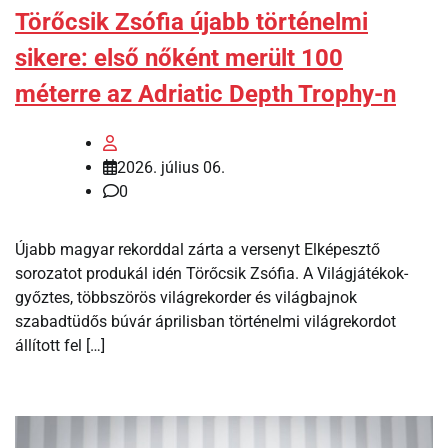
Törőcsik Zsófia újabb történelmi
sikere: első nőként merült 100
méterre az Adriatic Depth Trophy-n
2026. július 06.
0
Újabb magyar rekorddal zárta a versenyt Elképesztő
sorozatot produkál idén Törőcsik Zsófia. A Világjátékok-
győztes, többszörös világrekorder és világbajnok
szabadtüdős búvár áprilisban történelmi világrekordot
állított fel […]