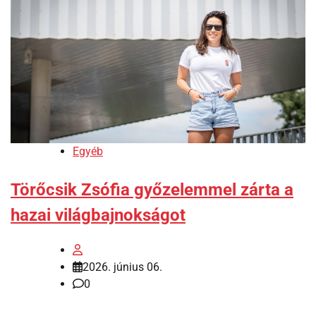
Egyéb
Törőcsik Zsófia győzelemmel zárta a
hazai világbajnokságot
2026. június 06.
0