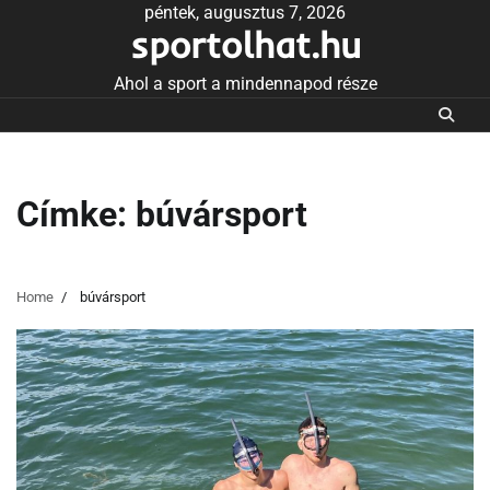
Skip
péntek, augusztus 7, 2026
sportolhat.hu
to
content
Ahol a sport a mindennapod része
Címke:
búvársport
Home
búvársport