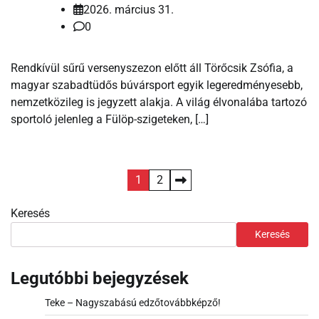
2026. március 31.
0
Rendkívül sűrű versenyszezon előtt áll Törőcsik Zsófia, a
magyar szabadtüdős búvársport egyik legeredményesebb,
nemzetközileg is jegyzett alakja. A világ élvonalába tartozó
sportoló jelenleg a Fülöp-szigeteken, […]
Bejegyzések
1
2
lapozása
Keresés
Keresés
Legutóbbi bejegyzések
Teke – Nagyszabású edzőtovábbképző!