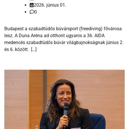
2026. június 01.
0
Budapest a szabadtüdős búvársport (freediving) fővárosa
lesz. A Duna Aréna ad otthont ugyanis a 36. AIDA
medencés szabadtüdős búvár világbajnokságnak június 2.
és 6. között. […]