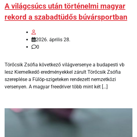
A világcsúcs után történelmi magyar
rekord a szabadtüdős búvársportban
2026. április 28.
0
Törőcsik Zsófia következő világversenye a budapesti vb
lesz Kiemelkedő eredményekkel zárult Törőcsik Zsófia
szereplése a Fülöp-szigeteken rendezett nemzetközi
versenyen. A magyar freedriver több mint két […]