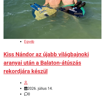
Egyéb
Kiss Nándor az újabb világbajnoki
aranyai után a Balaton-átúszás
rekordjára készül
2026. július 14.
0