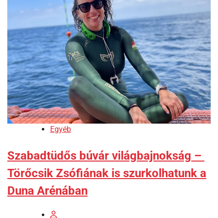
Egyéb
Szabadtüdős búvár világbajnokság –
Törőcsik Zsófiának is szurkolhatunk a
Duna Arénában