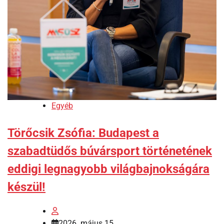
Egyéb
Törőcsik Zsófia: Budapest a
szabadtüdős búvársport történetének
eddigi legnagyobb világbajnokságára
készül!
2026. május 15.