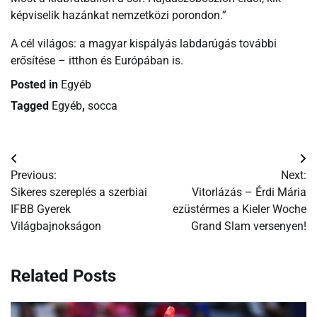
képviselik hazánkat nemzetközi porondon.”
A cél világos: a magyar kispályás labdarúgás további
erősítése – itthon és Európában is.
Posted in
Egyéb
Tagged
Egyéb
,
socca
Bejegyzés
Previous:
Next:
navigáció
Sikeres szereplés a szerbiai
Vitorlázás – Érdi Mária
IFBB Gyerek
ezüstérmes a Kieler Woche
Világbajnokságon
Grand Slam versenyen!
Related Posts