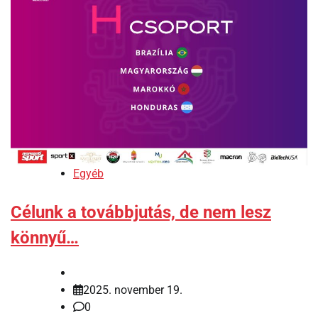
Egyéb
Célunk a továbbjutás, de nem lesz
könnyű…
2025. november 19.
0