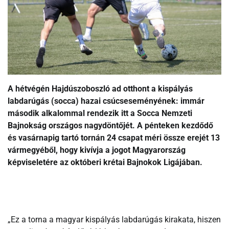
A hétvégén Hajdúszoboszló ad otthont a kispályás
labdarúgás (socca) hazai csúcseseményének: immár
második alkalommal rendezik itt a Socca Nemzeti
Bajnokság országos nagydöntőjét. A pénteken kezdődő
és vasárnapig tartó tornán 24 csapat méri össze erejét 13
vármegyéből, hogy kivívja a jogot Magyarország
képviseletére az októberi krétai Bajnokok Ligájában.
„Ez a torna a magyar kispályás labdarúgás kirakata, hiszen