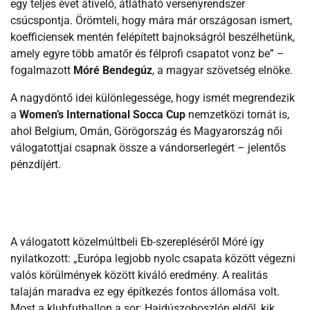
egy teljes évet átívelő, átlátható versenyrendszer
csúcspontja. Örömteli, hogy mára már országosan ismert,
koefficiensek mentén felépített bajnokságról beszélhetünk,
amely egyre több amatőr és félprofi csapatot vonz be” –
fogalmazott
Móré Bendegúz
, a magyar szövetség elnöke.
A nagydöntő idei különlegessége, hogy ismét megrendezik
a
Women’s International Socca Cup
nemzetközi tornát is,
ahol Belgium, Omán, Görögország és Magyarország női
válogatottjai csapnak össze a vándorserlegért – jelentős
pénzdíjért.
A válogatott közelmúltbeli Eb-szerepléséről Móré így
nyilatkozott: „Európa legjobb nyolc csapata között végezni
valós körülmények között kiváló eredmény. A realitás
talaján maradva ez egy építkezés fontos állomása volt.
Most a klubfutballon a sor: Hajdúszoboszlón eldől, kik