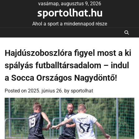
Skip
vasárnap, augusztus 9, 2026
sportolhat.hu
to
content
Ahol a sport a mindennapod része
Hajdúszoboszlóra figyel most a ki
spályás futballtársadalom – indul
a Socca Országos Nagydöntő!
Posted on
2025. június 26.
by
sportolhat