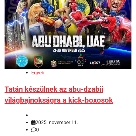
Egyéb
Tatán készülnek az abu-dzabii
világbajnokságra a kick-boxosok
2025. november 11.
0