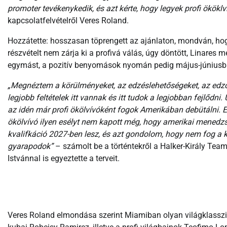
promoter tevékenykedik, és azt kérte, hogy legyek profi ököklv
kapcsolatfelvételről Veres Roland.
Hozzátette: hosszasan töprengett az ajánlaton, mondván, hogy
részvételt nem zárja ki a profivá válás, úgy döntött, Linare
egymást, a pozitív benyomások nyomán pedig május-júniusban
„Megnéztem a körülményeket, az edzéslehetőségeket, az edző
legjobb feltételek itt vannak és itt tudok a legjobban fejlődn
az idén már profi ökölvívóként fogok Amerikában debütálni.
ökölvívó ilyen esélyt nem kapott még, hogy amerikai menedzs
kvalifkáció 2027-ben lesz, és azt gondolom, hogy nem fog a k
gyarapodok”
– számolt be a történtekről a Halker-Király Tea
Istvánnal is egyeztette a terveit.
Veres Roland elmondása szerint Miamiban olyan világklasszis