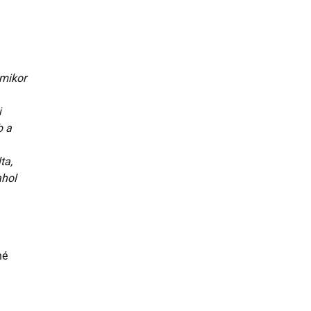
amikor
i
b a
ta,
ahol
né