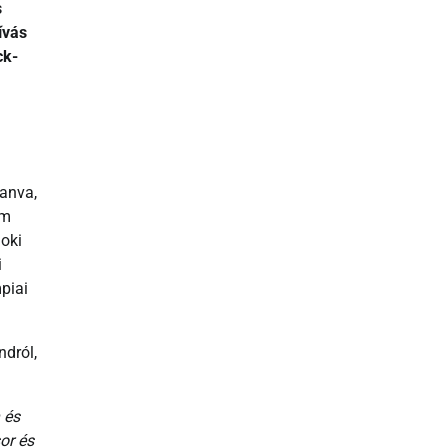
s
ívás
ck-
anva,
em
noki
i
mpiai
ndról,
 és
or és