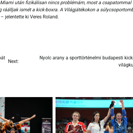
. Miami után fizikálisan nincs problémám, most a csapatommal 
g ráálljak ismét a kick-boxra. A Világjátékokon a súlycsoportom
– jelentette ki Veres Roland.
pát
Nyolc arany a sporttörténelmi budapesti kic
Next:
világk