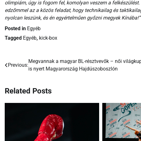
olimpiám, úgy is fogom fel, komolyan veszem a felkészülést
edzőmmel az a közös feladat, hogy technikailag és taktikaila
nyolcan leszünk, és én egyértelműen győzni megyek Kínába!”
Posted in
Egyéb
Tagged
Egyéb
,
kick-box
Megvannak a magyar BL-résztvevők – női világku
Bejegyzés
Previous:
is nyert Magyarország Hajdúszoboszlón
navigáció
Related Posts