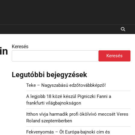
Keresés
in
Keresés
Legutóbbi bejegyzések
Teke – Nagyszabású edzőtovábbképző!
A legjobb 18 közé készül Pigniczki Fanni a
frankfurti világbajnokságon
Itthon vívja harmadik profi ökölvívó meccsét Veres
Roland szeptemberben
Fekvenyomás – Öt Európa-bajnoki cím és