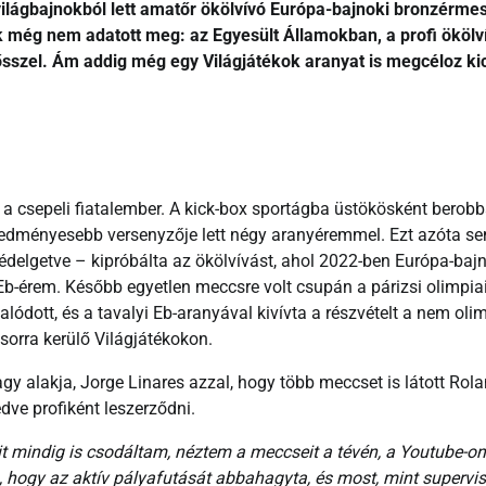
világbajnokból lett amatőr ökölvívó Európa-bajnoki bronzérme
 még nem adatott meg: az Egyesült Államokban, a profi ökölv
e ősszel. Ám addig még egy Világjátékok aranyat is megcéloz ki
csepeli fiatalember. A kick-box sportágba üstökösként berobb
redményesebb versenyzője lett négy aranyéremmel. Ezt azóta s
dédelgetve – kipróbálta az ökölvívást, ahol 2022-ben Európa-baj
 Eb-érem. Később egyetlen meccsre volt csupán a párizsi olimpia
alódott, és a tavalyi Eb-aranyával kivívta a részvételt a nem oli
sorra kerülő Világjátékokon.
y alakja, Jorge Linares azzal, hogy több meccset is látott Rola
dve profiként leszerződni.
t mindig is csodáltam, néztem a meccseit a tévén, a Youtube-on
 hogy az aktív pályafutását abbahagyta, és most, mint supervis