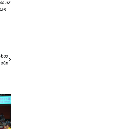
és az
ban
k-box
upán