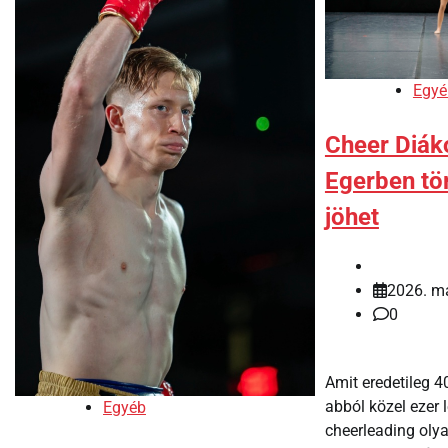
Egyé
Cheer Diák
Egerben tö
jöhet
2026. má
0
Amit eredetileg 4
abból közel ezer 
Egyéb
cheerleading olya