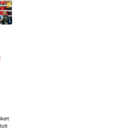
a
kert
tott