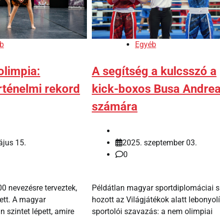
b
Egyéb
olimpia:
A segítség a kulcsszó a
rténelmi rekord
kick-boxos Busa Andre
számára
jus 15.
2025. szeptember 03.
0
00 nevezésre terveztek,
Példátlan magyar sportdiplomáciai si
lett. A magyar
hozott az Világjátékok alatt lebonyolí
n szintet lépett, amire
sportolói szavazás: a nem olimpiai