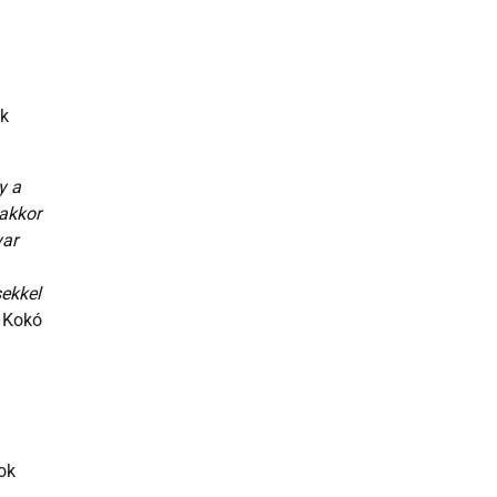
ék
y a
 akkor
yar
sekkel
s Kokó
ok