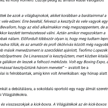
opez és Rolly Romero. Edzője pedig az amatőr kubai válogatott
öttek be azok a világbajnokok, akiket korábban a barátaimmal a
ele edzeni. Erre besétál, felveszi a kesztyűt és vele vagyok egy
ni. Bevallom, hogy az első alkalmakkor még megszeppentem, de 
akkor kezdett természetessé válni. Aztán amikor megszoktam a
jobbak nálam. Előfordult többször olyan is, hogy meg tudtam lepn
adva tőlük, és az amatőr és profi ökölvívás között még nagyob
öbb másik menedzsment is szerződést ajánlott, Teofimo Lopezék
edzőpartnere. De Linaresszel is kesztyűztem, mert közben kitalál
a gálákon én leszek a felhozó mérkőzés. Volt egy Boxing Expo, 
gymással kesztyűztünk három menetet”
– avatott be a
lai is felrobbantak, amíg kinn volt Amerikában: egy hónap alatt
kát a debütálásra, a sokoldalú sportoló egy nagy álmát szeret
i Világjátékokra.
 és visszaszokjak a kick-boxra. A Világjátékok az én kick-boxos