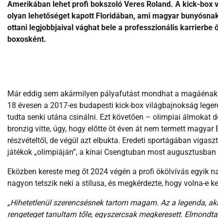
Amerikában lehet profi bokszoló Veres Roland. A kick-box 
olyan lehetőséget kapott Floridában, ami magyar bunyósnak
ottani legjobbjaival vághat bele a professzionális karrierb
boxosként.
Már eddig sem akármilyen pályafutást mondhat a magáénak a 
18 évesen a 2017-es budapesti kick-box világbajnokság lege
tudta senki utána csinálni. Ezt követően – olimpiai álmokat 
bronzig vitte, úgy, hogy előtte öt éven át nem termett magyar
részvételtől, de végül azt elbukta. Eredeti sportágában vigaszt
játékok „olimpiáján”, a kínai Csengtuban most augusztusban 
Eközben kereste meg őt 2024 végén a profi ökölvívás egyik nag
nagyon tetszik neki a stílusa, és megkérdezte, hogy volna-e ke
„Hihetetlenül szerencsésnek tartom magam. Az a legenda, aki
rengeteget tanultam tőle, egyszercsak megkeresett. Elmondta,