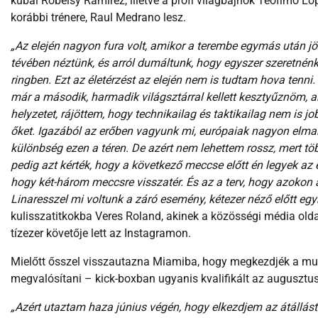
kubai Robeisy Ramirez, illetve a profi világbajnok Teofimo L
korábbi trénere, Raul Medrano lesz.
„Az elején nagyon fura volt, amikor a terembe egymás után j
tévében néztünk, és arról dumáltunk, hogy egyszer szeretnénk v
ringben. Ezt az életérzést az elején nem is tudtam hova ten
már a második, harmadik világsztárral kellett kesztyűznöm, 
helyzetet, rájöttem, hogy technikailag és taktikailag nem is 
őket. Igazából az erőben vagyunk mi, európaiak nagyon elmar
különbség ezen a téren. De azért nem lehettem rossz, mert t
pedig azt kérték, hogy a következő meccse előtt én legyek az 
hogy két-három meccsre visszatér. És az a terv, hogy azokon 
Linaresszel mi voltunk a záró esemény, kétezer néző előtt e
kulisszatitkokba Veres Roland, akinek a közösségi média olda
tízezer követője lett az Instagramon.
Mielőtt ősszel visszautazna Miamiba, hogy megkezdjék a mun
megvalósítani – kick-boxban ugyanis kvalifikált az augusztus
„Azért utaztam haza június végén, hogy elkezdjem az átállást