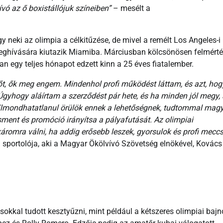
ívó az ő boxistállójuk színeiben”
– mesélt a
 neki az olimpia a célkitűzése, de mivel a remélt Los Angeles-i
s meghívására kiutazik Miamiba. Márciusban kölcsönösen felmért
 egy teljes hónapot edzett kinn a 25 éves fiatalember.
t, ők meg engem. Mindenhol profi működést láttam, és azt, hog
i. Úgyhogy aláírtam a szerződést pár hete, és ha minden jól megy,
 Elmondhatatlanul örülök ennek a lehetőségnek, tudtommal mag
ment és promóció irányítsa a pályafutását. Az olimpiai
áromra válni, ha addig erősebb leszek, gyorsulok és profi mecc
m sportolója, aki a Magyar Ökölvívó Szövetség elnökével, Kovác
okkal tudott kesztyűzni, mint például a kétszeres olimpiai bajn