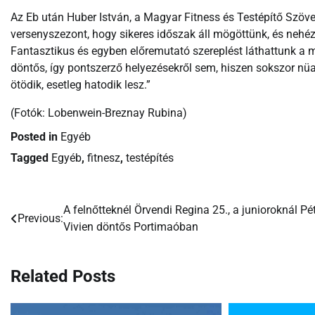
Az Eb után Huber István, a Magyar Fitness és Testépítő Szöve
versenyszezont, hogy sikeres időszak áll mögöttünk, és nehéz 
Fantasztikus és egyben előremutató szereplést láthattunk a 
döntős, így pontszerző helyezésekről sem, hiszen sokszor nüa
ötödik, esetleg hatodik lesz.”
(Fotók: Lobenwein-Breznay Rubina)
Posted in
Egyéb
Tagged
Egyéb
,
fitnesz
,
testépítés
A felnőtteknél Örvendi Regina 25., a junioroknál Pé
Bejegyzés
Previous:
Vivien döntős Portimaóban
navigáció
Related Posts