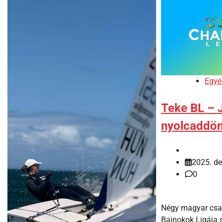
Egyé
Teke BL – 
nyolcaddön
2025. d
0
Négy magyar csap
Bajnokok Ligája 