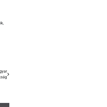
ik,
gyar
okság