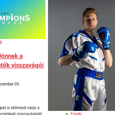
b
Jönnek a
tők visszavágói
ecember 05.
at is előnnyel várja a
szombati visszavágóját.
Egyéb