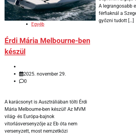
A legrangosabb 
férfiaknál a Szeg
győzni tudott […]
Egyéb
Érdi Mária Melbourne-ben
készül
2025. november 29.
0
A karácsonyt is Ausztráliában tölti Érdi
Mária Melbourne-ben készül! Az MVM
világ- és Európa-bajnok
vitorlásversenyzője az Eb óta nem
versenyzett, most nemzetközi