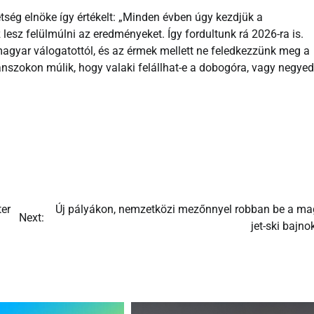
tség elnöke így értékelt: „Minden évben úgy kezdjük a
lesz felülmúlni az eredményeket. Így fordultunk rá 2026-ra is.
magyar válogatottól, és az érmek mellett ne feledkezzünk meg a
nszokon múlik, hogy valaki felállhat-e a dobogóra, vagy negyed
ter
Új pályákon, nemzetközi mezőnnyel robban be a ma
Next:
jet-ski bajn