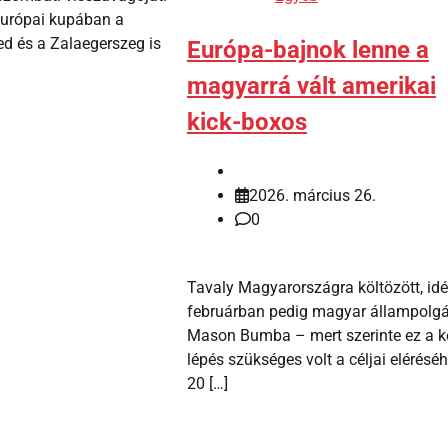
európai kupában a
ed és a Zalaegerszeg is
Európa-bajnok lenne a
magyarrá vált amerikai
kick-boxos
2026. március 26.
0
Tavaly Magyarországra költözött, id
februárban pedig magyar állampolgár
Mason Bumba – mert szerinte ez a k
lépés szükséges volt a céljai eléréséh
20 […]