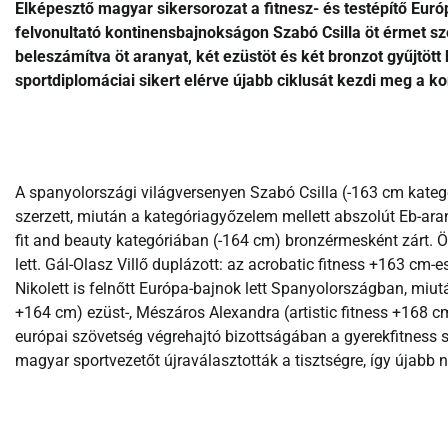
Elképesztő magyar sikersorozat a fitnesz- és testépítő E
felvonultató kontinensbajnokságon Szabó Csilla öt érmet sze
beleszámítva öt aranyat, két ezüstöt és két bronzot gyűjtött
sportdiplomáciai sikert elérve újabb ciklusát kezdi meg a k
A spanyolországi világversenyen Szabó Csilla (-163 cm kateg
szerzett, miután a kategóriagyőzelem mellett abszolút Eb-aran
fit and beauty kategóriában (-164 cm) bronzérmesként zárt. Öt
lett. Gál-Olasz Villő duplázott: az acrobatic fitness +163 cm-
Nikolett is felnőtt Európa-bajnok lett Spanyolországban, miutá
+164 cm) ezüst-, Mészáros Alexandra (artistic fitness +168 cm
európai szövetség végrehajtó bizottságában a gyerekfitness
magyar sportvezetőt újraválasztották a tisztségre, így újabb 