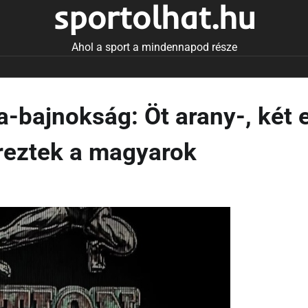
sportolhat.hu
Ahol a sport a mindennapod része
a-bajnokság: Öt arany-, két 
ereztek a magyarok