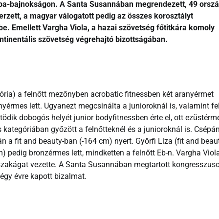
urópa-bajnokságon. A Santa Susannában megrendezett, 49 orsz
rzett, a magyar válogatott pedig az összes korosztályt
 be. Emellett Vargha Viola, a hazai szövetség főtitkára komoly
ontinentális szövetség végrehajtó bizottságában.
ória) a felnőtt mezőnyben acrobatic fitnessben két aranyérmet
yérmes lett. Ugyanezt megcsinálta a junioroknál is, valamint fe
ödik dobogós helyét junior bodyfitnessben érte el, ott ezüstérm
es kategóriában győzött a felnőtteknél és a junioroknál is. Csépá
n a fit and beauty-ban (-164 cm) nyert. Győrfi Liza (fit and beau
) pedig bronzérmes lett, mindketten a felnőtt Eb-n. Vargha Viol
 szakágat vezette. A Santa Susannában megtartott kongresszus
négy évre kapott bizalmat.